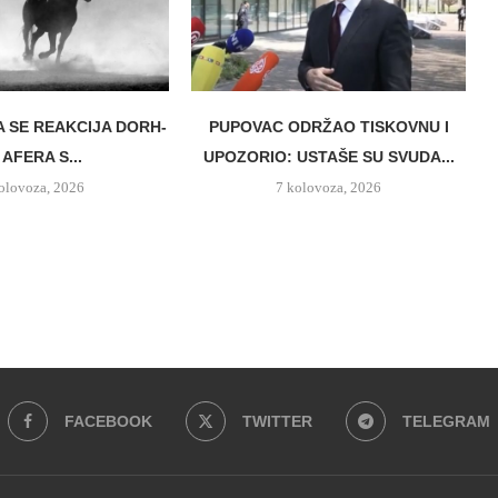
A SE REAKCIJA DORH-
PUPOVAC ODRŽAO TISKOVNU I
 AFERA S...
UPOZORIO: USTAŠE SU SVUDA...
olovoza, 2026
7 kolovoza, 2026
FACEBOOK
TWITTER
TELEGRAM