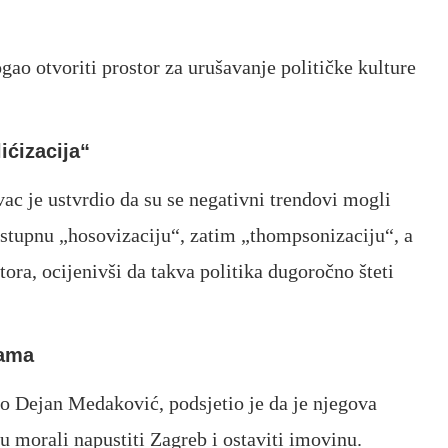
ao otvoriti prostor za urušavanje političke kulture
ićizacija“
c je ustvrdio da su se negativni trendovi mogli
 postupnu „hosovizaciju“, zatim „thompsonizaciju“, a
tora, ocijenivši da takva politika dugoročno šteti
bama
 o
Dejan Medaković
, podsjetio je da je njegova
u morali napustiti Zagreb i ostaviti imovinu.