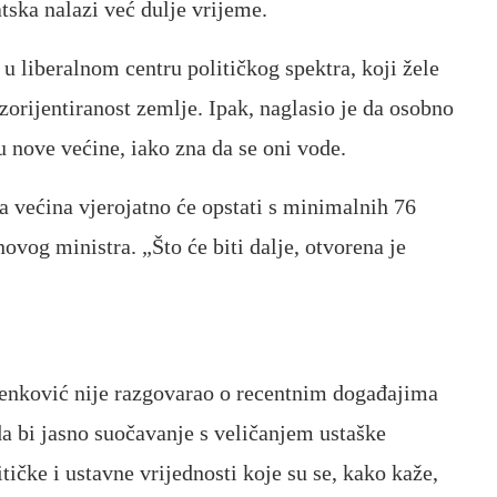
tska nalazi već dulje vrijeme.
 u liberalnom centru političkog spektra, koji žele
ezorijentiranost zemlje. Ipak, naglasio je da osobno
u nove većine, iako zna da se oni vode.
 većina vjerojatno će opstati s minimalnih 76
ovog ministra. „Što će biti dalje, otvorena je
enković
nije razgovarao o recentnim događajima
 da bi jasno suočavanje s veličanjem ustaške
tičke i ustavne vrijednosti koje su se, kako kaže,