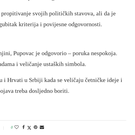
ropitivanje svojih političkih stavova, ali da je
gubitak kriterija i povijesne odgovornosti.
njini, Pupovac je odgovorio – poruka nespokoja.
adama i veličanje ustaških simbola.
 i Hrvati u Srbiji kada se veličaju četničke ideje i
pojava treba dosljedno boriti.
0