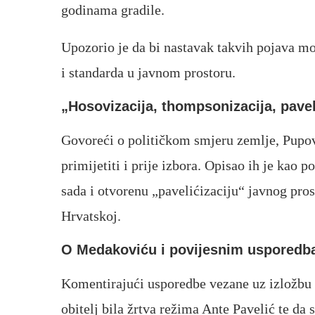
godinama gradile.
Upozorio je da bi nastavak takvih pojava mog
i standarda u javnom prostoru.
„Hosovizacija, thompsonizacija, pavel
Govoreći o političkom smjeru zemlje, Pupova
primijetiti i prije izbora. Opisao ih je kao
sada i otvorenu „pavelićizaciju“ javnog pros
Hrvatskoj.
O Medakoviću i povijesnim uspored
Komentirajući usporedbe vezane uz izložbu
obitelj bila žrtva režima
Ante Pavelić
te da s