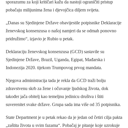
sporazumu za koji kritičari kažu da nastoji ograničiti pristup
pobačaju milijunima žena i djevojčica diljem svijeta.
„Danas su Sjedinjene Države obavijestile potpisnike Deklaracije
ženevskog konsenzusa o našoj namjeri da se odmah ponovno
pridružimo“, izjavio je Rubio u petak.
Deklaraciju ženevskog konsenzusa (GCD) sastavile su
Sjedinjene Države, Brazil, Uganda, Egipat, Mađarska i
Indonezija 2020. tijekom Trumpovog prvog mandata.
Njegova administracija tada je rekla da GCD traži bolju
zdravstvenu skrb za žene i očuvanje ljudskog života, dok
također jača obitelj kao temeljnu jedinicu društva i štiti
suverenitet svake države. Grupa sada ima više od 35 potpisnika.
State Department je u petak rekao da je jedan od četiri cilja pakta
„zaštita života u svim fazama“. Pobačaj je pitanje koje uzrokuje