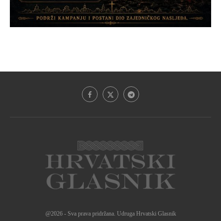
@2026 - Sva prava pridržana. Udruga Hrvatski Glasnik