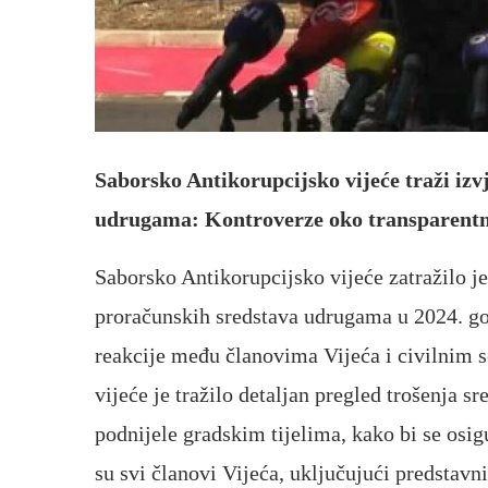
Saborsko Antikorupcijsko vijeće traži izv
udrugama: Kontroverze oko transparentno
Saborsko Antikorupcijsko vijeće zatražilo j
proračunskih sredstava udrugama u 2024. god
reakcije među članovima Vijeća i civilnim 
vijeće je tražilo detaljan pregled trošenja s
podnijele gradskim tijelima, kako bi se osig
su svi članovi Vijeća, uključujući predstavn