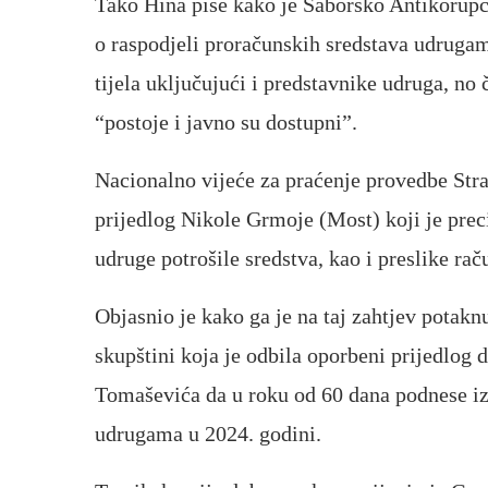
Tako Hina piše kako je Saborsko Antikorupci
o raspodjeli proračunskih sredstava udrugama
tijela uključujući i predstavnike udruga, no
“postoje i javno su dostupni”.
Nacionalno vijeće za praćenje provedbe Strat
prijedlog Nikole Grmoje (Most) koji je preci
udruge potrošile sredstva, kao i preslike ra
Objasnio je kako ga je na taj zahtjev potak
skupštini koja je odbila oporbeni prijedlog
Tomaševića da u roku od 60 dana podnese iz
udrugama u 2024. godini.