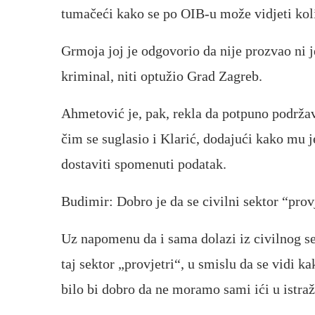
tumačeći kako se po OIB-u može vidjeti koli
Grmoja joj je odgovorio da nije prozvao ni
kriminal, niti optužio Grad Zagreb.
Ahmetović je, pak, rekla da potpuno podržava
čim se suglasio i Klarić, dodajući kako mu 
dostaviti spomenuti podatak.
Budimir: Dobro je da se civilni sektor “prov
Uz napomenu da i sama dolazi iz civilnog sek
taj sektor „provjetri“, u smislu da se vidi k
bilo bi dobro da ne moramo sami ići u istraž