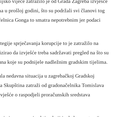
jsko vijeće zatražilo je od Grada Zagreba izvješće
 u prošloj godini, što su podržali svi članovi tog
 čelnica Gonga to smatra nepotrebnim jer podaci
egije sprječavanja korupcije to je zatražilo na
zirao da izvješće treba sadržavati pregled na što su
čuna koje su podnijele nadležnim gradskim tijelima.
nula nedavna situacija u zagrebačkoj Gradskoj
 da Skupština zatraži od gradonačelnika Tomislava
vješće o raspodjeli proračunskih sredstava