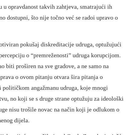
 u opravdanost takvih zahtjeva, smatrajući ih
o dostupni, što nije točno već se radoi upravo o
motiviran pokušaj diskreditacije udruga, optužujući
e percepciju o “premreženosti” udruga korupcijom.
ao biti proširen na sve gradove, a ne samo na
sprava o ovom pitanju otvara šira pitanja o
a i političkom angažmanu udruga, koje mnogi
u, no koji se s druge strane optužuju za ideološki
ge nisu trošile novac na način koji je odlukom o
nenog dijela.