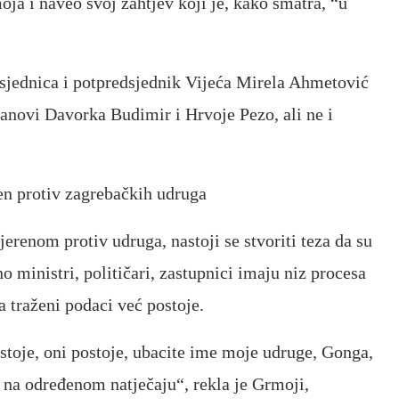
oja i naveo svoj zahtjev koji je, kako smatra, “u
dsjednica i potpredsjednik Vijeća Mirela Ahmetović
anovi Davorka Budimir i Hrvoje Pezo, ali ne i
n protiv zagrebačkih udruga
renom protiv udruga, nastoji se stvoriti teza da su
ministri, političari, zastupnici imaju niz procesa
a traženi podaci već postoje.
ostoje, oni postoje, ubacite ime moje udruge, Gonga,
i na određenom natječaju“, rekla je Grmoji,