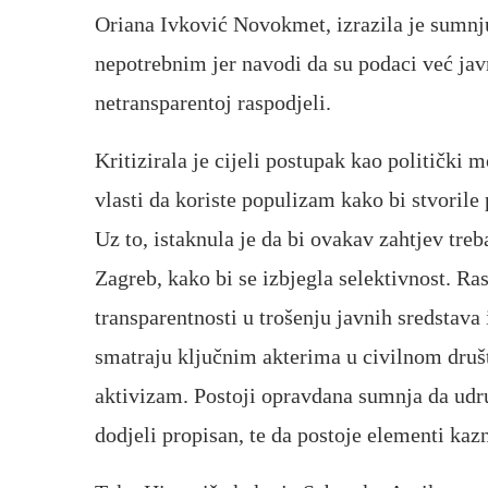
Oriana Ivković Novokmet, izrazila je sumnju
nepotrebnim jer navodi da su podaci već javn
netransparentoj raspodjeli.
Kritizirala je cijeli postupak kao politički 
vlasti da koriste populizam kako bi stvoril
Uz to, istaknula je da bi ovakav zahtjev treb
Zagreb, kako bi se izbjegla selektivnost. Ra
transparentnosti u trošenju javnih sredstav
smatraju ključnim akterima u civilnom društv
aktivizam. Postoji opravdana sumnja da udru
dodjeli propisan, te da postoje elementi kaz