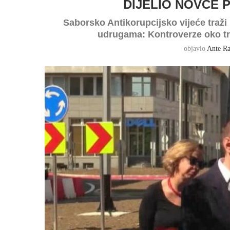
DIJELIO NOVCE
Saborsko Antikorupcijsko vijeće traži
udrugama: Kontroverze oko tra
objavio
Ante Ra