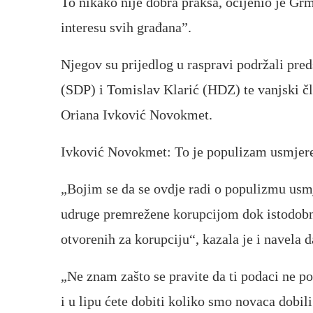
To nikako nije dobra praksa, ocijenio je Grm
interesu svih građana”.
Njegov su prijedlog u raspravi podržali pre
(SDP) i Tomislav Klarić (HDZ) te vanjski čl
Oriana Ivković Novokmet.
Ivković Novokmet: To je populizam usmjere
„Bojim se da se ovdje radi o populizmu usmje
udruge premrežene korupcijom dok istodobno 
otvorenih za korupciju“, kazala je i navela d
„Ne znam zašto se pravite da ti podaci ne p
i u lipu ćete dobiti koliko smo novaca dobil