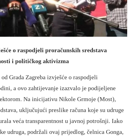
ješće o raspodjeli proračunskih sredstava
sti i političkog aktivizma
e od Grada Zagreba izvješće o raspodjeli
ini, a ovo zahtijevanje izazvalo je podijeljene
sektorom. Na inicijativu Nikole Grmoje (Most),
redstava, uključujući preslike računa koje su udruge
urala veća transparentnost u javnoj potrošnji. Iako
ike udruga, podržali ovaj prijedlog, čelnica Gonga,