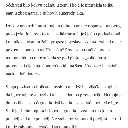
očekivati bilo kakvu pažnju u zemlji koja je pretrpjela toliku
patnju zbog agresije njihovih sunarodnjaka.
Izražavamo ozbiljnu sumnju u dobre namjere organizatora ovog
prosvjeda. Je li ovo iskrena solidarnost ili još jedna podvala onih
koji nikada nisu prežalili propast jugoslavenske tvorevine koja je
pokrenula agresiju na Hrvatsku? Povijest nas uči da uvijek
moramo biti na oprezu kada se pod plaštem „solidarnosti“
provode akcije koje dugoročno idu na štetu Hrvatske i njezinih
nacionalnih interesa.
Stoga pozivamo Splićane, osobito mladež i navijačke skupine,
da ignoriraju ovaj poziv i ne nasjednu na provokacije! Nemojmo
dopustiti da se naš grad koristi kao kulisa za tuđe političke igre.
Split je simbol otpora i slobode, grad koji zna tko mu je bio
prijatelj, a tko neprijatelj. Ne smijemo zaboraviti povijest, jer oni
koji je zaborave – osuđeni su ponoviti je.