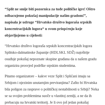
“Split ne smije biti pozornica za tuđe političke igre! Oštro
odbacujemo pokušaj manipulacije našim gradom!”,
napisala je udruge “Hrvatsko društvo logoraša srpskih
koncentracijskih logora“ u svom priopćenju koje
objavljujemo u cijelosti:
“Hrvatsko društvo logoraša srpskih koncentracijskih logora
Splitsko-dalmatinske županije (HDLSKL SDŽ) najoštrije
osuđuje pokušaj nepoznate skupine građana da u našem gradu
organizira prosvjed podrške srpskim studentima.
Pitamo organizatore – kakve veze Split i Splićani imaju sa
Srbijom i njezinim unutarnjim previranjima? Zašto bi Hrvatska
bila poligon za rasprave o političkoj nestabilnosti u Srbiji? Neka
se sa svojim problemima suoče u vlastitoj zemlji, a ne da ih
prebacuju na hrvatski teritorij. Je li ovo još jedan pokušaj