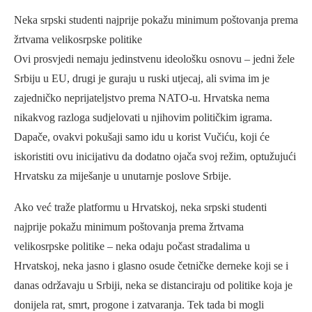
Neka srpski studenti najprije pokažu minimum poštovanja prema
žrtvama velikosrpske politike
Ovi prosvjedi nemaju jedinstvenu ideološku osnovu – jedni žele
Srbiju u EU, drugi je guraju u ruski utjecaj, ali svima im je
zajedničko neprijateljstvo prema NATO-u. Hrvatska nema
nikakvog razloga sudjelovati u njihovim političkim igrama.
Dapače, ovakvi pokušaji samo idu u korist Vučiću, koji će
iskoristiti ovu inicijativu da dodatno ojača svoj režim, optužujući
Hrvatsku za miješanje u unutarnje poslove Srbije.
Ako već traže platformu u Hrvatskoj, neka srpski studenti
najprije pokažu minimum poštovanja prema žrtvama
velikosrpske politike – neka odaju počast stradalima u
Hrvatskoj, neka jasno i glasno osude četničke derneke koji se i
danas održavaju u Srbiji, neka se distanciraju od politike koja je
donijela rat, smrt, progone i zatvaranja. Tek tada bi mogli