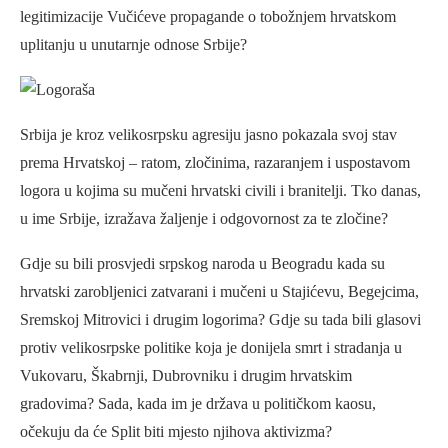
legitimizacije Vučićeve propagande o tobožnjem hrvatskom
uplitanju u unutarnje odnose Srbije?
Srbija je kroz velikosrpsku agresiju jasno pokazala svoj stav
prema Hrvatskoj – ratom, zločinima, razaranjem i uspostavom
logora u kojima su mučeni hrvatski civili i branitelji. Tko danas,
u ime Srbije, izražava žaljenje i odgovornost za te zločine?
Gdje su bili prosvjedi srpskog naroda u Beogradu kada su
hrvatski zarobljenici zatvarani i mučeni u Stajićevu, Begejcima,
Sremskoj Mitrovici i drugim logorima? Gdje su tada bili glasovi
protiv velikosrpske politike koja je donijela smrt i stradanja u
Vukovaru, Škabrnji, Dubrovniku i drugim hrvatskim
gradovima? Sada, kada im je država u političkom kaosu,
očekuju da će Split biti mjesto njihova aktivizma?