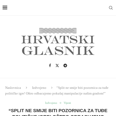
Naslovnica
Izdvojeno
“Split ne smije biti pozornica za tuđe
političke igre! Oštro odbacujemo pokušaj manipulacije našim gradom!”
Izdvojeno
Vijesti
“SPLIT NE SMIJE BITI POZORNICA ZA TUĐE