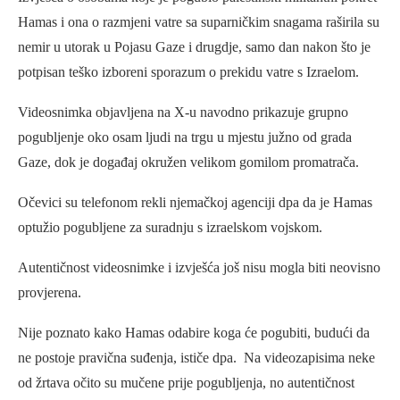
Hamas i ona o razmjeni vatre sa suparničkim snagama raširila su
nemir u utorak u Pojasu Gaze i drugdje, samo dan nakon što je
potpisan teško izboreni sporazum o prekidu vatre s Izraelom.
Videosnimka objavljena na X-u navodno prikazuje grupno
pogubljenje oko osam ljudi na trgu u mjestu južno od grada
Gaze, dok je događaj okružen velikom gomilom promatrača.
Očevici su telefonom rekli njemačkoj agenciji dpa da je Hamas
optužio pogubljene za suradnju s izraelskom vojskom.
Autentičnost videosnimke i izvješća još nisu mogla biti neovisno
provjerena.
Nije poznato kako Hamas odabire koga će pogubiti, budući da
ne postoje pravična suđenja, ističe dpa. Na videozapisima neke
od žrtava očito su mučene prije pogubljenja, no autentičnost