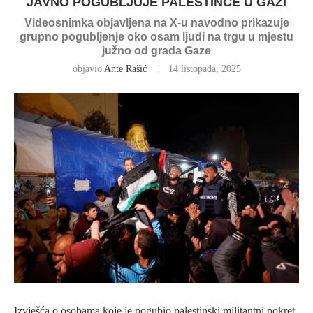
JAVNO POGUBLJUJE PALESTINCE U GAZI
Videosnimka objavljena na X-u navodno prikazuje
grupno pogubljenje oko osam ljudi na trgu u mjestu
južno od grada Gaze
objavio
Ante Rašić
14 listopada, 2025
Izvješća o osobama koje je pogubio palestinski militantni pokret