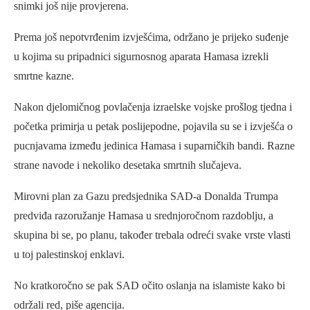
snimki još nije provjerena.
Prema još nepotvrđenim izvješćima, održano je prijeko suđenje
u kojima su pripadnici sigurnosnog aparata Hamasa izrekli
smrtne kazne.
Nakon djelomičnog povlačenja izraelske vojske prošlog tjedna i
početka primirja u petak poslijepodne, pojavila su se i izvješća o
pucnjavama između jedinica Hamasa i suparničkih bandi. Razne
strane navode i nekoliko desetaka smrtnih slučajeva.
Mirovni plan za Gazu predsjednika SAD-a Donalda Trumpa
predviđa razoružanje Hamasa u srednjoročnom razdoblju, a
skupina bi se, po planu, također trebala odreći svake vrste vlasti
u toj palestinskoj enklavi.
No kratkoročno se pak SAD očito oslanja na islamiste kako bi
održali red, piše agencija.