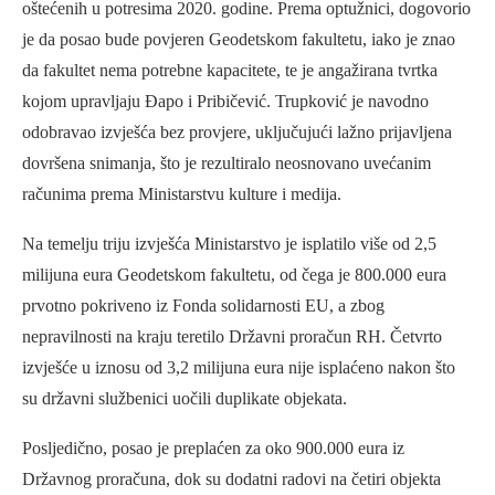
oštećenih u potresima 2020. godine. Prema optužnici, dogovorio
je da posao bude povjeren Geodetskom fakultetu, iako je znao
da fakultet nema potrebne kapacitete, te je angažirana tvrtka
kojom upravljaju Đapo i Pribičević. Trupković je navodno
odobravao izvješća bez provjere, uključujući lažno prijavljena
dovršena snimanja, što je rezultiralo neosnovano uvećanim
računima prema Ministarstvu kulture i medija.
Na temelju triju izvješća Ministarstvo je isplatilo više od 2,5
milijuna eura Geodetskom fakultetu, od čega je 800.000 eura
prvotno pokriveno iz Fonda solidarnosti EU, a zbog
nepravilnosti na kraju teretilo Državni proračun RH. Četvrto
izvješće u iznosu od 3,2 milijuna eura nije isplaćeno nakon što
su državni službenici uočili duplikate objekata.
Posljedično, posao je preplaćen za oko 900.000 eura iz
Državnog proračuna, dok su dodatni radovi na četiri objekta