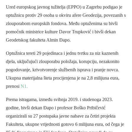
Ured europskog javnog tužitelja (EPPO) u Zagrebu podigao je
optužnicu protiv 29 osoba u okviru afere Geodezija, povezanih s
zlouporabom europskih fondova. Među optuženima su bivši
pomoćnik ministrice kulture Davor Trupković i bivši dekan
Geodetskog fakulteta Almin Đapo.
Optužnica tereti 29 pojedinaca i jednu tvrtku za niz kaznenih
djela, uključujući zlouporabu položaja, korupciju, nezakonito
pogodovanje, krivotvorenje službenih isprava i pranje novca.
Ukupna materijalna šteta procijenjena je na 2,8 milijuna eura,
prenosi
N1.
Prema istragama, između svibnja 2019. i studenoga 2023.
godine, bivši dekan Đapo i profesor Boško Pribičević
organizirali su 27 postupaka javne nabave za četiri projekta
Fakulteta, ukupne vrijednosti gotovo 6 milijuna eura, od čega je