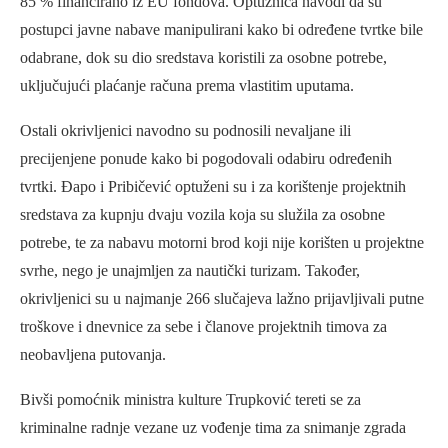
85 % financirano iz EU fondova. Optužnica navodi da su
postupci javne nabave manipulirani kako bi određene tvrtke bile
odabrane, dok su dio sredstava koristili za osobne potrebe,
uključujući plaćanje računa prema vlastitim uputama.
Ostali okrivljenici navodno su podnosili nevaljane ili
precijenjene ponude kako bi pogodovali odabiru određenih
tvrtki. Đapo i Pribičević optuženi su i za korištenje projektnih
sredstava za kupnju dvaju vozila koja su služila za osobne
potrebe, te za nabavu motorni brod koji nije korišten u projektne
svrhe, nego je unajmljen za nautički turizam. Također,
okrivljenici su u najmanje 266 slučajeva lažno prijavljivali putne
troškove i dnevnice za sebe i članove projektnih timova za
neobavljena putovanja.
Bivši pomoćnik ministra kulture Trupković tereti se za
kriminalne radnje vezane uz vođenje tima za snimanje zgrada