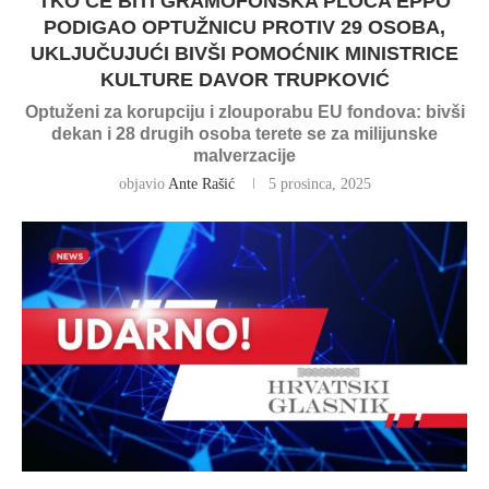
TKO ĆE BITI GRAMOFONSKA PLOČA EPPO
PODIGAO OPTUŽNICU PROTIV 29 OSOBA,
UKLJUČUJUĆI BIVŠI POMOĆNIK MINISTRICE
KULTURE DAVOR TRUPKOVIĆ
Optuženi za korupciju i zlouporabu EU fondova: bivši
dekan i 28 drugih osoba terete se za milijunske
malverzacije
objavio
Ante Rašić
5 prosinca, 2025