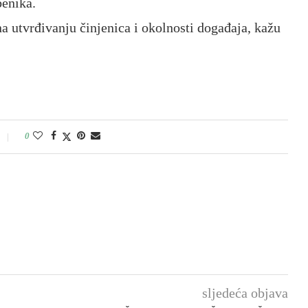
benika.
 na utvrđivanju činjenica i okolnosti događaja, kažu
0
sljedeća objava