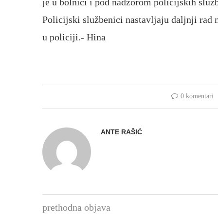
je u bolnici i pod nadzorom policijskih služ
Policijski službenici nastavljaju daljnji rad
u policiji.- Hina
0 komentari
ANTE RAŠIĆ
prethodna objava