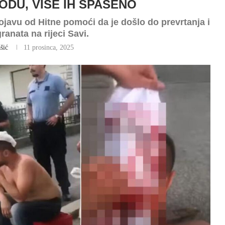
DU, VIŠE IH SPAŠENO
dojavu od Hitne pomoći da je došlo do prevrtanja i
anata na rijeci Savi.
šić
11 prosinca, 2025