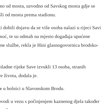
erno od mosta, uzvodno od Savskog mosta gdje se
išli od mosta prema stadionu.
i dobili dojavu da se više osoba nalazi u rijeci Savi
omoć, te su odmah na mjesto događaja upućene
rne službe, rekla je Hini glasnogovornica brodsko-
hladne rijeke Save izvukli 13 osoba, stranih
e života, dodala je.
te u bolnici u Slavonskom Brodu.
ovodi u vezu s počinjenjem kaznenog djela također