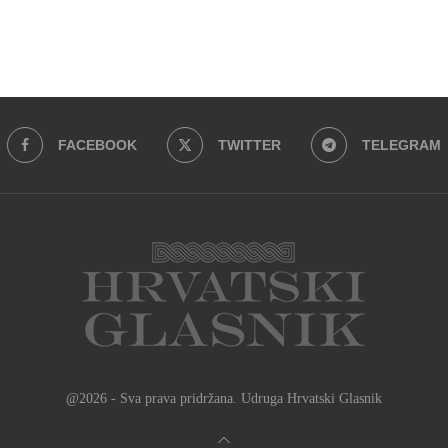
FACEBOOK
TWITTER
TELEGRAM
@2026 - Sva prava pridržana. Udruga Hrvatski Glasnik