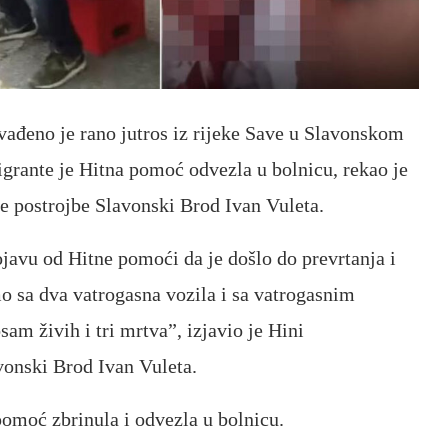
zvađeno je rano jutros iz rijeke Save u Slavonskom
grante je Hitna pomoć odvezla u bolnicu, rekao je
e postrojbe Slavonski Brod Ivan Vuleta.
ojavu od Hitne pomoći da je došlo do prevrtanja i
mo sa dva vatrogasna vozila i sa vatrogasnim
am živih i tri mrtva”, izjavio je Hini
vonski Brod Ivan Vuleta.
pomoć zbrinula i odvezla u bolnicu.