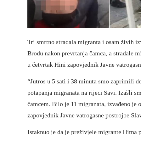
Tri smrtno stradala migranta i osam živih i
Brodu nakon prevrtanja čamca, a stradale mi
u četvrtak Hini zapovjednik Javne vatrogasn
“Jutros u 5 sati i 38 minuta smo zaprimili d
potapanja migranata na rijeci Savi. Izašli s
čamcem. Bilo je 11 migranata, izvađeno je os
zapovjednik Javne vatrogasne postrojbe Sla
Istaknuo je da je preživjele migrante Hitna 