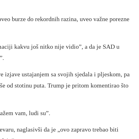
doveo burze do rekordnih razina, uveo važne porezne
aciji kakvu još nitko nije vidio”, a da je SAD u
”.
 izjave ustajanjem sa svojih sjedala i pljeskom, pa
iše od stotinu puta. Trump je pritom komentirao što
 Kažem vam, ludi su”.
varu, naglasivši da je „ovo zapravo trebao biti