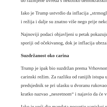
do razmjene uvreda s nekoliko demokratskih
Iako je Trump ustvrdio da inflacija „strmog
i režija i dalje su znatno više nego prije nek
Najnoviji podaci objavljeni u petak pokazuj
sporiji od očekivanog, dok je inflacija ubrza
Suzdržanost oko carina
Trump je ipak bio suzdržan prema Vrhovnom 
carinski režim. Za razliku od ranijih istupa 
predsjednik se pri ulasku u dvoranu rukovao
kratko nazvao „nesretnom“ i najavio da će v
Iako je veći dio mandata posvetio vanjskoj p