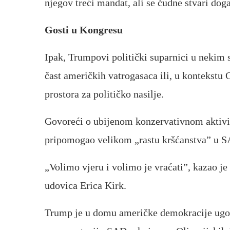
njegov treći mandat, ali se čudne stvari dog
Gosti u Kongresu
Ipak, Trumpovi politički suparnici u nekim s
čast američkih vatrogasaca ili, u kontekstu
prostora za političko nasilje.
Govoreći o ubijenom konzervativnom aktivis
pripomogao velikom „rastu kršćanstva” u S
„Volimo vjeru i volimo je vraćati”, kazao j
udovica Erica Kirk.
Trump je u domu američke demokracije ugost