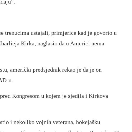
ađaju”.
e trenucima ustajali, primjerice kad je govorio u
 Charlieja Kirka, naglasio da u Americi nema
tu, američki predsjednik rekao je da je on
AD-u.
e pred Kongresom u kojem je sjedila i Kirkova
io i nekoliko vojnih veterana, hokejašku