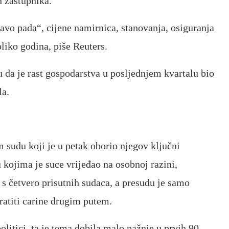
 zastupnika.
lavo pada“, cijene namirnica, stanovanja, osiguranja
oliko godina, piše Reuters.
u da je rast gospodarstva u posljednjem kvartalu bio
la.
sudu koji je u petak oborio njegov ključni
u kojima je suce vrijeđao na osobnoj razini,
 s četvero prisutnih sudaca, a presudu je samo
ratiti carine drugim putem.
olitici, ta je tema dobila malo pažnje u prvih 90