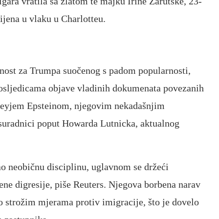
gara vratila sa zlatom te majku Irine Zarutske, 23-
ijena u vlaku u Charlotteu.
žnost za Trumpa suočenog s padom popularnosti,
posljedicama objave vladinih dokumenata povezanih
freyjem Epsteinom, njegovim nekadašnjim
 suradnici poput Howarda Lutnicka, aktualnog
 neobičnu disciplinu, uglavnom se držeći
ene digresije, piše Reuters. Njegova borbena narav
 o strožim mjerama protiv imigracije, što je dovelo