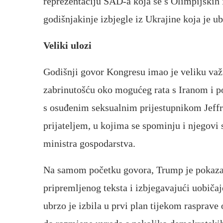
reprezentaciju SAD-a koja se s Olimpijskih i
godišnjakinje izbjegle iz Ukrajine koja je ub
Veliki ulozi
Godišnji govor Kongresu imao je veliku va
zabrinutošću oko mogućeg rata s Iranom i 
s osuđenim seksualnim prijestupnikom Jef
prijateljem, u kojima se spominju i njegovi
ministra gospodarstva.
Na samom početku govora, Trump je pokazao
pripremljenog teksta i izbjegavajući uobičaj
ubrzo je izbila u prvi plan tijekom rasprave