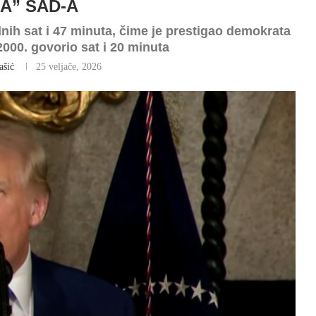
A” SAD-A
ih sat i 47 minuta, čime je prestigao demokrata
 2000. govorio sat i 20 minuta
ašić
25 veljače, 2026