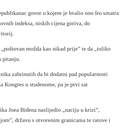
epublikanac govor u kojem je hvalio ono što smatra
ovnih indeksa, niskih cijena goriva, do
itorij.
 „poštovan možda kao nikad prije” te da „toliko
 pitanju.
nika zabrinutih da bi dodatni pad popularnosti
a Kongres u studenome, pa je prvi sat
ka Joea Bidena naslijedio „naciju u krizi”,
ijom”, državu s otvorenim granicama te ratove i