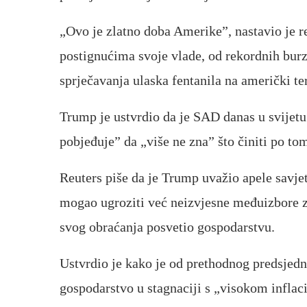
„Ovo je zlatno doba Amerike”, nastavio je r
postignućima svoje vlade, od rekordnih burz
sprječavanja ulaska fentanila na američki ter
Trump je ustvrdio da je SAD danas u svijetu
pobjeđuje” da „više ne zna” što činiti po tom
Reuters piše da je Trump uvažio apele savjet
mogao ugroziti već neizvjesne međuizbore z
svog obraćanja posvetio gospodarstvu.
Ustvrdio je kako je od prethodnog predsjedni
gospodarstvo u stagnaciji s „visokom inflac