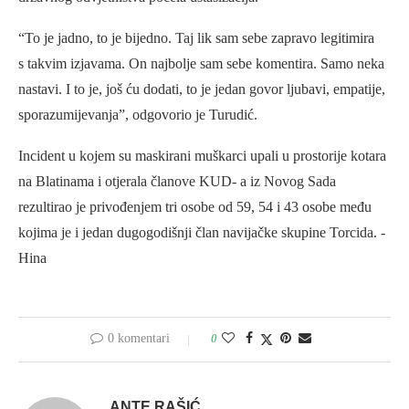
“To je jadno, to je bijedno. Taj lik sam sebe zapravo legitimira
s takvim izjavama. On najbolje sam sebe komentira. Samo neka
nastavi. I to je, još ću dodati, to je jedan govor ljubavi, empatije,
sporazumijevanja”, odgovorio je Turudić.
Incident u kojem su maskirani muškarci upali u prostorije kotara
na Blatinama i otjerala članove KUD- a iz Novog Sada
rezultirao je privođenjem tri osobe od 59, 54 i 43 osobe među
kojima je i jedan dugogodišnji član navijačke skupine Torcida. -
Hina
0 komentari
0
ANTE RAŠIĆ