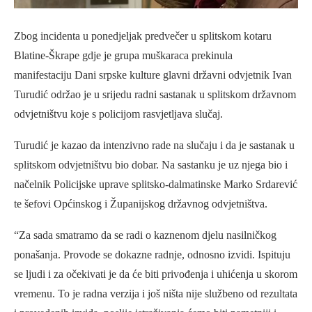
Zbog incidenta u ponedjeljak predvečer u splitskom kotaru
Blatine-Škrape gdje je grupa muškaraca prekinula
manifestaciju Dani srpske kulture glavni državni odvjetnik Ivan
Turudić održao je u srijedu radni sastanak u splitskom državnom
odvjetništvu koje s policijom rasvjetljava slučaj.
Turudić je kazao da intenzivno rade na slučaju i da je sastanak u
splitskom odvjetništvu bio dobar. Na sastanku je uz njega bio i
načelnik Policijske uprave splitsko-dalmatinske Marko Srdarević
te šefovi Općinskog i Županijskog državnog odvjetništva.
“Za sada smatramo da se radi o kaznenom djelu nasilničkog
ponašanja. Provode se dokazne radnje, odnosno izvidi. Ispituju
se ljudi i za očekivati je da će biti privođenja i uhićenja u skorom
vremenu. To je radna verzija i još ništa nije službeno od rezultata