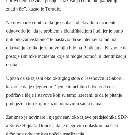
i provedenih izvida, poslije istraživanja ćemo biti pametniji i
znati više”, kazao je Turudić.
Na novinarski upit koliko je osoba sudjelovalo u incidentu
odgovorio je “da je problem s identifikacijom ljudi jer je puno
njih bilo zamaskirano” te nastavio da se intenzivno radi na
otkrivanju koliko je zapravo njih bilo na Blatinama. Kazao je da
postoje i snimke incidenta koje bi mogle pomoći u identifikaciji
osoba.
Upitan da se izjasni oko okruglog stola o Jasenovcu u Saboru
kazao je da je njegovo mišljenje tu nebitno i dodao da ne
podržava ideje i stavove koji su tamo izrečeni, te da je pitanje
podliježe li to i kojim kaznenopravnim sankcijama.
Zanimao je novinare i njegov stav oko izjave predsjednika SDP-
a Siniše Hajdaša Dončića da je njegovim dolaskom na čelo
državnog odvjetništva počela ustašizacija.