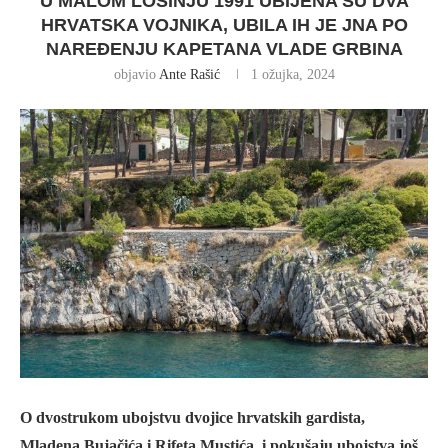
U MALOM LOŠINJU 1991 UBIJENA SU DVA
HRVATSKA VOJNIKA, UBILA IH JE JNA PO
NAREĐENJU KAPETANA VLADE GRBINA
objavio
Ante Rašić
1 ožujka, 2024
O dvostrukom ubojstvu dvojice hrvatskih gardista,
Mladena Bujačića i Rifeta Mustića, i pokušaju ubojstva još