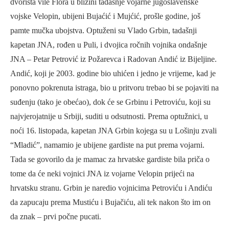
dvorišta vile Flora u blizini tadašnje vojarne jugoslavenske
vojske Velopin, ubijeni Bujaćić i Mujćić, prošle godine, još
pamte mučka ubojstva. Optuženi su Vlado Grbin, tadašnji
kapetan JNA, rođen u Puli, i dvojica ročnih vojnika ondašnje
JNA – Petar Petrović iz Požarevca i Radovan Andić iz Bijeljine.
Andić, koji je 2003. godine bio uhićen i jedno je vrijeme, kad je
ponovno pokrenuta istraga, bio u pritvoru trebao bi se pojaviti na
suđenju (tako je obećao), dok će se Grbinu i Petroviću, koji su
najvjerojatnije u Srbiji, suditi u odsutnosti. Prema optužnici, u
noći 16. listopada, kapetan JNA Grbin kojega su u Lošinju zvali
“Mladić”, namamio je ubijene gardiste na put prema vojarni.
Tada se govorilo da je mamac za hrvatske gardiste bila priča o
tome da će neki vojnici JNA iz vojarne Velopin prijeći na
hrvatsku stranu. Grbin je naredio vojnicima Petroviću i Andiću
da zapucaju prema Mustiću i Bujačiću, ali tek nakon što im on
da znak – prvi počne pucati.