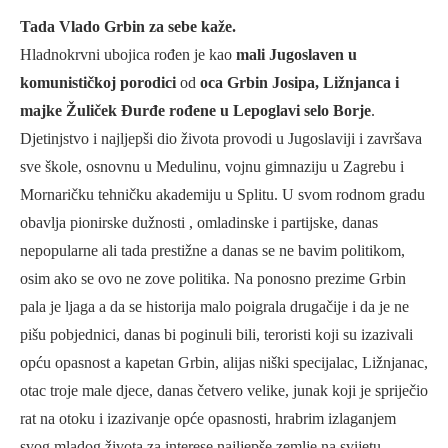
Tada Vlado Grbin za sebe kaže.
Hladnokrvni ubojica rođen je kao
mali Jugoslaven u
komunističkoj porodici
od
oca Grbin Josipa, Ližnjanca i
majke Žuliček Đurđe rođene u Lepoglavi selo Borje
.
Djetinjstvo i najljepši dio života provodi u Jugoslaviji i završava
sve škole, osnovnu u Medulinu, vojnu gimnaziju u Zagrebu i
Mornaričku tehničku akademiju u Splitu. U svom rodnom gradu
obavlja pionirske dužnosti , omladinske i partijske, danas
nepopularne ali tada prestižne a danas se ne bavim politikom,
osim ako se ovo ne zove politika. Na ponosno prezime Grbin
pala je ljaga a da se historija malo poigrala drugačije i da je ne
pišu pobjednici, danas bi poginuli bili, teroristi koji su izazivali
opću opasnost a kapetan Grbin, alijas niški specijalac, Ližnjanac,
otac troje male djece, danas četvero velike, junak koji je spriječio
rat na otoku i izazivanje opće opasnosti, hrabrim izlaganjem
svog mladog života za interese najljepše zemlje na svijetu