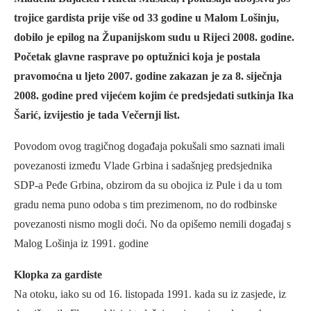
trojice gardista prije više od 33 godine u Malom Lošinju,
dobilo je epilog na Županijskom sudu u Rijeci 2008. godine.
Početak glavne rasprave po optužnici koja je postala
pravomoćna u ljeto 2007. godine zakazan je za 8. siječnja
2008. godine pred vijećem kojim će predsjedati sutkinja Ika
Šarić, izvijestio je tada Večernji list.
Povodom ovog tragičnog događaja pokušali smo saznati imali
povezanosti između Vlade Grbina i sadašnjeg predsjednika
SDP-a Peđe Grbina, obzirom da su obojica iz Pule i da u tom
gradu nema puno odoba s tim prezimenom, no do rodbinske
povezanosti nismo mogli doći. No da opišemo nemili događaj s
Malog Lošinja iz 1991. godine
Klopka za gardiste
Na otoku, iako su od 16. listopada 1991. kada su iz zasjede, iz