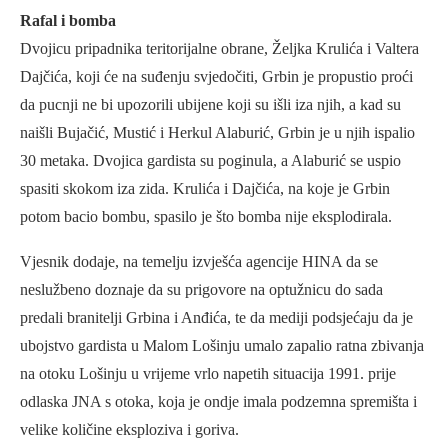
Rafal i bomba
Dvojicu pripadnika teritorijalne obrane, Željka Krulića i Valtera
Dajčića, koji će na suđenju svjedočiti, Grbin je propustio proći
da pucnji ne bi upozorili ubijene koji su išli iza njih, a kad su
naišli Bujačić, Mustić i Herkul Alaburić, Grbin je u njih ispalio
30 metaka. Dvojica gardista su poginula, a Alaburić se uspio
spasiti skokom iza zida. Krulića i Dajčića, na koje je Grbin
potom bacio bombu, spasilo je što bomba nije eksplodirala.
Vjesnik dodaje, na temelju izvješća agencije HINA da se
neslužbeno doznaje da su prigovore na optužnicu do sada
predali branitelji Grbina i Anđića, te da mediji podsjećaju da je
ubojstvo gardista u Malom Lošinju umalo zapalio ratna zbivanja
na otoku Lošinju u vrijeme vrlo napetih situacija 1991. prije
odlaska JNA s otoka, koja je ondje imala podzemna spremišta i
velike količine eksploziva i goriva.