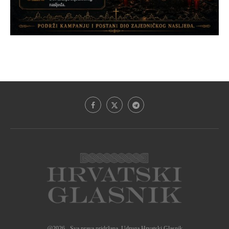
@2026 - Sva prava pridržana. Udruga Hrvatski Glasnik