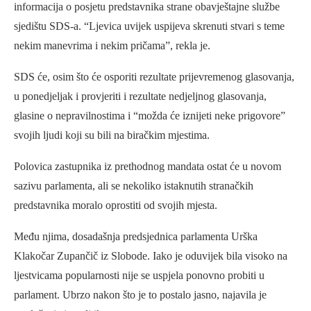
informacija o posjetu predstavnika strane obavještajne službe
sjedištu SDS-a. “Ljevica uvijek uspijeva skrenuti stvari s teme
nekim manevrima i nekim pričama”, rekla je.
SDS će, osim što će osporiti rezultate prijevremenog glasovanja,
u ponedjeljak i provjeriti i rezultate nedjeljnog glasovanja,
glasine o nepravilnostima i “možda će iznijeti neke prigovore”
svojih ljudi koji su bili na biračkim mjestima.
Polovica zastupnika iz prethodnog mandata ostat će u novom
sazivu parlamenta, ali se nekoliko istaknutih stranačkih
predstavnika moralo oprostiti od svojih mjesta.
Među njima, dosadašnja predsjednica parlamenta Urška
Klakočar Zupančič iz Slobode. Iako je oduvijek bila visoko na
ljestvicama popularnosti nije se uspjela ponovno probiti u
parlament. Ubrzo nakon što je to postalo jasno, najavila je