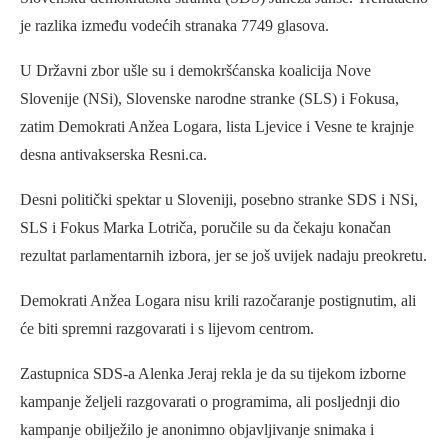
je razlika između vodećih stranaka 7749 glasova.
U Državni zbor ušle su i demokršćanska koalicija Nove
Slovenije (NSi), Slovenske narodne stranke (SLS) i Fokusa,
zatim Demokrati Anžea Logara, lista Ljevice i Vesne te krajnje
desna antivakserska Resni.ca.
Desni politički spektar u Sloveniji, posebno stranke SDS i NSi,
SLS i Fokus Marka Lotriča, poručile su da čekaju konačan
rezultat parlamentarnih izbora, jer se još uvijek nadaju preokretu.
Demokrati Anžea Logara nisu krili razočaranje postignutim, ali
će biti spremni razgovarati i s lijevom centrom.
Zastupnica SDS-a Alenka Jeraj rekla je da su tijekom izborne
kampanje željeli razgovarati o programima, ali posljednji dio
kampanje obilježilo je anonimno objavljivanje snimaka i