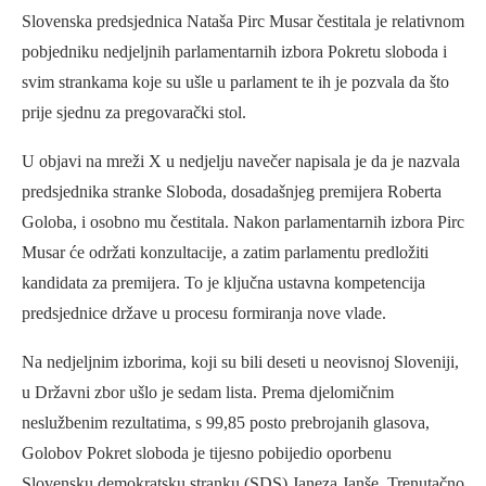
Slovenska predsjednica Nataša Pirc Musar čestitala je relativnom
pobjedniku nedjeljnih parlamentarnih izbora Pokretu sloboda i
svim strankama koje su ušle u parlament te ih je pozvala da što
prije sjednu za pregovarački stol.
U objavi na mreži X u nedjelju navečer napisala je da je nazvala
predsjednika stranke Sloboda, dosadašnjeg premijera Roberta
Goloba, i osobno mu čestitala. Nakon parlamentarnih izbora Pirc
Musar će održati konzultacije, a zatim parlamentu predložiti
kandidata za premijera. To je ključna ustavna kompetencija
predsjednice države u procesu formiranja nove vlade.
Na nedjeljnim izborima, koji su bili deseti u neovisnoj Sloveniji,
u Državni zbor ušlo je sedam lista. Prema djelomičnim
neslužbenim rezultatima, s 99,85 posto prebrojanih glasova,
Golobov Pokret sloboda je tijesno pobijedio oporbenu
Slovensku demokratsku stranku (SDS) Janeza Janše. Trenutačno