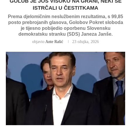
GOLUB JE JOŠ VISOKO NA GRANI, NEKI SE
ISTRČALI U ČESTITKAMA
Prema djelomičnim neslužbenim rezultatima, s 99,85
posto prebrojanih glasova, Golobov Pokret sloboda
je tijesno pobijedio oporbenu Slovensku
demokratsku stranku (SDS) Janeza Janše.
objavio
Ante Rašić
23 ožujka, 2026