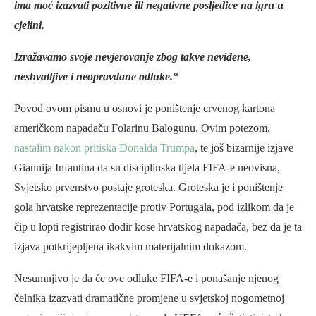
ima moć izazvati pozitivne ili negativne posljedice na igru ​​u
cjelini.
Izražavamo svoje nevjerovanje zbog takve neviđene,
neshvatljive i neopravdane odluke.“
Povod ovom pismu u osnovi je poništenje crvenog kartona
američkom napadaču Folarinu Balogunu. Ovim potezom,
nastalim nakon pritiska Donalda Trumpa
, te još bizarnije izjave
Giannija Infantina da su disciplinska tijela FIFA-e neovisna,
Svjetsko prvenstvo postaje groteska. Groteska je i poništenje
gola hrvatske reprezentacije protiv Portugala, pod izlikom da je
čip u lopti registrirao dodir kose hrvatskog napadača, bez da je ta
izjava potkrijepljena ikakvim materijalnim dokazom.
Nesumnjivo je da će ove odluke FIFA-e i ponašanje njenog
čelnika izazvati dramatične promjene u svjetskoj nogometnoj