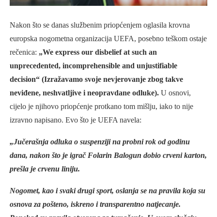
Nakon što se danas službenim priopćenjem oglasila krovna
europska nogometna organizacija UEFA, posebno teškom ostaje
rečenica:
„We express our disbelief at such an
unprecedented, incomprehensible and unjustifiable
decision“ (Izražavamo svoje nevjerovanje zbog takve
neviđene, neshvatljive i neopravdane odluke).
U osnovi,
cijelo je njihovo priopćenje protkano tom mišlju, iako to nije
izravno napisano. Evo što je UEFA navela:
„Jučerašnja odluka o suspenziji na probni rok od godinu
dana, nakon što je igrač Folarin Balogun dobio crveni karton,
prešla je crvenu liniju.
Nogomet, kao i svaki drugi sport, oslanja se na pravila koja su
osnova za pošteno, iskreno i transparentno natjecanje.