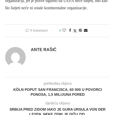
organizaciji, jer je posve sigurno da UEFA neće šutjeti, isto kao
što šutjeti neće ni ostale kontinentalne organizacije.
0 komentari
0
ANTE RAŠIĆ
prethodna objava
KÖLN POPUT SAN FRANCISCA, 60 000 U POVORCI
PONOSA, 1,5 MILIJUNA PORED
sljedeća objava
SRBIJA PRED ZIDOM IAKO JE GURA URSULA VON DER
LEYEN, NEKE ZEMLJE DIŽU ZID.