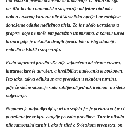
Ponekad su pravila otvorena za tumačenje. U ovom slučaju
ne. Minimalna automatska suspenzija od jedne utakmice
nakon crvenog kartona nije diskrecijska opcija i ne zahtijeva
donošenje odluke nadležnog tijela. To je načelo ugrađeno u
propise, koje ne može biti podložno iznimkama, a kamoli usred
turnira gdje je nekoliko drugih igrača bilo u istoj situaciji i
redovito odslužilo suspenziju.
Kada sigurnost pravila više nije zajamčena od strane čuvara,
integritet igre je ugrožen, a kredibilitet natjecanja je potkopan.
Isto tako, takva odluka stvara presedan u tekućem turniru,
gdje će slične situacije sada zahtijevati jednak tretman, na štetu
natjecanja.
Nogomet je najomiljeniji sport na svijetu jer je prekrasna igra i
pouzdana jer se igra svugdje po istim pravilima. Turnir nikada
nije samostalni turnir i, ako je riječ o Svjetskom prvenstvu, on