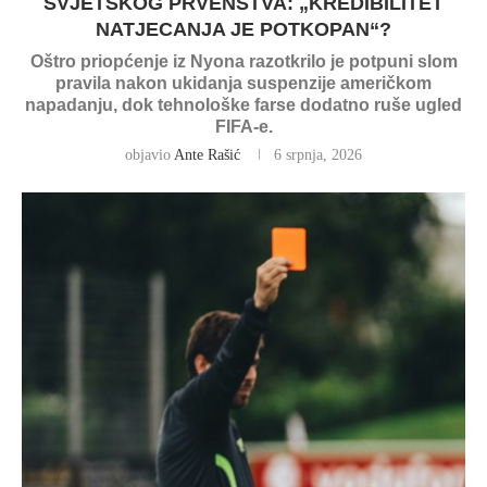
SVJETSKOG PRVENSTVA: „KREDIBILITET
NATJECANJA JE POTKOPAN“?
Oštro priopćenje iz Nyona razotkrilo je potpuni slom
pravila nakon ukidanja suspenzije američkom
napadanju, dok tehnološke farse dodatno ruše ugled
FIFA-e.
objavio
Ante Rašić
6 srpnja, 2026