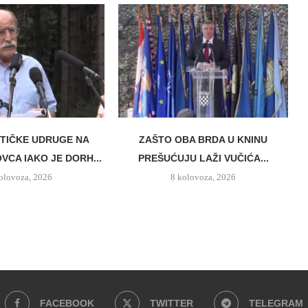
STIČKE UDRUGE NA
ZAŠTO OBA BRDA U KNINU
VCA IAKO JE DORH...
PREŠUĆUJU LAŽI VUČIĆA...
olovoza, 2026
8 kolovoza, 2026
FACEBOOK
TWITTER
TELEGRAM