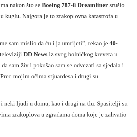
ima nakon što se
Boeing 787-8 Dreamliner
srušio
nu kuglu. Najgora je to zrakoplovna katastrofa u
e sam mislio da ću i ja umrijeti”, rekao je
40-
televiziji
DD News
iz svog bolničkog kreveta u
 da sam živ i pokušao sam se odvezati sa sjedala i
Pred mojim očima stjuardesa i drugi su
 i neki ljudi u domu, kao i drugi na tlu. Spasitelji su
lovima zrakoplova u zgradama doma koje je zahvatio