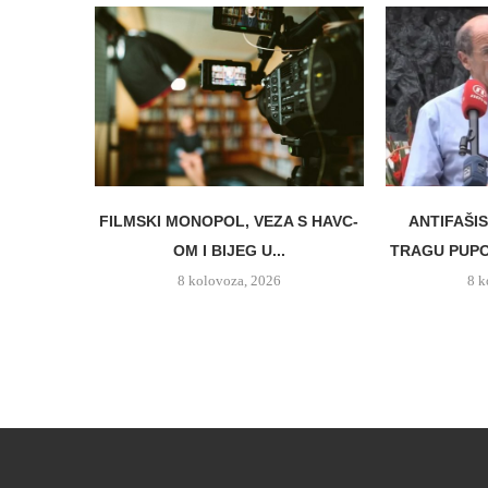
FILMSKI MONOPOL, VEZA S HAVC-
ANTIFAŠI
OM I BIJEG U...
TRAGU PUPO
8 kolovoza, 2026
8 k