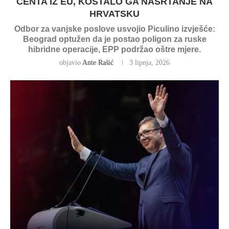
CENTA IZ EU, KOŠTALO GA NASRTANJE NA
HRVATSKU
Odbor za vanjske poslove usvojio Piculino izvješće:
Beograd optužen da je postao poligon za ruske
hibridne operacije, EPP podržao oštre mjere.
objavio
Ante Rašić
3 lipnja, 2026