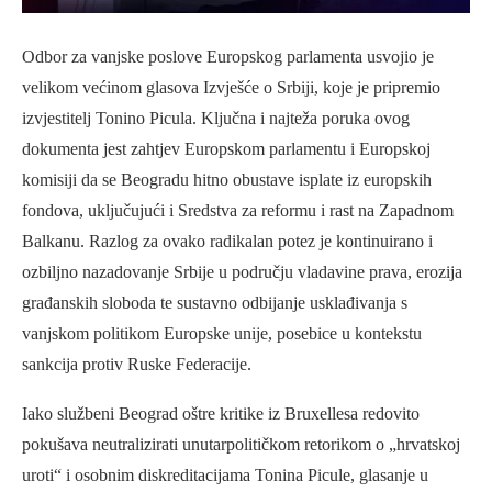
Odbor za vanjske poslove Europskog parlamenta usvojio je
velikom većinom glasova Izvješće o Srbiji, koje je pripremio
izvjestitelj Tonino Picula. Ključna i najteža poruka ovog
dokumenta jest zahtjev Europskom parlamentu i Europskoj
komisiji da se Beogradu hitno obustave isplate iz europskih
fondova, uključujući i Sredstva za reformu i rast na Zapadnom
Balkanu. Razlog za ovako radikalan potez je kontinuirano i
ozbiljno nazadovanje Srbije u području vladavine prava, erozija
građanskih sloboda te sustavno odbijanje usklađivanja s
vanjskom politikom Europske unije, posebice u kontekstu
sankcija protiv Ruske Federacije.
Iako službeni Beograd oštre kritike iz Bruxellesa redovito
pokušava neutralizirati unutarpolitičkom retorikom o „hrvatskoj
uroti“ i osobnim diskreditacijama Tonina Picule, glasanje u