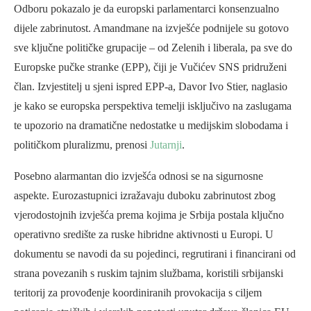
Odboru pokazalo je da europski parlamentarci konsenzualno
dijele zabrinutost. Amandmane na izvješće podnijele su gotovo
sve ključne političke grupacije – od Zelenih i liberala, pa sve do
Europske pučke stranke (EPP), čiji je Vučićev SNS pridruženi
član. Izvjestitelj u sjeni ispred EPP-a, Davor Ivo Stier, naglasio
je kako se europska perspektiva temelji isključivo na zaslugama
te upozorio na dramatične nedostatke u medijskim slobodama i
političkom pluralizmu, prenosi
Jutarnji
.
Posebno alarmantan dio izvješća odnosi se na sigurnosne
aspekte. Eurozastupnici izražavaju duboku zabrinutost zbog
vjerodostojnih izvješća prema kojima je Srbija postala ključno
operativno središte za ruske hibridne aktivnosti u Europi. U
dokumentu se navodi da su pojedinci, regrutirani i financirani od
strana povezanih s ruskim tajnim službama, koristili srbijanski
teritorij za provođenje koordiniranih provokacija s ciljem