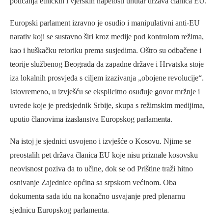
poticanja etničkih i vjerskih napetosti unutar država članica EU.
Europski parlament izravno je osudio i manipulativni anti-EU
narativ koji se sustavno širi kroz medije pod kontrolom režima,
kao i huškačku retoriku prema susjedima. Oštro su odbačene i
teorije službenog Beograda da zapadne države i Hrvatska stoje
iza lokalnih prosvjeda s ciljem izazivanja „obojene revolucije“.
Istovremeno, u izvješću se eksplicitno osuđuje govor mržnje i
uvrede koje je predsjednik Srbije, skupa s režimskim medijima,
uputio članovima izaslanstva Europskog parlamenta.
Na istoj je sjednici usvojeno i izvješće o Kosovu. Njime se
preostalih pet država članica EU koje nisu priznale kosovsku
neovisnost poziva da to učine, dok se od Prištine traži hitno
osnivanje Zajednice općina sa srpskom većinom. Oba
dokumenta sada idu na konačno usvajanje pred plenarnu
sjednicu Europskog parlamenta.