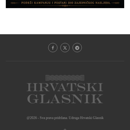
@2026 - Sva prava pridržana. Udruga Hrvatski Glasnik