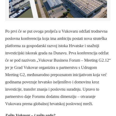
Po prvi će se put ovoga proljeća u Vukovaru održati trodnevna
poslovna konferencija koja ima ambiciju postati nova strateška
platforma za gospodarski razvoj istoka Hrvatske i snažniji
investicijski iskorak grada na Dunavu. Prva konferencija održat
će se pod nazivom „Vukovar Business Forum – Meeting G2.12“
jer je Grad Vukovar organizira u partnerstvu s Udrugom
Meeting G2, međunarodno prepoznatom inicijativom koja već
godinama povezuje hrvatsko iseljeništvo i domovinu kroz
investicije, transfer znanja i poslovnu suradnju. Upravo to
partnerstvo daje Forumu dodatnu dimenziju – otvaranje
Vukovara prema globalnoj hrvatskoj poslovnoj mreži.
Zašto Vukovar – i zašto sada?