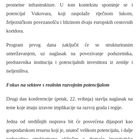
prometne infrastrukture. U tom kontekstu spominje se i
potencijal Vukovara, koji raspolaže riječnom lukom,
željezničkom povezanošću i blizinom dvaju europskih cestovnih
koridora.
Program prvog dana zaključit će se strukturiranim
umrežavanjem, uz naglasak na povezivanje poduzetnika,
predstavnika institucija i potencijalnih investitora iz zemlje i
iseljeništva.
Fokus na sektore s realnim razvojnim potencijalom
Drugi dan konferencije (petak, 22. svibnja) stavlja naglasak na
teme koje imaju izravne implikacije na razvoj grada i regije.
Jedna od središnjih rasprava bit će posvećena dijaspori kao
gospodarskom resursu koji je, unatoč velikom potencijalu, i dalje
nedovoljno strukturirano uključen u domaće investicijske