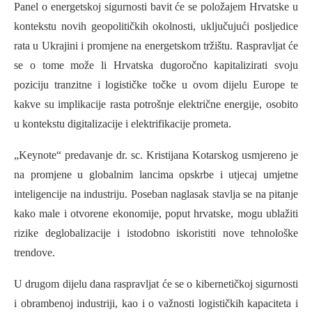
Panel o energetskoj sigurnosti bavit će se položajem Hrvatske u
kontekstu novih geopolitičkih okolnosti, uključujući posljedice
rata u Ukrajini i promjene na energetskom tržištu. Raspravljat će
se o tome može li Hrvatska dugoročno kapitalizirati svoju
poziciju tranzitne i logističke točke u ovom dijelu Europe te
kakve su implikacije rasta potrošnje električne energije, osobito
u kontekstu digitalizacije i elektrifikacije prometa.
„
Keynote“ predavanje dr. sc. Kristijana Kotarskog usmjereno je
na promjene u globalnim lancima opskrbe i utjecaj umjetne
inteligencije na industriju. Poseban naglasak stavlja se na pitanje
kako male i otvorene ekonomije, poput hrvatske, mogu ublažiti
rizike deglobalizacije i istodobno iskoristiti nove tehnološke
trendove.
U drugom dijelu dana raspravljat će se o kibernetičkoj sigurnosti
i obrambenoj industriji, kao i o važnosti logističkih kapaciteta i