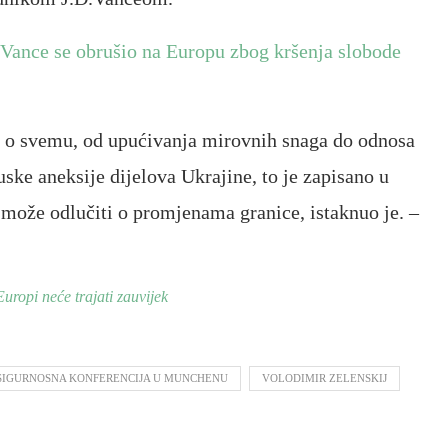
Vance se obrušio na Europu zbog kršenja slobode
ti o svemu, od upućivanja mirovnih snaga do odnosa
ske aneksije dijelova Ukrajine, to je zapisano u
može odlučiti o promjenama granice, istaknuo je. –
uropi neće trajati zauvijek
SIGURNOSNA KONFERENCIJA U MUNCHENU
VOLODIMIR ZELENSKIJ