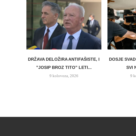
DRŽAVA DELOŽIRA ANTIFAŠISTE, I
DOSJE SVAD
”JOSIP BROZ TITO” LETI...
SVI 
9 kolovoza, 2026
9 k