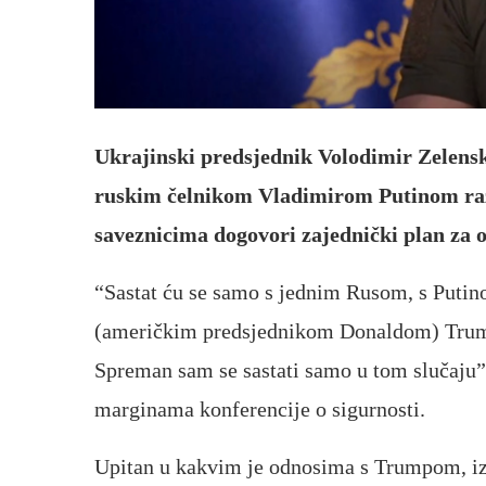
Ukrajinski predsjednik Volodimir Zelensk
ruskim čelnikom Vladimirom Putinom raz
saveznicima dogovori zajednički plan za 
“Sastat ću se samo s jednim Rusom, s Putino
(američkim predsjednikom Donaldom) Trumpo
Spreman sam se sastati samo u tom slučaju”,
marginama konferencije o sigurnosti.
Upitan u kakvim je odnosima s Trumpom, izj