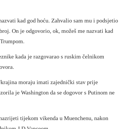
azvati kad god hoću. Zahvalio sam mu i podsjetio
o broj. On je odgovorio, ok, možeš me nazvati kad
 s Trumpom.
eznike kada je razgovarao s ruskim čelnikom
ovora.
krajina moraju imati zajednički stav prije
zorila je Washington da se dogovor s Putinom ne
nazrijeti tijekom vikenda u Muenchenu, nakon
ednikom J.D.Vanceom.