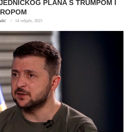
JEDNIČKOG PLANA S TRUMPOM I
UROPOM
ašić
14 veljače, 2025