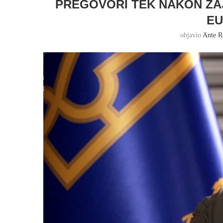
PREGOVORI TEK NAKON ZA
E
objavio
Ante R