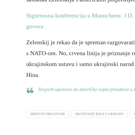
Sigurnosna konferencija u Muenchenu: J.D. 
govora
Zelenskij je rekao da je spreman razgovara
s NATO-om. No, crvena linija je priznanje ru
ukrajinskom ustavu i samo ukrajinski narod 
Hina.
Hegseth upozorio da američka vojna prisutnost u E
MIROVNI PREGOVORI
OKONČANJE RATA U UKRAJINI