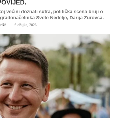
POVIJED.
j većini doznati sutra, politička scena bruji o
 gradonačelnika Svete Nedelje, Darija Zurovca.
Rašić
6 ožujka, 2026