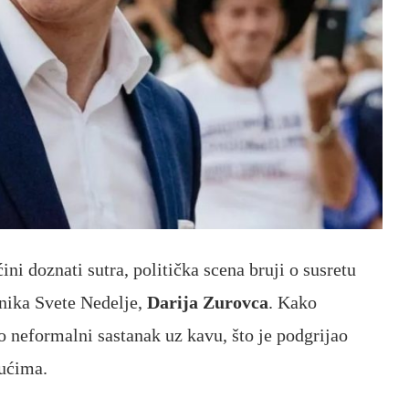
ini doznati sutra, politička scena bruji o susretu
nika Svete Nedelje,
Darija Zurovca
. Kako
io neformalni sastanak uz kavu, što je podgrijao
jućima.