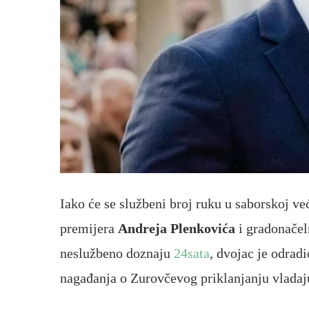
Iako će se službeni broj ruku u saborskoj već
premijera
Andreja Plenkovića
i gradonačel
neslužbeno doznaju
24sata
, dvojac je odrad
nagađanja o Zurovčevog priklanjanju vlada