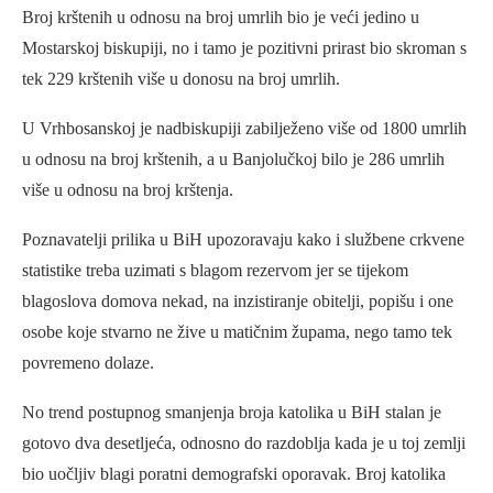
Broj krštenih u odnosu na broj umrlih bio je veći jedino u
Mostarskoj biskupiji, no i tamo je pozitivni prirast bio skroman s
tek 229 krštenih više u donosu na broj umrlih.
U Vrhbosanskoj je nadbiskupiji zabilježeno više od 1800 umrlih
u odnosu na broj krštenih, a u Banjolučkoj bilo je 286 umrlih
više u odnosu na broj krštenja.
Poznavatelji prilika u BiH upozoravaju kako i službene crkvene
statistike treba uzimati s blagom rezervom jer se tijekom
blagoslova domova nekad, na inzistiranje obitelji, popišu i one
osobe koje stvarno ne žive u matičnim župama, nego tamo tek
povremeno dolaze.
No trend postupnog smanjenja broja katolika u BiH stalan je
gotovo dva desetljeća, odnosno do razdoblja kada je u toj zemlji
bio uočljiv blagi poratni demografski oporavak. Broj katolika