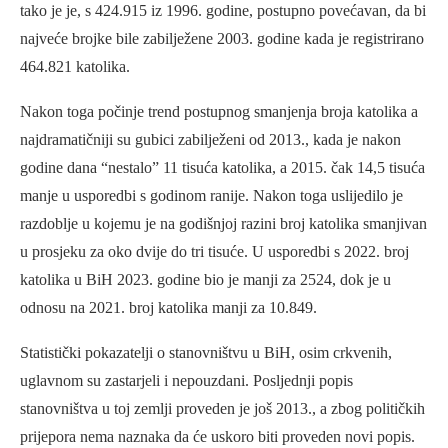
tako je je, s 424.915 iz 1996. godine, postupno povećavan, da bi
najveće brojke bile zabilježene 2003. godine kada je registrirano
464.821 katolika.
Nakon toga počinje trend postupnog smanjenja broja katolika a
najdramatičniji su gubici zabilježeni od 2013., kada je nakon
godine dana “nestalo” 11 tisuća katolika, a 2015. čak 14,5 tisuća
manje u usporedbi s godinom ranije. Nakon toga uslijedilo je
razdoblje u kojemu je na godišnjoj razini broj katolika smanjivan
u prosjeku za oko dvije do tri tisuće. U usporedbi s 2022. broj
katolika u BiH 2023. godine bio je manji za 2524, dok je u
odnosu na 2021. broj katolika manji za 10.849.
Statistički pokazatelji o stanovništvu u BiH, osim crkvenih,
uglavnom su zastarjeli i nepouzdani. Posljednji popis
stanovništva u toj zemlji proveden je još 2013., a zbog političkih
prijepora nema naznaka da će uskoro biti proveden novi popis.