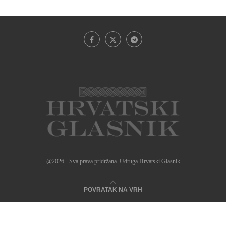
@2026 - Sva prava pridržana. Udruga Hrvatski Glasnik
POVRATAK NA VRH