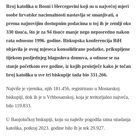
Broj katolika u Bosni i Hercegovini koji su u najvećoj mjeri
osobe hrvatske nacionalnosti nastavlja se smanjivati, a
prema najnovijim dostupnim podacima u toj ih je zemlji oko
330 tisuća, što je za 94 tisuće manje nego neposredno nakon
rata odnosno 1996. godine. Biskupska konferencija BiH
objavila je ovog mjeseca konsolidirane podatke, prikupljene
tijekom posljednjeg blagoslova domova, a odnose se na
stanje početkom ove godine, iz kojih proistječe kako je točan
broj katolika u sve tri biskupije tada bio 331.266.
Najviše je vjernika, njih 181.456, registrirano u Mostarskoj
biskupiji, dok ih je u Vrhbosanskoj, koja je teritorijalno najveća,
bilo 119.833.
U Banjolučkoj biskupiji, koju su najteže pogodila ratna stradanja
katolika, potkraj 2023. godine bilo ih je tek 29.927.