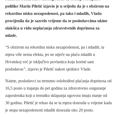
politike Marin Piletić izjavio je u srijedu da je s obzirom na
rekordno nisku nezaposlenost, pa tako i mladih, Vlada
procijenila da je sazrelo vrijeme da se poslodavcima ukine
olakšica u vidu neplaćanja zdravstvenih doprinosa za
mlade.
“S obzirom na rekordnu nisku nezaposlenost, pa i mladih, ta
mjera više nema efekta, jer ne utječe na plaću mladih u
Hrvatskoj već je isključivo povlastica koju koristi sam
poslodavac”, izjavio je Piletić nakon sjednice Vlade.
Naime, poslodavci su trenutno oslobođeni plaćanja doprinosa od
16,5 posto u trajanju do pet godina za zdravstveno osiguranje
zaposlenika koji u trenutku sklapanja ugovora imaju manje od
30 godina. Piletić je rekao da se ta mjera donosila u vrijeme kada
je stopa nezaposlenosti mladih dosezala oko 20 posto.