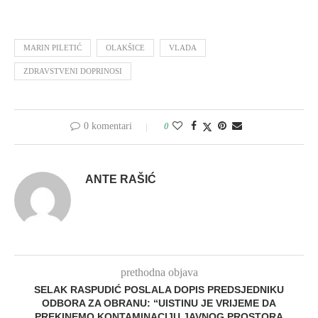
MARIN PILETIĆ
OLAKŠICE
VLADA
ZDRAVSTVENI DOPRINOSI
0 komentari
0
ANTE RAŠIĆ
prethodna objava
SELAK RASPUDIĆ POSLALA DOPIS PREDSJEDNIKU
ODBORA ZA OBRANU: “UISTINU JE VRIJEME DA
PREKINEMO KONTAMINACIJU JAVNOG PROSTORA