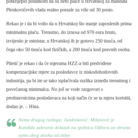
potkrijepio podatkom da su neto plaće u Hrvatskoj za mandata
Plenkovićevih vlada realno porasle za više od 30 posto.
Rekao je i da bi volio da u Hrvatskoj što manje zaposlenih prima
minimalnu plaću. Trenutno, do iznosa od 970 eura bruto,
izvijestio je ministar, u Hrvatskoj ih je gotovo 250 tisuća, od
čega oko 50 tisuća kod fizičkih, a 200 tisuća kod pravnih osoba.
Piletić je rekao i da će mjerama HZZ-a biti predviđene
kompenzacijske mjere za poslodavce iz niskodohodovnih
industrija, pa bi im se tako isplaćivala razlika između trenutnog i
povećanog minimalca. No još se vode razgovori s
predstavnicima poslodavaca na koji način će se ta mjera koristiti,
dodao je. – Hina.
Nema drugog razloga; Jandroković: Milanović je
Kundidu zabranio dolazak na sjednicu Odbora za obranu
samo zbog straha od istine