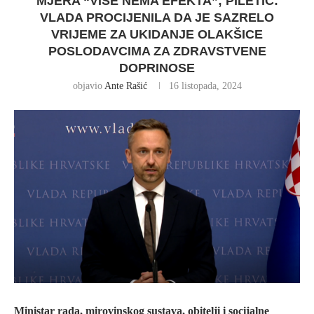
MJERA “VIŠE NEMA EFEKTA”; PILETIĆ:
VLADA PROCIJENILA DA JE SAZRELO
VRIJEME ZA UKIDANJE OLAKŠICE
POSLODAVCIMA ZA ZDRAVSTVENE
DOPRINOSE
objavio
Ante Rašić
16 listopada, 2024
Ministar rada, mirovinskog sustava, obitelji i socijalne