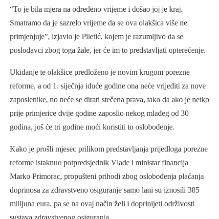
“To je bila mjera na određeno vrijeme i došao joj je kraj.
Smatramo da je sazrelo vrijeme da se ova olakšica više ne
primjenjuje”, izjavio je Piletić, kojem je razumljivo da se
poslodavci zbog toga žale, jer će im to predstavljati opterećenje.
Ukidanje te olakšice predloženo je novim krugom porezne
reforme, a od 1. siječnja iduće godine ona neće vrijediti za nove
zaposlenike, no neće se dirati stečena prava, tako da ako je netko
prije primjerice dvije godine zaposlio nekog mlađeg od 30
godina, još će tri godine moći koristiti to oslobođenje.
Kako je prošli mjesec prilikom predstavljanja prijedloga porezne
reforme istaknuo potpredsjednik Vlade i ministar financija
Marko Primorac, propušteni prihodi zbog oslobođenja plaćanja
doprinosa za zdravstveno osiguranje samo lani su iznosili 385
milijuna eura, pa se na ovaj način želi i doprinijeti održivosti
sustava zdravstvenog osiguranja.