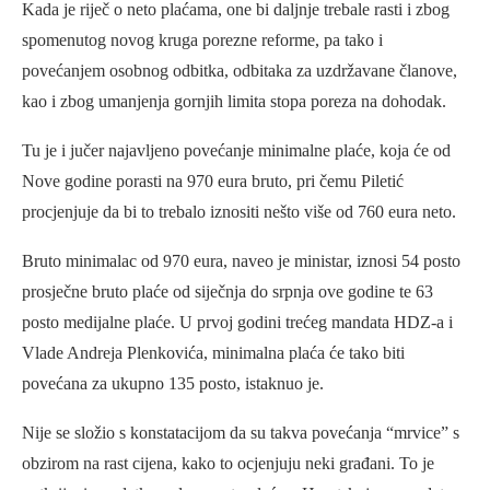
Kada je riječ o neto plaćama, one bi daljnje trebale rasti i zbog
spomenutog novog kruga porezne reforme, pa tako i
povećanjem osobnog odbitka, odbitaka za uzdržavane članove,
kao i zbog umanjenja gornjih limita stopa poreza na dohodak.
Tu je i jučer najavljeno povećanje minimalne plaće, koja će od
Nove godine porasti na 970 eura bruto, pri čemu Piletić
procjenjuje da bi to trebalo iznositi nešto više od 760 eura neto.
Bruto minimalac od 970 eura, naveo je ministar, iznosi 54 posto
prosječne bruto plaće od siječnja do srpnja ove godine te 63
posto medijalne plaće. U prvoj godini trećeg mandata HDZ-a i
Vlade Andreja Plenkovića, minimalna plaća će tako biti
povećana za ukupno 135 posto, istaknuo je.
Nije se složio s konstatacijom da su takva povećanja “mrvice” s
obzirom na rast cijena, kako to ocjenjuju neki građani. To je