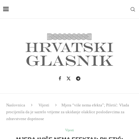
Naslovnica
Vijesti
Mjera “više nema efekta”; Piletić: Vlada
procijenila da je sazrelo vrijeme za ukidanje olakšice poslodavcima za
zdravstvene doprinose
Vijesti