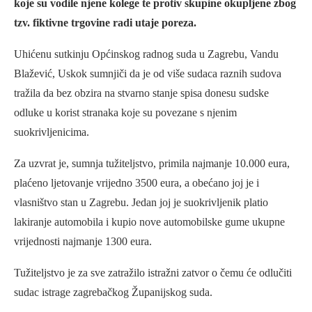
koje su vodile njene kolege te protiv skupine okupljene zbog
tzv. fiktivne trgovine radi utaje poreza.
Uhićenu sutkinju Općinskog radnog suda u Zagrebu, Vandu
Blažević, Uskok sumnjiči da je od više sudaca raznih sudova
tražila da bez obzira na stvarno stanje spisa donesu sudske
odluke u korist stranaka koje su povezane s njenim
suokrivljenicima.
Za uzvrat je, sumnja tužiteljstvo, primila najmanje 10.000 eura,
plaćeno ljetovanje vrijedno 3500 eura, a obećano joj je i
vlasništvo stan u Zagrebu. Jedan joj je suokrivljenik platio
lakiranje automobila i kupio nove automobilske gume ukupne
vrijednosti najmanje 1300 eura.
Tužiteljstvo je za sve zatražilo istražni zatvor o čemu će odlučiti
sudac istrage zagrebačkog Županijskog suda.