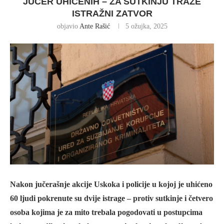
JUČER UHIĆENIH – ZA SUTKINJU TRAŽE
ISTRAŽNI ZATVOR
objavio
Ante Rašić
5 ožujka, 2025
Nakon jučerašnje akcije Uskoka i policije u kojoj je uhićeno
60 ljudi pokrenute su dvije istrage – protiv sutkinje i četvero
osoba kojima je za mito trebala pogodovati u postupcima