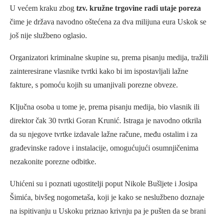
U većem kraku zbog
tzv. kružne trgovine radi utaje poreza
čime je država navodno oštećena za dva milijuna eura Uskok se
još nije službeno oglasio.
Organizatori kriminalne skupine su, prema pisanju medija, tražili
zainteresirane vlasnike tvrtki kako bi im ispostavljali lažne
fakture, s pomoću kojih su umanjivali porezne obveze.
Ključna osoba u tome je, prema pisanju medija, bio vlasnik ili
direktor čak 30 tvrtki Goran Krunić. Istraga je navodno otkrila
da su njegove tvrtke izdavale lažne račune, među ostalim i za
građevinske radove i instalacije, omogućujući osumnjičenima
nezakonite porezne odbitke.
Uhićeni su i poznati ugostitelji poput Nikole Bušljete i Josipa
Šimića, bivšeg nogometaša, koji je kako se neslužbeno doznaje
na ispitivanju u Uskoku priznao krivnju pa je pušten da se brani