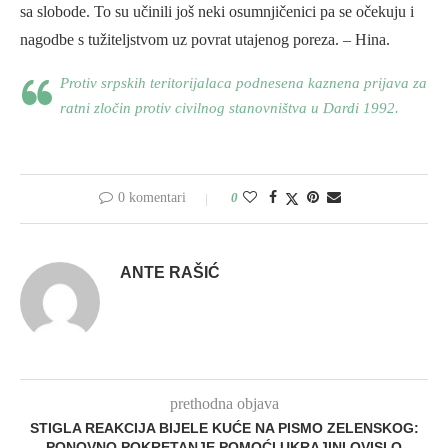
sa slobode. To su učinili još neki osumnjičenici pa se očekuju i
nagodbe s tužiteljstvom uz povrat utajenog poreza. – Hina.
Protiv srpskih teritorijalaca podnesena kaznena prijava za
ratni zločin protiv civilnog stanovništva u Dardi 1992.
0 komentari
0
ANTE RAŠIĆ
prethodna objava
STIGLA REAKCIJA BIJELE KUĆE NA PISMO ZELENSKOG:
PONOVNO POKRETANJE POMOĆI UKRAJINI OVISI O