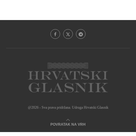
@2026 - Sva prava pridržana. Udruga Hrvatski Glasnik
POVRATAK NA VRH