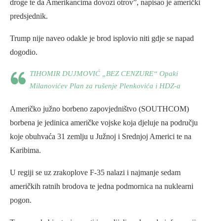
droge te da Amerikancima dovozi otrov”, napisao je američki
predsjednik.
Trump nije naveo odakle je brod isplovio niti gdje se napad
dogodio.
TIHOMIR DUJMOVIĆ „BEZ CENZURE“ Opaki
Milanovićev Plan za rušenje Plenkovića i HDZ-a
Američko južno borbeno zapovjedništvo (SOUTHCOM)
borbena je jedinica američke vojske koja djeluje na području
koje obuhvaća 31 zemlju u Južnoj i Srednjoj Americi te na
Karibima.
U regiji se uz zrakoplove F-35 nalazi i najmanje sedam
američkih ratnih brodova te jedna podmornica na nuklearni
pogon.