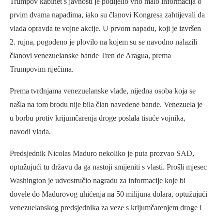
Trumpov kabinet s javnosti je podijelio vrlo malo informacija o
prvim dvama napadima, iako su članovi Kongresa zahtijevali da
vlada opravda te vojne akcije. U prvom napadu, koji je izvršen
2. rujna, pogođeno je plovilo na kojem su se navodno nalazili
članovi venezuelanske bande Tren de Aragua, prema
Trumpovim riječima.
Prema tvrdnjama venezuelanske vlade, nijedna osoba koja se
našla na tom brodu nije bila član navedene bande. Venezuela je
u borbu protiv krijumčarenja droge poslala tisuće vojnika,
navodi vlada.
Predsjednik Nicolas Maduro nekoliko je puta prozvao SAD,
optužujući tu državu da ga nastoji smijeniti s vlasti. Prošli mjesec
Washington je udvostručio nagradu za informacije koje bi
dovele do Madurovog uhićenja na 50 milijuna dolara, optužujući
venezuelanskog predsjednika za veze s krijumčarenjem droge i