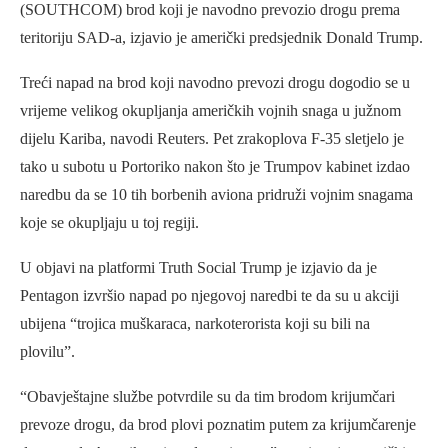
(SOUTHCOM) brod koji je navodno prevozio drogu prema
teritoriju SAD-a, izjavio je američki predsjednik Donald Trump.
Treći napad na brod koji navodno prevozi drogu dogodio se u
vrijeme velikog okupljanja američkih vojnih snaga u južnom
dijelu Kariba, navodi Reuters. Pet zrakoplova F-35 sletjelo je
tako u subotu u Portoriko nakon što je Trumpov kabinet izdao
naredbu da se 10 tih borbenih aviona pridruži vojnim snagama
koje se okupljaju u toj regiji.
U objavi na platformi Truth Social Trump je izjavio da je
Pentagon izvršio napad po njegovoj naredbi te da su u akciji
ubijena “trojica muškaraca, narkoterorista koji su bili na
plovilu”.
“Obavještajne službe potvrdile su da tim brodom krijumčari
prevoze drogu, da brod plovi poznatim putem za krijumčarenje