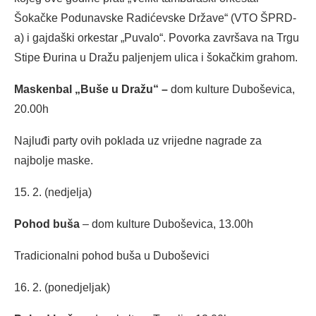
Šokačke Podunavske Radićevske Države“ (VTO ŠPRD-
a) i gajdaški orkestar „Puvalo“. Povorka završava na Trgu
Stipe Đurina u Dražu paljenjem ulica i šokačkim grahom.
Maskenbal „Buše u Dražu“ –
dom kulture Duboševica,
20.00h
Najluđi party ovih poklada uz vrijedne nagrade za
najbolje maske.
15. 2. (nedjelja)
Pohod buša
– dom kulture Duboševica, 13.00h
Tradicionalni pohod buša u Duboševici
16. 2. (ponedjeljak)