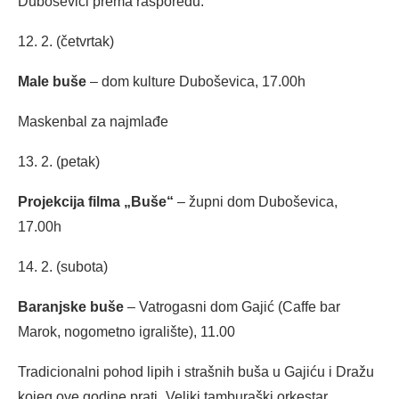
Duboševici prema rasporedu:
12. 2. (četvrtak)
Male buše
– dom kulture Duboševica, 17.00h
Maskenbal za najmlađe
13. 2. (petak)
Projekcija filma „Buše“
– župni dom Duboševica,
17.00h
14. 2. (subota)
Baranjske buše
– Vatrogasni dom Gajić (Caffe bar
Marok, nogometno igralište), 11.00
Tradicionalni pohod lipih i strašnih buša u Gajiću i Dražu
kojeg ove godine prati „Veliki tamburaški orkestar