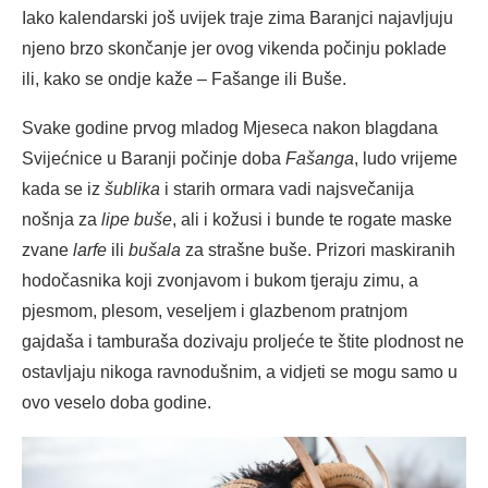
Iako kalendarski još uvijek traje zima Baranjci najavljuju
njeno brzo skončanje jer ovog vikenda počinju poklade
ili, kako se ondje kaže – Fašange ili Buše.
Svake godine prvog mladog Mjeseca nakon blagdana
Svijećnice u Baranji počinje doba
Fašanga
, ludo vrijeme
kada se iz
šublika
i starih ormara vadi najsvečanija
nošnja za
lipe buše
, ali i kožusi i bunde te rogate maske
zvane
larfe
ili
bušala
za strašne buše. Prizori maskiranih
hodočasnika koji zvonjavom i bukom tjeraju zimu, a
pjesmom, plesom, veseljem i glazbenom pratnjom
gajdaša i tamburaša dozivaju proljeće te štite plodnost ne
ostavljaju nikoga ravnodušnim, a vidjeti se mogu samo u
ovo veselo doba godine.