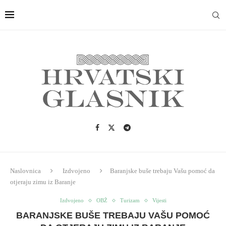
Naslovnica
Izdvojeno
Baranjske buše trebaju Vašu pomoć da
otjeraju zimu iz Baranje
Izdvojeno
OBŽ
Turizam
Vijesti
BARANJSKE BUŠE TREBAJU VAŠU POMOĆ