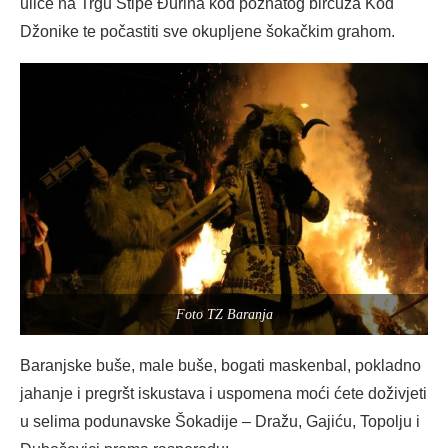
ulice na Trgu Stipe Đurina kod poznatog bircuza Kod
Džonike te počastiti sve okupljene šokačkim grahom.
Foto TZ Baranja
Baranjske buše, male buše, bogati maskenbal, pokladno
jahanje i pregršt iskustava i uspomena moći ćete doživjeti
u selima podunavske Šokadije – Dražu, Gajiću, Topolju i