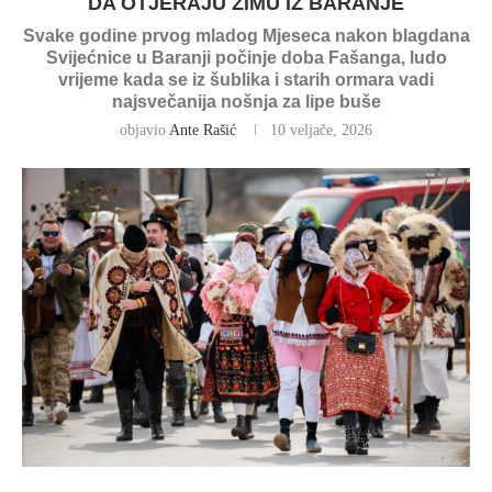
DA OTJERAJU ZIMU IZ BARANJE
Svake godine prvog mladog Mjeseca nakon blagdana
Svijećnice u Baranji počinje doba Fašanga, ludo
vrijeme kada se iz šublika i starih ormara vadi
najsvečanija nošnja za lipe buše
objavio
Ante Rašić
10 veljače, 2026