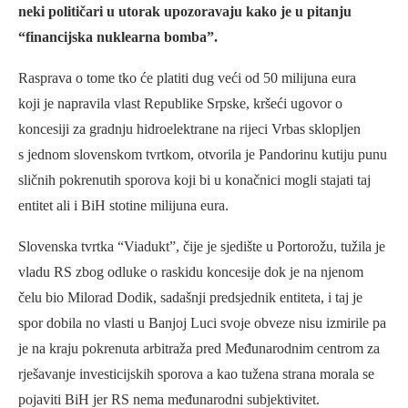
neki političari u utorak upozoravaju kako je u pitanju
“financijska nuklearna bomba”.
Rasprava o tome tko će platiti dug veći od 50 milijuna eura
koji je napravila vlast Republike Srpske, kršeći ugovor o
koncesiji za gradnju hidroelektrane na rijeci Vrbas sklopljen
s jednom slovenskom tvrtkom, otvorila je Pandorinu kutiju punu
sličnih pokrenutih sporova koji bi u konačnici mogli stajati taj
entitet ali i BiH stotine milijuna eura.
Slovenska tvrtka “Viadukt”, čije je sjedište u Portorožu, tužila je
vladu RS zbog odluke o raskidu koncesije dok je na njenom
čelu bio Milorad Dodik, sadašnji predsjednik entiteta, i taj je
spor dobila no vlasti u Banjoj Luci svoje obveze nisu izmirile pa
je na kraju pokrenuta arbitraža pred Međunarodnim centrom za
rješavanje investicijskih sporova a kao tužena strana morala se
pojaviti BiH jer RS nema međunarodni subjektivitet.