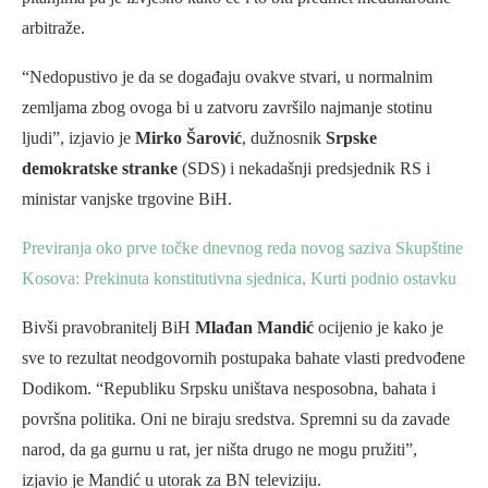
arbitraže.
“Nedopustivo je da se događaju ovakve stvari, u normalnim
zemljama zbog ovoga bi u zatvoru završilo najmanje stotinu
ljudi”, izjavio je
Mirko Šarović
, dužnosnik
Srpske
demokratske stranke
(SDS) i nekadašnji predsjednik RS i
ministar vanjske trgovine BiH.
Previranja oko prve točke dnevnog reda novog saziva Skupštine
Kosova: Prekinuta konstitutivna sjednica, Kurti podnio ostavku
Bivši pravobranitelj BiH
Mlađan Mandić
ocijenio je kako je
sve to rezultat neodgovornih postupaka bahate vlasti predvođene
Dodikom. “Republiku Srpsku uništava nesposobna, bahata i
površna politika. Oni ne biraju sredstva. Spremni su da zavade
narod, da ga gurnu u rat, jer ništa drugo ne mogu pružiti”,
izjavio je Mandić u utorak za BN televiziju.