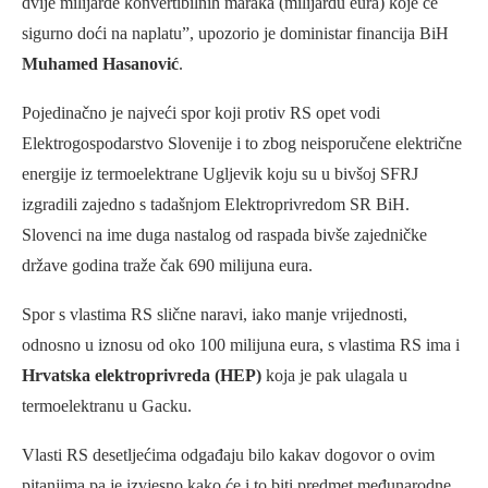
dvije milijarde konvertibilnih maraka (milijardu eura) koje će
sigurno doći na naplatu”, upozorio je doministar financija BiH
Muhamed Hasanović
.
Pojedinačno je najveći spor koji protiv RS opet vodi
Elektrogospodarstvo Slovenije i to zbog neisporučene električne
energije iz termoelektrane Ugljevik koju su u bivšoj SFRJ
izgradili zajedno s tadašnjom Elektroprivredom SR BiH.
Slovenci na ime duga nastalog od raspada bivše zajedničke
države godina traže čak 690 milijuna eura.
Spor s vlastima RS slične naravi, iako manje vrijednosti,
odnosno u iznosu od oko 100 milijuna eura, s vlastima RS ima i
Hrvatska elektroprivreda (HEP)
koja je pak ulagala u
termoelektranu u Gacku.
Vlasti RS desetljećima odgađaju bilo kakav dogovor o ovim
pitanjima pa je izvjesno kako će i to biti predmet međunarodne