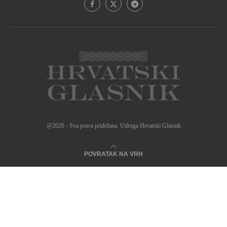
@2026 - Sva prava pridržana. Udruga Hrvatski Glasnik
POVRATAK NA VRH