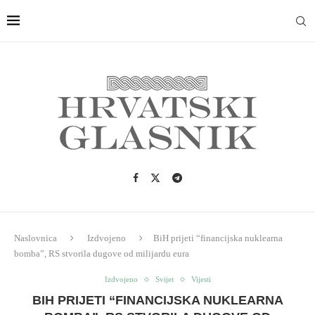
Naslovnica
Izdvojeno
BiH prijeti “financijska nuklearna
bomba”, RS stvorila dugove od milijardu eura
Izdvojeno
Svijet
Vijesti
BIH PRIJETI “FINANCIJSKA NUKLEARNA