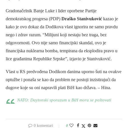
Gradonačelnik Banje Luke i lider oporbene Partije
demokratskog progresa (PDP)
Draško Stanivuković
kazao je
kako je ovo dokaz da Dodikova vlast ignorira ne samo pravdu
nego i zdrav razum. “Milijuni koji nestaju bez traga, bez
odgovornosti. Ovo nije samo financijski skandal, ovo je
financijska nuklearna bomba, tempirana da eksplodira pravo u
lice građanima Republike Srpske”, izjavio je Stanivuković.
Vlast u RS predvođena Dodikom danima uporno šuti na ovakve
optužbe i ponaša se kao da problem ne postoji inzistirajući da
dugove koje su oni napravili plati BiH kao država. – Hina.
NATO: Daytonski sporazum u BiH mora se poštovati
0 komentari
0