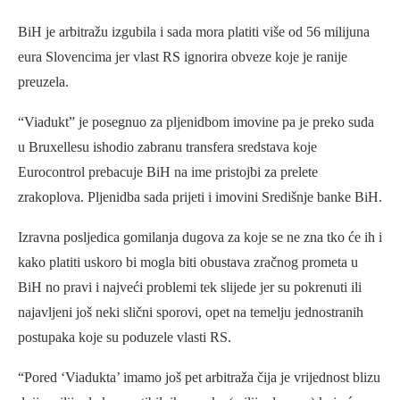
BiH je arbitražu izgubila i sada mora platiti više od 56 milijuna
eura Slovencima jer vlast RS ignorira obveze koje je ranije
preuzela.
“Viadukt” je posegnuo za pljenidbom imovine pa je preko suda
u Bruxellesu ishodio zabranu transfera sredstava koje
Eurocontrol prebacuje BiH na ime pristojbi za prelete
zrakoplova. Pljenidba sada prijeti i imovini Središnje banke BiH.
Izravna posljedica gomilanja dugova za koje se ne zna tko će ih i
kako platiti uskoro bi mogla biti obustava zračnog prometa u
BiH no pravi i najveći problemi tek slijede jer su pokrenuti ili
najavljeni još neki slični sporovi, opet na temelju jednostranih
postupaka koje su poduzele vlasti RS.
“Pored ‘Viadukta’ imamo još pet arbitraža čija je vrijednost blizu