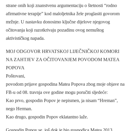
strane onih koji znanstvenu argumentaciju o štetnosti “rodno
afirmativne terapije” kod maloljetnika žele proglasiti govorom
mržnje. U nastavku donosimo ključne dijelove njegovog
očitovanja koji razotkrivaju pozadinu ovog nemuštog
aktivističkog napada.
MOJ ODGOVOR HRVATSKOJ LIJEČNIČKOJ KOMORI
NA ZAHTJEV ZA OČITOVANJEM POVODOM MATEA
POPOVA
Poštovani,
povodom prijave gospodina Matea Popova zbog moje objave na
FB-u od 08. travnja ove godine mogu poručiti sljedeće:
Kao prvo, gospodin Popov je nepismen, ja nisam “Hreman”,
nego Herman.
Kao drugo, gospodin Popov eklatantno laže.
Gospodin Popov se, još dok je bio gospođica Matea 2013.