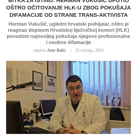
BITKA ZA ISTINU: HERMAN VUKUŠIĆ UPUTIO
OŠTRO OČITOVANJE HLK-U ZBOG POKUŠAJA
DIFAMACIJE OD STRANE TRANS-AKTIVISTA
Herman Vukušić, ugledni hrvatski psihijatar, oštro je
reagirao dopisom Hrvatskoj liječničkoj komori (HLK)
povodom najnovijeg pokušaja njegove profesionalne
i osobne difamacije
objavio
Ante Rašić
22 travnja, 2026