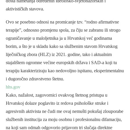
dosta nametanja određenih ideološko-svjetonazorskih i
aktivističkih stavova.
Ovo se posebno odnosi na promicanje tzv. “rodno afirmativne
terapije”, odnosno promjenu spola, za čiju se zabranu ili strogo
ograničavanje u maloljetnika ja u Hrvatskoj već godinama
borim, a što je u skladu kako sa službenim stavom Hrvatskog
liječničkog zbora (HLZ) iz 2021. godine, tako i aktualnim
stajalištem ogromne većine europskih država i SAD-a koji tu
terapiju karakteriziraju kao nedovoljno ispitanu, eksperimentalnu
i dugoročno zdravstveno štetnu.
hhs.gov
Kako, nažalost, zagovornici ovakvog štetnog pristupa u
Hrvatskoj dolaze poglavito iz redova psihološke struke i
agresivnih aktivista ne čudi me ovaj nemušti pokušaj zlouporabe
službenih institucija za moju osobnu i profesionalnu difamaciju,
na koji sam odmah odgovorio prijavom tri slučaja direktne