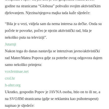
godine na stranicama “Globusa” pohvalio svojim aktivističkim
djelovanjem. Njezina/njegova majka tada kaže sljedeće:
“Bila je u vezi, vidjela sam da nema interesa za dečke. Onda su
počele te povorke, počeo je njezin aktivistički rad, bila je
nekoliko puta na televiziji”.
Jutarnji
Nakon toga do danas nastavlja se intenzivan javno/aktivistički
rad Matee/Matea Popova gdje za potrebe ovog odgovora dajem
samo nekoliko primjera:
voxfeminae.net
crol.hr
h-alter.org
Ukratko, gospodin Popov je JAVNA osoba, htio on to ili ne, a
na SVOJIM stranicama (gdje se reklamira kao psihoterapeut)
napisao je sljedeće: