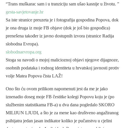
“Trans muškarac sam i u tranziciju sam ušao kasnije u životu. ”
gesta-savjetovanje.hr
Sa iste stranice preuzeta je i fotografija gospodina Popova, dok
je ona druga iz moje FB objave (dok je još bio gospođica)
prenešena također iz javno dostupnih izvora (stranice Radija
slobodna Evropa).
slobodnaevropa.org
Stoga su navodi o mojoj malicioznoj objavi njegove dijagnoze,
osobnih podataka i rodnog identiteta u hrvatskoj javnosti protiv
volje Matea Popova čista LAŽ!
Ono što ću ovom prilikom napomenuti jest da me je jako
iznenadio doseg moje FB čestitke kolegi Popovu koju je (po
službenim statistikama FB-a) u dva dana pogledalo SKORO
MILIJUN LJUDI, a što je za mene kao društveno angažiranog
psihijatra jedan jasan indikator koliko je pučanstvu u cjelini