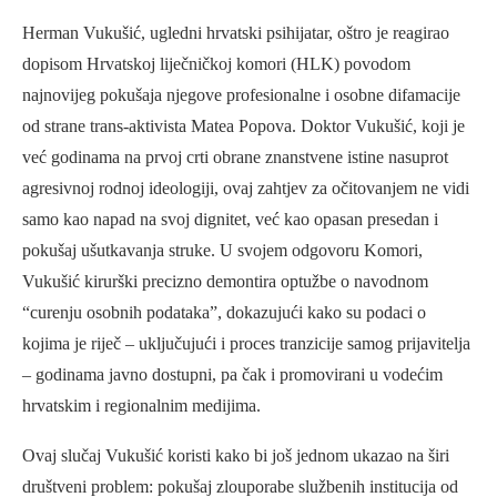
Herman Vukušić, ugledni hrvatski psihijatar, oštro je reagirao
dopisom Hrvatskoj liječničkoj komori (HLK) povodom
najnovijeg pokušaja njegove profesionalne i osobne difamacije
od strane trans-aktivista Matea Popova. Doktor Vukušić, koji je
već godinama na prvoj crti obrane znanstvene istine nasuprot
agresivnoj rodnoj ideologiji, ovaj zahtjev za očitovanjem ne vidi
samo kao napad na svoj dignitet, već kao opasan presedan i
pokušaj ušutkavanja struke. U svojem odgovoru Komori,
Vukušić kirurški precizno demontira optužbe o navodnom
“curenju osobnih podataka”, dokazujući kako su podaci o
kojima je riječ – uključujući i proces tranzicije samog prijavitelja
– godinama javno dostupni, pa čak i promovirani u vodećim
hrvatskim i regionalnim medijima.
Ovaj slučaj Vukušić koristi kako bi još jednom ukazao na širi
društveni problem: pokušaj zlouporabe službenih institucija od