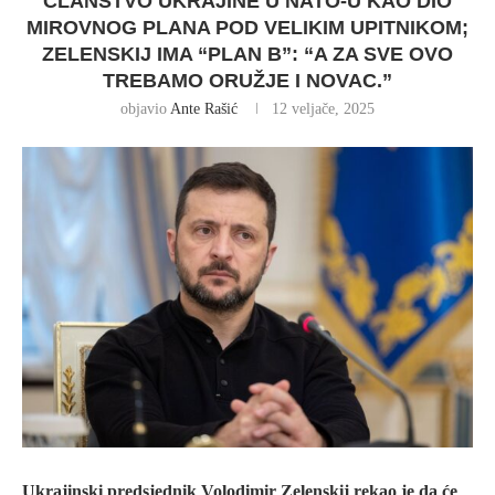
ČLANSTVO UKRAJINE U NATO-U KAO DIO
MIROVNOG PLANA POD VELIKIM UPITNIKOM;
ZELENSKIJ IMA “PLAN B”: “A ZA SVE OVO
TREBAMO ORUŽJE I NOVAC.”
objavio
Ante Rašić
12 veljače, 2025
Ukrajinski predsjednik Volodimir Zelenskij rekao je da će