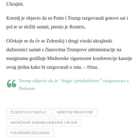
Ukrajini.
Kremlj je objavio da su Putin i Trump razgovarali gotovo sat i
pol te se složili sastati, prenio je Reuters.
Očekuje se da će se Zelenskij i drugi visoki ukrajinski
dužnosnici sastati s članovima Trumpove administracije na
marginama godišnje Minhenske sigurnosne konferencije kasnije
ovog tjedna kako bi razgovarali o ratu. – Hina.
Trump objavio da je “dugo i produktivno” razgovarao s
Putinom
ČLANSTVO U NATO-U
MIROVNI PREGOVORI
OKONČANJE SUKOBA UKRAJINE I RUSIJE
VOLODIMIR ZELENSKIJ