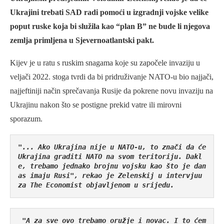
Ukrajini trebati SAD radi pomoći u izgradnji vojske velike
poput ruske koja bi služila kao “plan B” ne bude li njegova
zemlja primljena u Sjevernoatlantski pakt.
Kijev je u ratu s ruskim snagama koje su započele invaziju u
veljači 2022. stoga tvrdi da bi pridruživanje NATO-u bio najjači,
najjeftiniji način sprečavanja Rusije da pokrene novu invaziju na
Ukrajinu nakon što se postigne prekid vatre ili mirovni
sporazum.
"... Ako Ukrajina nije u NATO-u, to znači da će 
Ukrajina graditi NATO na svom teritoriju. Dakl
e, trebamo jednako brojnu vojsku kao što je dan
as imaju Rusi", rekao je Zelenskij u intervjuu 
za The Economist objavljenom u srijedu.
 "A za sve ovo trebamo oružje i novac. I to ćem