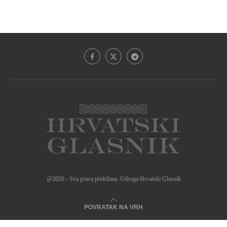
@2026 - Sva prava pridržana. Udruga Hrvatski Glasnik
POVRATAK NA VRH