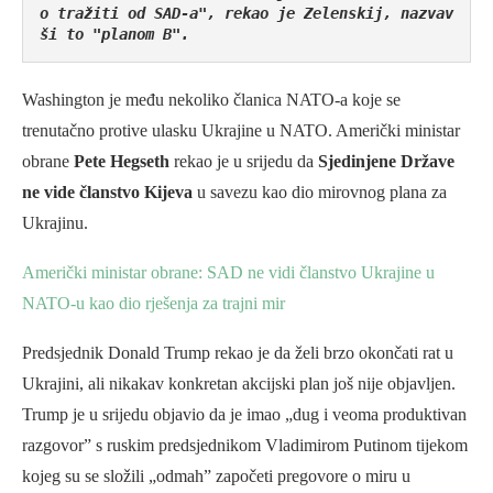
o tražiti od SAD-a", rekao je Zelenskij, nazvav
ši to "planom B".
Washington je među nekoliko članica NATO-a koje se
trenutačno protive ulasku Ukrajine u NATO. Američki ministar
obrane
Pete Hegseth
rekao je u srijedu da
Sjedinjene Države
ne vide članstvo Kijeva
u savezu kao dio mirovnog plana za
Ukrajinu.
Američki ministar obrane: SAD ne vidi članstvo Ukrajine u
NATO-u kao dio rješenja za trajni mir
Predsjednik Donald Trump rekao je da želi brzo okončati rat u
Ukrajini, ali nikakav konkretan akcijski plan još nije objavljen.
Trump je u srijedu objavio da je imao „dug i veoma produktivan
razgovor” s ruskim predsjednikom Vladimirom Putinom tijekom
kojeg su se složili „odmah” započeti pregovore o miru u