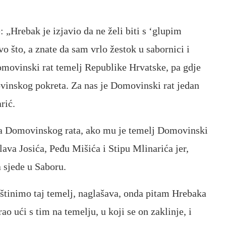
 „Hrebak je izjavio da ne želi biti s ‘glupim
o što, a znate da sam vrlo žestok u sabornici i
Domovinski rat temelj Republike Hrvatske, pa gdje
ovinskog pokreta. Za nas je Domovinski rat jedan
rić.
oja Domovinskog rata, ako mu je temelj Domovinski
lava Josića, Peđu Mišića i Stipu Mlinarića jer,
 sjede u Saboru.
tinimo taj temelj, naglašava, onda pitam Hrebaka
ao ući s tim na temelju, u koji se on zaklinje, i