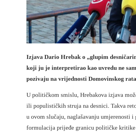
Izjava Dario Hrebak o „glupim desničarim
koji ju je interpretirao kao uvredu ne samo
pozivaju na vrijednosti Domovinskog rata
U političkom smislu, Hrebakova izjava može 
ili populističkih struja na desnici. Takva ret
u ovom slučaju, naglašavanju umjerenosti i
formulacija prijeđe granicu političke kritike