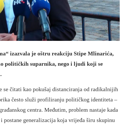
a“ izazvala je oštru reakciju Stipe Mlinarića,
 političkih suparnika, nego i ljudi koji se
.
se čitati kao pokušaj distanciranja od radikalnijih
orika često služi profiliranju političkog identiteta –
 građanskog centra. Međutim, problem nastaje kada
 i postane generalizacija koja vrijeđa širu skupinu