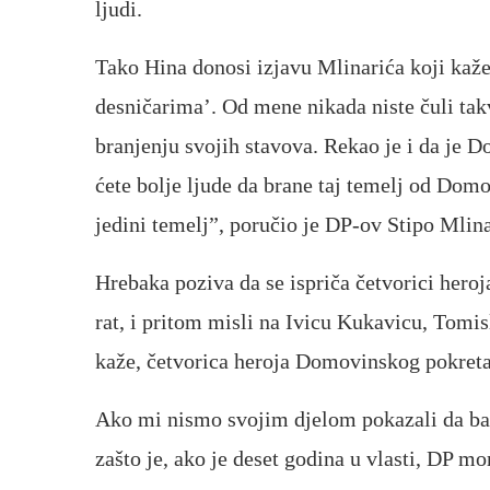
ljudi.
Tako Hina donosi izjavu Mlinarića koji kaže:
desničarima’. Od mene nikada niste čuli takv
branjenju svojih stavova. Rekao je i da je 
ćete bolje ljude da brane taj temelj od Dom
jedini temelj”, poručio je DP-ov Stipo Mlina
Hrebaka poziva da se ispriča četvorici her
rat, i pritom misli na Ivicu Kukavicu, Tomis
kaže, četvorica heroja Domovinskog pokreta
Ako mi nismo svojim djelom pokazali da baš
zašto je, ako je deset godina u vlasti, DP mor