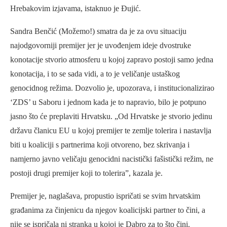
Hrebakovim izjavama, istaknuo je Đujić.
Sandra Benčić (Možemo!) smatra da je za ovu situaciju
najodgovorniji premijer jer je uvođenjem ideje dvostruke
konotacije stvorio atmosferu u kojoj zapravo postoji samo jedna
konotacija, i to se sada vidi, a to je veličanje ustaškog
genocidnog režima. Dozvolio je, upozorava, i institucionalizirao
‘ZDS’ u Saboru i jednom kada je to napravio, bilo je potpuno
jasno što će preplaviti Hrvatsku. „Od Hrvatske je stvorio jedinu
državu članicu EU u kojoj premijer te zemlje tolerira i nastavlja
biti u koaliciji s partnerima koji otvoreno, bez skrivanja i
namjerno javno veličaju genocidni nacistički fašistički režim, ne
postoji drugi premijer koji to tolerira”, kazala je.
Premijer je, naglašava, propustio ispričati se svim hrvatskim
građanima za činjenicu da njegov koalicijski partner to čini, a
nije se ispričala ni stranka u kojoj je Dabro za to što čini.