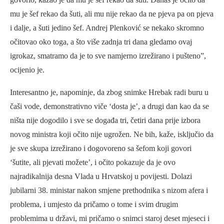
mu je šef rekao da šuti, ali mu nije rekao da ne pjeva pa on pjeva
i dalje, a šuti jedino šef. Andrej Plenković se nekako skromno
očitovao oko toga, a što više zadnja tri dana gledamo ovaj
igrokaz, smatramo da je to sve namjerno izrežirano i pušteno”,
ocijenio je.
Interesantno je, napominje, da zbog snimke Hrebak radi buru u
čaši vode, demonstrativno viče ‘dosta je’, a drugi dan kao da se
ništa nije dogodilo i sve se događa tri, četiri dana prije izbora
novog ministra koji očito nije ugrožen. Ne bih, kaže, isključio da
je sve skupa izrežirano i dogovoreno sa šefom koji govori
‘šutite, ali pjevati možete’, i očito pokazuje da je ovo
najradikalnija desna Vlada u Hrvatskoj u povijesti. Dolazi
jubilarni 38. ministar nakon smjene prethodnika s nizom afera i
problema, i umjesto da pričamo o tome i svim drugim
problemima u državi, mi pričamo o snimci staroj deset mjeseci i