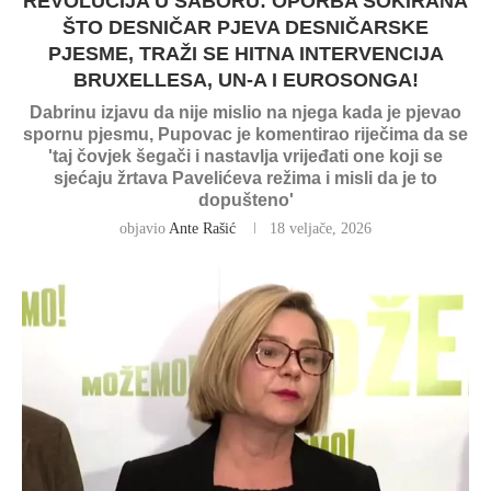
REVOLUCIJA U SABORU: OPORBA ŠOKIRANA
ŠTO DESNIČAR PJEVA DESNIČARSKE
PJESME, TRAŽI SE HITNA INTERVENCIJA
BRUXELLESA, UN-A I EUROSONGA!
Dabrinu izjavu da nije mislio na njega kada je pjevao
spornu pjesmu, Pupovac je komentirao riječima da se
'taj čovjek šegači i nastavlja vrijeđati one koji se
sjećaju žrtava Pavelićeva režima i misli da je to
dopušteno'
objavio
Ante Rašić
18 veljače, 2026