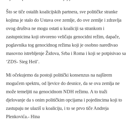
Što se tiče ostalih koalicijskih partnera, sve političke stranke
kojima je stalo do Ustava ove zemlje, do ove zemlje i zdravlja
ovog društva ne mogu ostati u koaliciji sa strankom i
zastupnicima koji otvoreno veličaju genocidni režim, dapače,
poglavnika tog genocidnog režima koji je osobno naređivao
masovno istrebljenje Židova, Srba i Roma i koji se potpisivao sa
‘ZDS- Sieg Heil’.
Mi očekujemo da postoji politički konsenzus na najširem
mogućem spektru, od ljevice do desnice, da se ova zemlja ne
može temeljiti na genocidnom NDH režimu. A to traži
djelovanje da s onim političkim opcijama i pojedincima koji to
zastupaju ne ulaziš u koaliciju, i to se prvo tiče Andreja
Plenkovića.- Hina