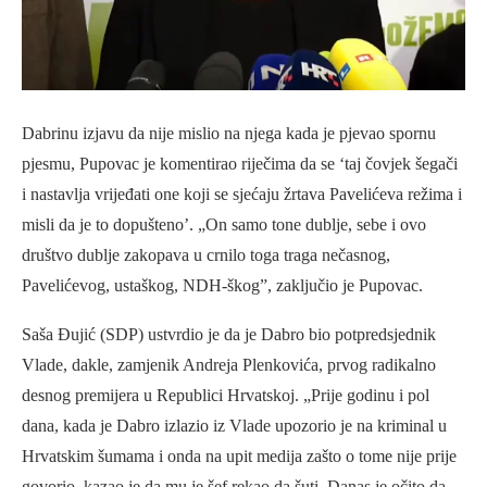
Dabrinu izjavu da nije mislio na njega kada je pjevao spornu
pjesmu, Pupovac je komentirao riječima da se ‘taj čovjek šegači
i nastavlja vrijeđati one koji se sjećaju žrtava Pavelićeva režima i
misli da je to dopušteno’. „On samo tone dublje, sebe i ovo
društvo dublje zakopava u crnilo toga traga nečasnog,
Pavelićevog, ustaškog, NDH-škog”, zaključio je Pupovac.
Saša Đujić (SDP) ustvrdio je da je Dabro bio potpredsjednik
Vlade, dakle, zamjenik Andreja Plenkovića, prvog radikalno
desnog premijera u Republici Hrvatskoj. „Prije godinu i pol
dana, kada je Dabro izlazio iz Vlade upozorio je na kriminal u
Hrvatskim šumama i onda na upit medija zašto o tome nije prije
govorio, kazao je da mu je šef rekao da šuti. Danas je očito da