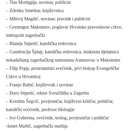
– Tias Mortigjija, novinar, publicist
– Zdenka Smrekar, književnica
– Milivoj Magdić, novinar, pravnik i publicist
– Germogen Maksimov, poglavar Hrvatske pravoslavne crkve,
mitropolit zagrebački
– Blanda Stipetić, katolička redovnica
– Gaudencija Šplajt, katolička redovnica, istaknuta djelatnica
nekadašnjeg zagrebačkog samostana Antunovac u Maksimiru
– Filip Popp, protestantski svećenik, prvi biskup Evangeličke
Crkve u Hrvatskoj
– Franjo Babić, književnik i novinar
– Đuro Stipetić, rektor Sveučilišta u Zagrebu
– Kerubin Šegvić, povjesničar, književni kritičar, političar,
katolički svećenik, profesor filologije
– Ivo Guberina, svećenik, teolog, povjesničar i političar
-Ismet Muftić, zagrebački muftija