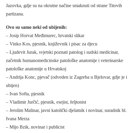
Jazovka, gdje su na okrutne načine smaknuti od strane Titovih
partizana.
Ovo su samo neki od ubijenih:
– Josip Horvat Međimurec, hrvatski slikar
– Vinko Kos, pjesnik, književnik i pisac za djecu
– Ljudevit Jurak, svjetski poznati patolog i sudski medicinar,
začetnik humanomedicinske patološke anatomije i veterinarske
patološke anatomije u Hrvatskoj
– Andrija Konc, pjevač (odveden iz Zagreba u Bjelovar, gdje je i
ubijen)
– Ivan Softa, pjesnik
– Vladimir Jurčić, pjesnik, esejist, feljtonist
– Jerolim Malinar, javni katolički djelatnik i novinar, suradnik bl.
Ivana Merza
– Mijo Bzik, novinar i publicist