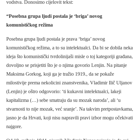
vodstva. Donosimo cijelovit tekst:
“Posebna grupa ljudi postala je ‘briga’ novog
komunističkog režima
Posebna grupa ljudi postala je prava ‘briga’ novog
komunističkog režima, a to su intelektualci. Da bi se dobila neka
ideja što komunistički tvrdolinijaši misle o toj kategoriji građana,
dovoljno se prisjetiti što je o njima govorio Lenjin. Na pitanje
Maksima Gorkog, koji ga je tražio 1919., da se pokaže
milostivije prema nekolicini znanstvenika, Vladimir Ilič Uljanov
(Lenjin) je oštro odgovorio: ‘ti kukavni intelektualci, lakeji
kapitalizma (…) sebe smatraju da su mozak naroda’, ali ‘u
stvarnosti to nije mozak, već sranje’. Na takvim pretpostavkama,
jasno je da Hrvati, koji nisu napravili pravi izbor mogu očekivati
najgore.