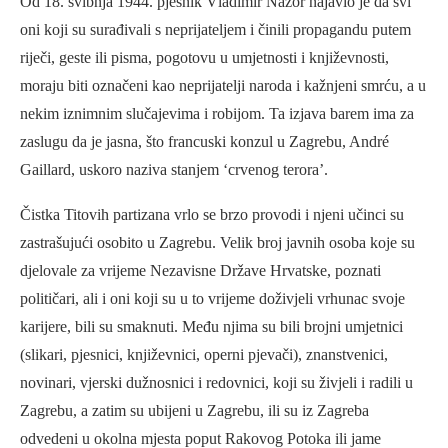
Od 18. svibnja 1944. pjesnik Vladimir Nazor najavio je da svi
oni koji su surađivali s neprijateljem i činili propagandu putem
riječi, geste ili pisma, pogotovu u umjetnosti i književnosti,
moraju biti označeni kao neprijatelji naroda i kažnjeni smrću, a u
nekim iznimnim slučajevima i robijom. Ta izjava barem ima za
zaslugu da je jasna, što francuski konzul u Zagrebu, André
Gaillard, uskoro naziva stanjem ‘crvenog terora’.
Čistka Titovih partizana vrlo se brzo provodi i njeni učinci su
zastrašujući osobito u Zagrebu. Velik broj javnih osoba koje su
djelovale za vrijeme Nezavisne Države Hrvatske, poznati
političari, ali i oni koji su u to vrijeme doživjeli vrhunac svoje
karijere, bili su smaknuti. Među njima su bili brojni umjetnici
(slikari, pjesnici, književnici, operni pjevači), znanstvenici,
novinari, vjerski dužnosnici i redovnici, koji su živjeli i radili u
Zagrebu, a zatim su ubijeni u Zagrebu, ili su iz Zagreba
odvedeni u okolna mjesta poput Rakovog Potoka ili jame