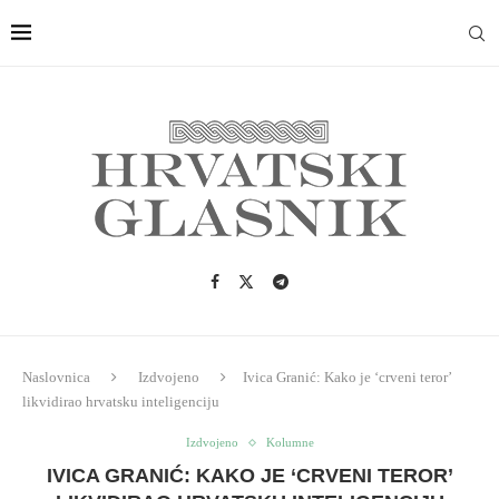
Naslovnica
Izdvojeno
Ivica Granić: Kako je ‘crveni teror’
likvidirao hrvatsku inteligenciju
Izdvojeno
Kolumne
IVICA GRANIĆ: KAKO JE ‘CRVENI TEROR’