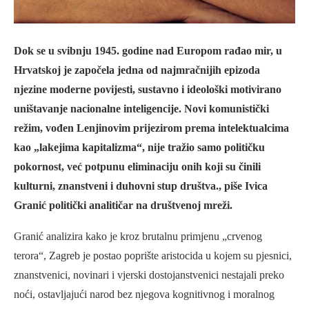
Dok se u svibnju 1945. godine nad Europom rađao mir, u
Hrvatskoj je započela jedna od najmračnijih epizoda
njezine moderne povijesti, sustavno i ideološki motivirano
uništavanje nacionalne inteligencije. Novi komunistički
režim, vođen Lenjinovim prijezirom prema intelektualcima
kao „lakejima kapitalizma“, nije tražio samo političku
pokornost, već potpunu eliminaciju onih koji su činili
kulturni, znanstveni i duhovni stup društva., piše Ivica
Granić politički analitičar na društvenoj mreži.
Granić analizira kako je kroz brutalnu primjenu „crvenog
terora“, Zagreb je postao poprište aristocida u kojem su pjesnici,
znanstvenici, novinari i vjerski dostojanstvenici nestajali preko
noći, ostavljajući narod bez njegova kognitivnog i moralnog