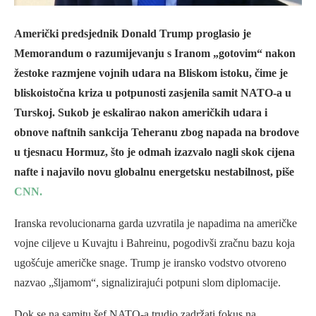
Američki predsjednik Donald Trump proglasio je
Memorandum o razumijevanju s Iranom „gotovim“ nakon
žestoke razmjene vojnih udara na Bliskom istoku, čime je
bliskoistočna kriza u potpunosti zasjenila samit NATO-a u
Turskoj. Sukob je eskalirao nakon američkih udara i
obnove naftnih sankcija Teheranu zbog napada na brodove
u tjesnacu Hormuz, što je odmah izazvalo nagli skok cijena
nafte i najavilo novu globalnu energetsku nestabilnost, piše
CNN.
Iranska revolucionarna garda uzvratila je napadima na američke
vojne ciljeve u Kuvajtu i Bahreinu, pogodivši zračnu bazu koja
ugošćuje američke snage. Trump je iransko vodstvo otvoreno
nazvao „šljamom“, signalizirajući potpuni slom diplomacije.
Dok se na samitu šef NATO-a trudio zadržati fokus na