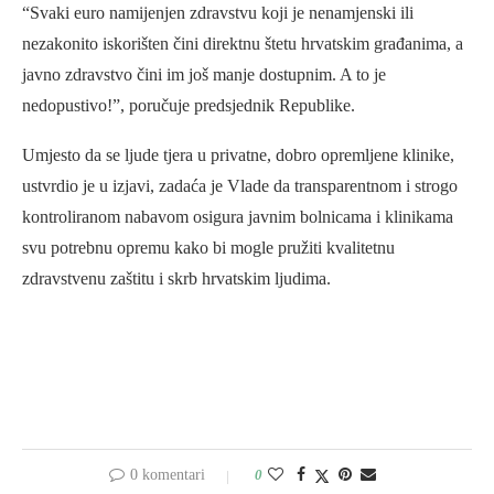
“Svaki euro namijenjen zdravstvu koji je nenamjenski ili
nezakonito iskorišten čini direktnu štetu hrvatskim građanima, a
javno zdravstvo čini im još manje dostupnim. A to je
nedopustivo!”, poručuje predsjednik Republike.
Umjesto da se ljude tjera u privatne, dobro opremljene klinike,
ustvrdio je u izjavi, zadaća je Vlade da transparentnom i strogo
kontroliranom nabavom osigura javnim bolnicama i klinikama
svu potrebnu opremu kako bi mogle pružiti kvalitetnu
zdravstvenu zaštitu i skrb hrvatskim ljudima.
0 komentari
0