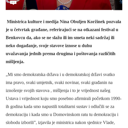
Ministrica kulture i medija Nina Obuljen Koržinek pozvala
je u četvrtak građane, referirajući se na otkazani festival u
Benkovcu da, ako se ne slažu ili im smeta neki sadržaj ili
neko događanje, svoje stavove iznose u duhu
uvažavanja jednih prema drugima i poštovanja različitih
mišljenja.
„Mi smo demokratska država i u demokratskoj državi svatko
ima pravo, svaki umjetnik, svaki novinar, svaki građanin na
iznošenje svojih stavova , mišljenja i to je vrijednost našeg
Ustava i vrijednost koju smo posebno afirmirali početkom 1990-
ih godina kada smo napustili totalitarni sustav i odlučili se za
demokraciju i kada smo u Domovinskom ratu tu demokraciju i
slobodu izborili”, izjavila je ministrica nakon sjednice Vlade,