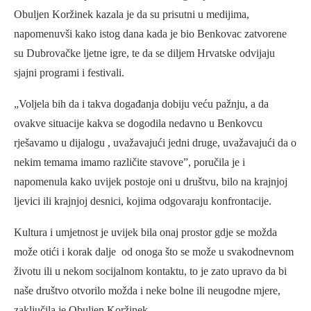
Obuljen Koržinek kazala je da su prisutni u medijima,
napomenuvši kako istog dana kada je bio Benkovac zatvorene
su Dubrovačke ljetne igre, te da se diljem Hrvatske odvijaju
sjajni programi i festivali.
„Voljela bih da i takva događanja dobiju veću pažnju, a da
ovakve situacije kakva se dogodila nedavno u Benkovcu
rješavamo u dijalogu , uvažavajući jedni druge, uvažavajući da o
nekim temama imamo različite stavove”, poručila je i
napomenula kako uvijek postoje oni u društvu, bilo na krajnjoj
ljevici ili krajnjoj desnici, kojima odgovaraju konfrontacije.
Kultura i umjetnost je uvijek bila onaj prostor gdje se možda
može otići i korak dalje od onoga što se može u svakodnevnom
životu ili u nekom socijalnom kontaktu, to je zato upravo da bi
naše društvo otvorilo možda i neke bolne ili neugodne mjere,
zaključila je Obuljen Koržinek.