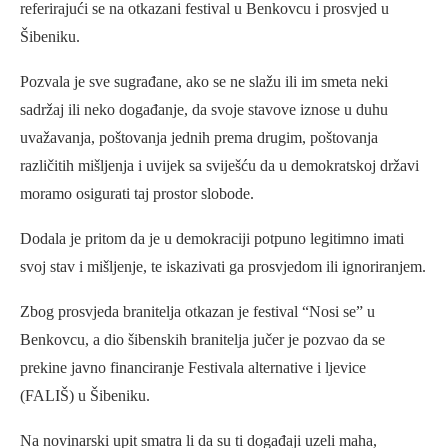
referirajući se na otkazani festival u Benkovcu i prosvjed u
Šibeniku.
Pozvala je sve sugrađane, ako se ne slažu ili im smeta neki
sadržaj ili neko događanje, da svoje stavove iznose u duhu
uvažavanja, poštovanja jednih prema drugim, poštovanja
različitih mišljenja i uvijek sa sviješću da u demokratskoj državi
moramo osigurati taj prostor slobode.
Dodala je pritom da je u demokraciji potpuno legitimno imati
svoj stav i mišljenje, te iskazivati ga prosvjedom ili ignoriranjem.
Zbog prosvjeda branitelja otkazan je festival “Nosi se” u
Benkovcu, a dio šibenskih branitelja jučer je pozvao da se
prekine javno financiranje Festivala alternative i ljevice
(FALIŠ) u Šibeniku.
Na novinarski upit smatra li da su ti događaji uzeli maha,