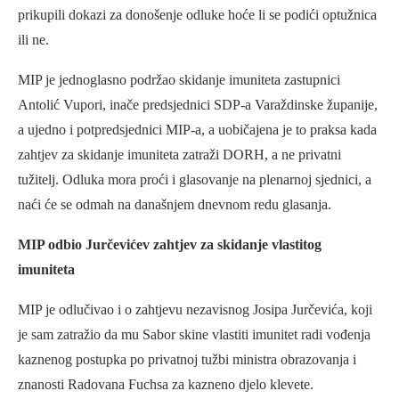
prikupili dokazi za donošenje odluke hoće li se podići optužnica
ili ne.
MIP je jednoglasno podržao skidanje imuniteta zastupnici
Antolić Vupori, inače predsjednici SDP-a Varaždinske županije,
a ujedno i potpredsjednici MIP-a, a uobičajena je to praksa kada
zahtjev za skidanje imuniteta zatraži DORH, a ne privatni
tužitelj. Odluka mora proći i glasovanje na plenarnoj sjednici, a
naći će se odmah na današnjem dnevnom redu glasanja.
MIP odbio Jurčevićev zahtjev za skidanje vlastitog
imuniteta
MIP je odlučivao i o zahtjevu nezavisnog Josipa Jurčevića, koji
je sam zatražio da mu Sabor skine vlastiti imunitet radi vođenja
kaznenog postupka po privatnoj tužbi ministra obrazovanja i
znanosti Radovana Fuchsa za kazneno djelo klevete.