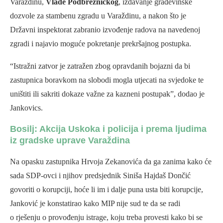
Varaždinu,
Vlade Podbrežničkog
, izdavanje građevinske
dozvole za stambenu zgradu u Varaždinu, a nakon što je
Državni inspektorat zabranio izvođenje radova na navedenoj
zgradi i najavio moguće pokretanje prekršajnog postupka.
“Istražni zatvor je zatražen zbog opravdanih bojazni da bi
zastupnica boravkom na slobodi mogla utjecati na svjedoke te
uništiti ili sakriti dokaze važne za kazneni postupak”, dodao je
Jankovics.
Bosilj: Akcija Uskoka i policija i prema ljudima
iz gradske uprave Varaždina
Na opasku zastupnika Hrvoja Zekanovića da ga zanima kako će
sada SDP-ovci i njihov predsjednik Siniša Hajdaš Dončić
govoriti o korupciji, hoće li im i dalje puna usta biti korupcije,
Janković je konstatirao kako MIP nije sud te da se radi
o rješenju o provođenju istrage, koju treba provesti kako bi se