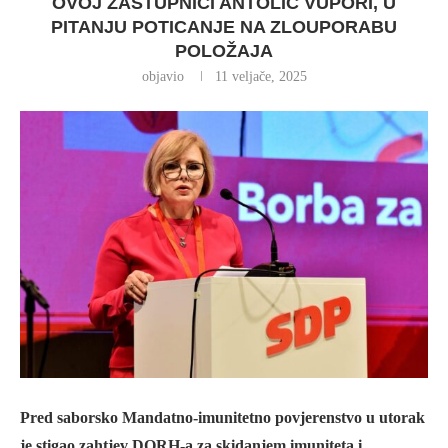
OVOJ ZASTUPNICI ANTOLIĆ VUPORI, U
PITANJU POTICANJE NA ZLOUPORABU
POLOŽAJA
objavio
11 veljače, 2025
Pred saborsko Mandatno-imunitetno povjerenstvo u utorak
je stigao zahtjev DORH-a za skidanjem imuniteta i