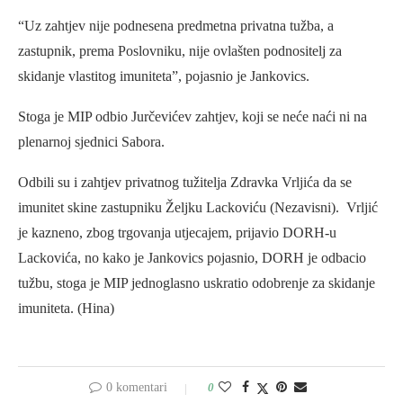
“Uz zahtjev nije podnesena predmetna privatna tužba, a
zastupnik, prema Poslovniku, nije ovlašten podnositelj za
skidanje vlastitog imuniteta”, pojasnio je Jankovics.
Stoga je MIP odbio Jurčevićev zahtjev, koji se neće naći ni na
plenarnoj sjednici Sabora.
Odbili su i zahtjev privatnog tužitelja Zdravka Vrljića da se
imunitet skine zastupniku Željku Lackoviću (Nezavisni). Vrljić
je kazneno, zbog trgovanja utjecajem, prijavio DORH-u
Lackovića, no kako je Jankovics pojasnio, DORH je odbacio
tužbu, stoga je MIP jednoglasno uskratio odobrenje za skidanje
imuniteta. (Hina)
0 komentari
0