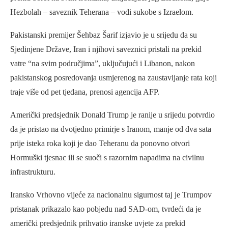
Hezbolah – saveznik Teherana – vodi sukobe s Izraelom.
Pakistanski premijer Šehbaz Šarif izjavio je u srijedu da su
Sjedinjene Države, Iran i njihovi saveznici pristali na prekid
vatre “na svim područjima”, uključujući i Libanon, nakon
pakistanskog posredovanja usmjerenog na zaustavljanje rata koji
traje više od pet tjedana, prenosi agencija AFP.
Američki predsjednik Donald Trump je ranije u srijedu potvrdio
da je pristao na dvotjedno primirje s Iranom, manje od dva sata
prije isteka roka koji je dao Teheranu da ponovno otvori
Hormuški tjesnac ili se suoči s razornim napadima na civilnu
infrastrukturu.
Iransko Vrhovno vijeće za nacionalnu sigurnost taj je Trumpov
pristanak prikazalo kao pobjedu nad SAD-om, tvrdeći da je
američki predsjednik prihvatio iranske uvjete za prekid