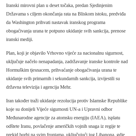
Iranski mirovni plan u deset točaka, predan Sjedinjenim
Državama s ciljem okončanja rata na Bliskom istoku, predviđa
da Washington prihvati nastavak iranskog programa
obogaćivanja urana te potpuno ukidanje svih sankcija, prenose
iranski mediji.
Plan, koji je objavilo Vrhovno vijeće za nacionalnu sigurnost,
uključuje načelo nenapadanja, zadržavanje iranske kontrole nad
Hormuškim tjesnacem, prihvaćanje obogaćivanja urana te
ukidanje svih primarnih i sekundarnih sankcija, izvijestili su
državna televizija i agencija Mehr.
Iran također traži ukidanje rezolucija protiv Islamske Republike
koje su donijeli Vijeće sigurnosti UN-a i Upravni odbor
Međunarodne agencije za atomsku energiju (IAEA), isplatu
odštete Iranu, povlačenje američkih vojnih snaga iz regije te
prekid borbi na svim frontama, uključujući jug Libanona, gdje