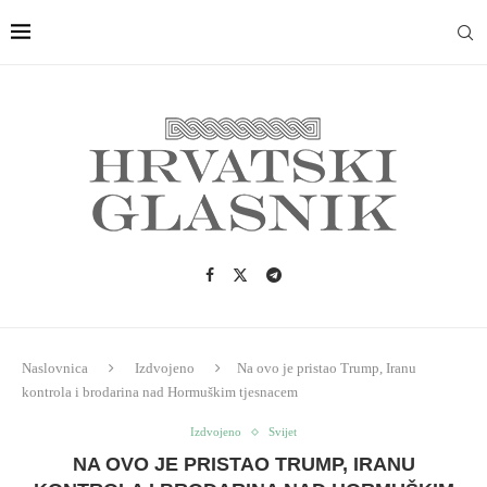
Naslovnica
Izdvojeno
Na ovo je pristao Trump, Iranu
kontrola i brodarina nad Hormuškim tjesnacem
Izdvojeno
Svijet
NA OVO JE PRISTAO TRUMP, IRANU