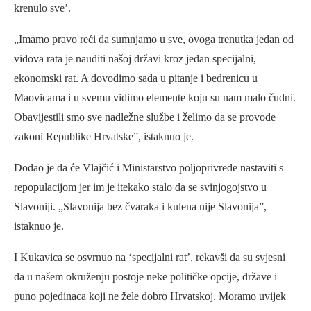
krenulo sve’.
„Imamo pravo reći da sumnjamo u sve, ovoga trenutka jedan od
vidova rata je nauditi našoj državi kroz jedan specijalni,
ekonomski rat. A dovodimo sada u pitanje i bedrenicu u
Maovicama i u svemu vidimo elemente koju su nam malo čudni.
Obavijestili smo sve nadležne službe i želimo da se provode
zakoni Republike Hrvatske”, istaknuo je.
Dodao je da će Vlajčić i Ministarstvo poljoprivrede nastaviti s
repopulacijom jer im je itekako stalo da se svinjogojstvo u
Slavoniji. „Slavonija bez čvaraka i kulena nije Slavonija”,
istaknuo je.
I Kukavica se osvrnuo na ‘specijalni rat’, rekavši da su svjesni
da u našem okruženju postoje neke političke opcije, države i
puno pojedinaca koji ne žele dobro Hrvatskoj. Moramo uvijek