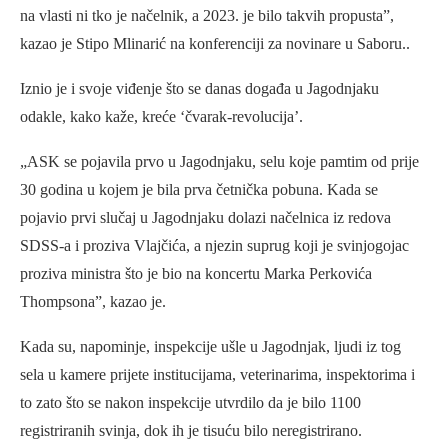
na vlasti ni tko je načelnik, a 2023. je bilo takvih propusta”,
kazao je Stipo Mlinarić na konferenciji za novinare u Saboru..
Iznio je i svoje viđenje što se danas događa u Jagodnjaku
odakle, kako kaže, kreće ‘čvarak-revolucija’.
„ASK se pojavila prvo u Jagodnjaku, selu koje pamtim od prije
30 godina u kojem je bila prva četnička pobuna. Kada se
pojavio prvi slučaj u Jagodnjaku dolazi načelnica iz redova
SDSS-a i proziva Vlajčića, a njezin suprug koji je svinjogojac
proziva ministra što je bio na koncertu Marka Perkovića
Thompsona”, kazao je.
Kada su, napominje, inspekcije ušle u Jagodnjak, ljudi iz tog
sela u kamere prijete institucijama, veterinarima, inspektorima i
to zato što se nakon inspekcije utvrdilo da je bilo 1100
registriranih svinja, dok ih je tisuću bilo neregistrirano.