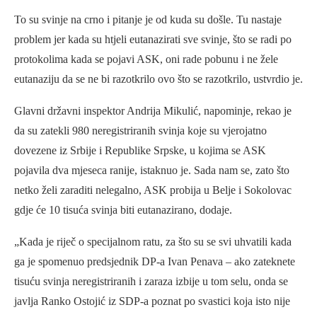
To su svinje na crno i pitanje je od kuda su došle. Tu nastaje
problem jer kada su htjeli eutanazirati sve svinje, što se radi po
protokolima kada se pojavi ASK, oni rade pobunu i ne žele
eutanaziju da se ne bi razotkrilo ovo što se razotkrilo, ustvrdio je.
Glavni državni inspektor Andrija Mikulić, napominje, rekao je
da su zatekli 980 neregistriranih svinja koje su vjerojatno
dovezene iz Srbije i Republike Srpske, u kojima se ASK
pojavila dva mjeseca ranije, istaknuo je. Sada nam se, zato što
netko želi zaraditi nelegalno, ASK probija u Belje i Sokolovac
gdje će 10 tisuća svinja biti eutanazirano, dodaje.
„Kada je riječ o specijalnom ratu, za što su se svi uhvatili kada
ga je spomenuo predsjednik DP-a Ivan Penava – ako zateknete
tisuću svinja neregistriranih i zaraza izbije u tom selu, onda se
javlja Ranko Ostojić iz SDP-a poznat po svastici koja isto nije