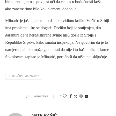
biti oprezni jer nas povijest uči da će nas u budućnosti koštati
ako zanemarimo bilo koji element, dodao je.
Mlinarić je još napomenuo da, ako vidimo koliko Vučić u Srbiji
ima problema i što se događa Dodiku koji je smijenjen, tko
garantira da te neregistrirane svinje nisu došle iz Srbije i
Republike Srpske, kako smatra inspekcija. Ne govorim da je to
namjerno, ali tko može garantirati da nije i to baš u blizini farme
Sokolovac, zapitao je Mlinarić, poručivši da ništa ne isključuje.
STIPO ĆIPE MLINARIĆ
0 komentari
0
ANTE RAŠIĆ