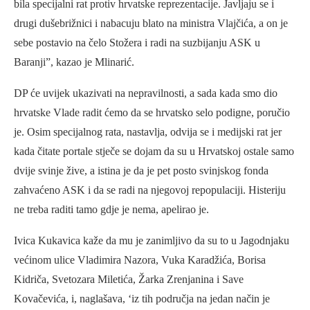
bila specijalni rat protiv hrvatske reprezentacije. Javljaju se i
drugi dušebrižnici i nabacuju blato na ministra Vlajčića, a on je
sebe postavio na čelo Stožera i radi na suzbijanju ASK u
Baranji”, kazao je Mlinarić.
DP će uvijek ukazivati na nepravilnosti, a sada kada smo dio
hrvatske Vlade radit ćemo da se hrvatsko selo podigne, poručio
je. Osim specijalnog rata, nastavlja, odvija se i medijski rat jer
kada čitate portale stječe se dojam da su u Hrvatskoj ostale samo
dvije svinje žive, a istina je da je pet posto svinjskog fonda
zahvaćeno ASK i da se radi na njegovoj repopulaciji. Histeriju
ne treba raditi tamo gdje je nema, apelirao je.
Ivica Kukavica kaže da mu je zanimljivo da su to u Jagodnjaku
većinom ulice Vladimira Nazora, Vuka Karadžića, Borisa
Kidriča, Svetozara Miletića, Žarka Zrenjanina i Save
Kovačevića, i, naglašava, ‘iz tih područja na jedan način je