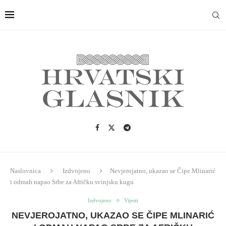
Naslovnica
Izdvojeno
Nevjerojatno, ukazao se Čipe Mlinarić
i odmah napao Srbe za Afričku svinjsku kugu
Izdvojeno
Vijesti
NEVJEROJATNO, UKAZAO SE ČIPE MLINARIĆ