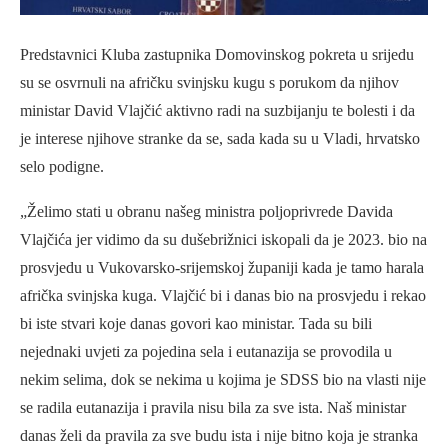
Predstavnici Kluba zastupnika Domovinskog pokreta u srijedu
su se osvrnuli na afričku svinjsku kugu s porukom da njihov
ministar David Vlajčić aktivno radi na suzbijanju te bolesti i da
je interese njihove stranke da se, sada kada su u Vladi, hrvatsko
selo podigne.
„Želimo stati u obranu našeg ministra poljoprivrede Davida
Vlajčića jer vidimo da su dušebrižnici iskopali da je 2023. bio na
prosvjedu u Vukovarsko-srijemskoj županiji kada je tamo harala
afrička svinjska kuga. Vlajčić bi i danas bio na prosvjedu i rekao
bi iste stvari koje danas govori kao ministar. Tada su bili
nejednaki uvjeti za pojedina sela i eutanazija se provodila u
nekim selima, dok se nekima u kojima je SDSS bio na vlasti nije
se radila eutanazija i pravila nisu bila za sve ista. Naš ministar
danas želi da pravila za sve budu ista i nije bitno koja je stranka