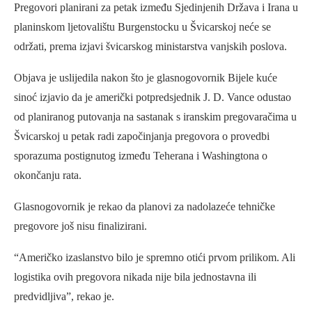
Pregovori planirani za petak između Sjedinjenih Država i Irana u
planinskom ljetovalištu Burgenstocku u Švicarskoj neće se
održati, prema izjavi švicarskog ministarstva vanjskih poslova.
Objava je uslijedila nakon što je glasnogovornik Bijele kuće
sinoć izjavio da je američki potpredsjednik J. D. Vance odustao
od planiranog putovanja na sastanak s iranskim pregovaračima u
Švicarskoj u petak radi započinjanja pregovora o provedbi
sporazuma postignutog između Teherana i Washingtona o
okončanju rata.
Glasnogovornik je rekao da planovi za nadolazeće tehničke
pregovore još nisu finalizirani.
“Američko izaslanstvo bilo je spremno otići prvom prilikom. Ali
logistika ovih pregovora nikada nije bila jednostavna ili
predvidljiva”, rekao je.