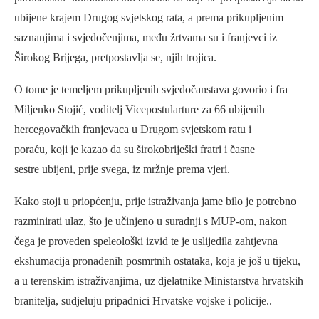
ubijene krajem Drugog svjetskog rata, a prema prikupljenim
saznanjima i svjedočenjima, među žrtvama su i franjevci iz
Širokog Brijega, pretpostavlja se, njih trojica.
O tome je temeljem prikupljenih svjedočanstava govorio i fra
Miljenko Stojić, voditelj Vicepostularture za 66 ubijenih
hercegovačkih franjevaca u Drugom svjetskom ratu i
poraću, koji je kazao da su širokobriješki fratri i časne
sestre ubijeni, prije svega, iz mržnje prema vjeri.
Kako stoji u priopćenju, prije istraživanja jame bilo je potrebno
razminirati ulaz, što je učinjeno u suradnji s MUP-om, nakon
čega je proveden speleološki izvid te je uslijedila zahtjevna
ekshumacija pronađenih posmrtnih ostataka, koja je još u tijeku,
a u terenskim istraživanjima, uz djelatnike Ministarstva hrvatskih
branitelja, sudjeluju pripadnici Hrvatske vojske i policije..