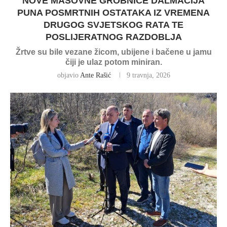
NOVE MASOVNE GROBNICE DALMACIJA
PUNA POSMRTNIH OSTATAKA IZ VREMENA
DRUGOG SVJETSKOG RATA TE
POSLIJERATNOG RAZDOBLJA
Žrtve su bile vezane žicom, ubijene i bačene u jamu
čiji je ulaz potom miniran.
objavio
Ante Rašić
9 travnja, 2026