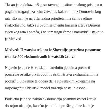
“Jasan je to dokaz našeg sustavnog i institucionalnog pristupa u
pogledu traganja za svim žrtvama, kako onim iz Domovinskog
rata, što nam je najviša razina prioriteta i na čemu radimo
svakodnevno, tako i u ovom segmentu traženja žrtava Drugog
svjetskog rata i poraća, i na tom tragu ćemo i nastaviti“, istaknuo
je Medved.
Medved: Hrvatska uskoro iz Slovenije preuzima posmrtne
ostatke 500 ekshumiranih hrvatskih žrtava
Najavio je da će Hrvatska u narednim tjednima preuzeti
posmrtne ostatke prvih 500 hrvatskih žrtava ekshumiranih na
području Slovenije te dodao da je slovenskim kolegama na
raspolaganju i hrvatski model traženja nestalih osoba.
Podsjetio je da se nakon ekshumacija posmrtni ostaci žrtava
dostojno ukapaju, kao što je to bilo i prošle godine kada je