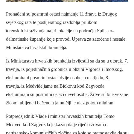
Pronađeni su posmrtni ostaci najmanje 11 žrtava iz Drugog
svjetskog rata te poslijeratnog razdoblja prilikom
terenskih istraživanja na tri lokacije na području Splitsko-
dalmatinske županije koje provodi Uprava za zatočene i nestale
Ministarstva hrvatskih branitelja.
Iz Ministarstva hrvatskih branitelja izvijestili su da su u utorak, 7.
travnja, iz pojedinačnih grobnica u blizini Vrgorca i Imotskog,
ekshumirani posmrtni ostaci dvije osobe, a u srijedu, 8.
travnja, iz Medviđe jame na Biokovu kod Zagvozda
ekshumirani su posmrtni ostaci devet osoba. Žrtve su bile vezane
žicom, ubijene i bačene u jamu čiji je ulaz potom miniran.
Potpredsjednik Vlade i ministar hrvatskih branitelja Tomo
Medved kod Zagvozda je kazao da je riječ o žrtvama
partizansko- komunističkih zločina za koje se pretpostavlja da su