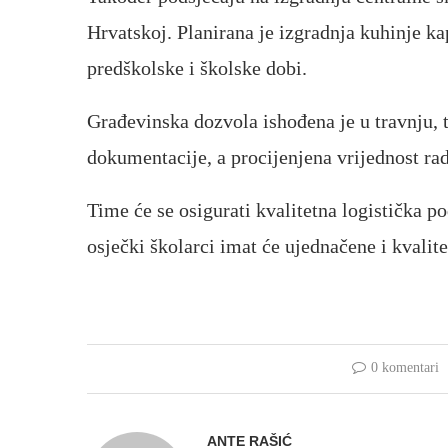
Hrvatskoj. Planirana je izgradnja kuhinje k
predškolske i školske dobi.
Građevinska dozvola ishođena je u travnju, t
dokumentacije, a procijenjena vrijednost ra
Time će se osigurati kvalitetna logistička 
osječki školarci imat će ujednačene i kvali
0 komentari
ANTE RAŠIĆ