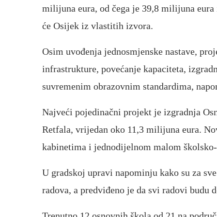
milijuna eura, od čega je 39,8 milijuna eura
će Osijek iz vlastitih izvora.
Osim uvođenja jednosmjenske nastave, proje
infrastrukture, povećanje kapaciteta, izgrad
suvremenim obrazovnim standardima, napom
Najveći pojedinačni projekt je izgradnja Os
Retfala, vrijedan oko 11,3 milijuna eura. N
kabinetima i jednodijelnom malom školsko
U gradskoj upravi napominju kako su za sve 
radova, a predviđeno je da svi radovi budu d
Trenutno 12 osnovnih škola od 21 na podru