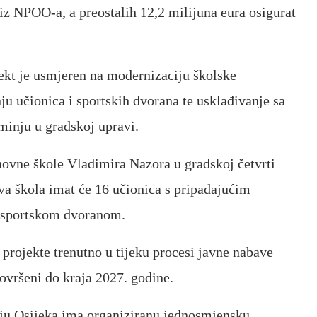
 iz NPOO-a, a preostalih 12,2 milijuna eura osigurat
kt je usmjeren na modernizaciju školske
nju učionica i sportskih dvorana te usklađivanje sa
inju u gradskoj upravi.
novne škole Vladimira Nazora u gradskoj četvrti
ova škola imat će 16 učionica s pripadajućim
-sportskom dvoranom.
projekte trenutno u tijeku procesi javne nabave
ovršeni do kraja 2027. godine.
čju Osijeka ima organiziranu jednosmjensku