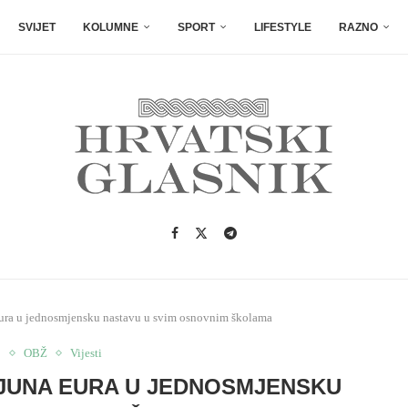
SVIJET
KOLUMNE
SPORT
LIFESTYLE
RAZNO
 eura u jednosmjensku nastavu u svim osnovnim školama
o
OBŽ
Vijesti
LIJUNA EURA U JEDNOSMJENSKU