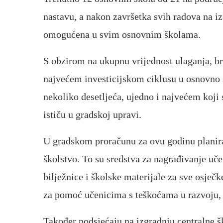
nastavu, a nakon završetka svih radova na iz
omogućena u svim osnovnim školama.
S obzirom na ukupnu vrijednost ulaganja, bro
najvećem investicijskom ciklusu u osnovno 
nekoliko desetljeća, ujedno i najvećem koj
ističu u gradskoj upravi.
U gradskom proračunu za ovu godinu planiran
školstvo. To su sredstva za nagrađivanje uče
bilježnice i školske materijale za sve osje
za pomoć učenicima s teškoćama u razvoju,
Također podsjećaju na izgradnju centralne šk