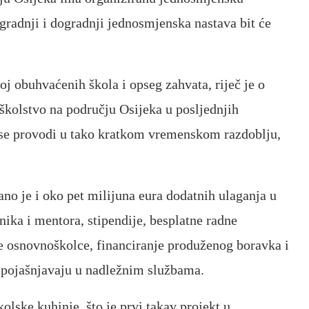
gradnji i dogradnji jednosmjenska nastava bit će
j obuhvaćenih škola i opseg zahvata, riječ je o
školstvo na području Osijeka u posljednjih
i se provodi u tako kratkom vremenskom razdoblju,
o je i oko pet milijuna eura dodatnih ulaganja u
nika i mentora, stipendije, besplatne radne
čke osnovnoškolce, financiranje produženog boravka i
 pojašnjavaju u nadležnim službama.
olske kuhinje, što je prvi takav projekt u