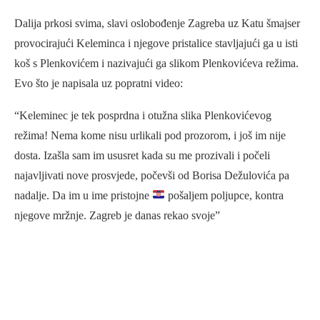
Dalija prkosi svima, slavi oslobođenje Zagreba uz Katu šmajser
provocirajući Keleminca i njegove pristalice stavljajući ga u isti
koš s Plenkovićem i nazivajući ga slikom Plenkovićeva režima.
Evo što je napisala uz popratni video:
“Keleminec je tek posprdna i otužna slika Plenkovićevog
režima! Nema kome nisu urlikali pod prozorom, i još im nije
dosta. Izašla sam im ususret kada su me prozivali i počeli
najavljivati nove prosvjede, počevši od Borisa Dežulovića pa
nadalje. Da im u ime pristojne
pošaljem poljupce, kontra
njegove mržnje. Zagreb je danas rekao svoje”