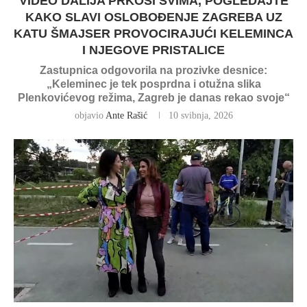
VIDEO DALIJA PRKOSI SVIMA, POGLEDAJTE
KAKO SLAVI OSLOBOĐENJE ZAGREBA UZ
KATU ŠMAJSER PROVOCIRAJUĆI KELEMINCA
I NJEGOVE PRISTALICE
Zastupnica odgovorila na prozivke desnice:
„Keleminec je tek posprdna i otužna slika
Plenkovićevog režima, Zagreb je danas rekao svoje“
objavio
Ante Rašić
10 svibnja, 2026