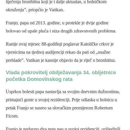
liječenja bronhitisa koji je i dalje aktualan, u bolničkom
okruženju”, priopćio je Vatikan.
Franjo, papa od 2013. godine, u protekle je dvije godine
bolovao od upale pluća i niza drugih zdravstvenih problema.
Ranije ovaj mjesec 88-godišnji poglavar Katoličke crkve je
vjernicima na tjednoj audijenciji rekao da pati od „snažne
prehlade”. Vatikan je kasnije objavio da je riječ o bronhitisu.
Vlada pokrovitelj obilježavanja 34. obljetnice
početka Domovinskog rata
Usprkos bolesti papa nastavlja sa svojim dnevnim dužnostima,
primajući goste u svojoj rezidenciji. Prije odlaska u bolnicu u
petak Franjo se susreo sa slovačkim premijerom Robertom
Ficom.
Franjo je nedavno dva puta pao u svojoj rezidenciji, ozlijedivši