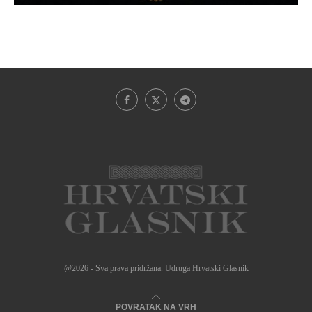
@2026 - Sva prava pridržana. Udruga Hrvatski Glasnik
POVRATAK NA VRH