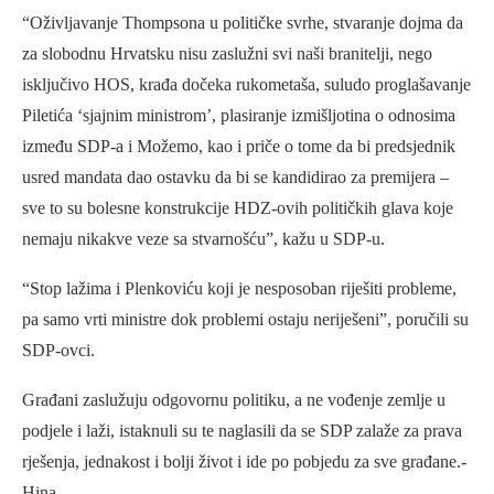
“Oživljavanje Thompsona u političke svrhe, stvaranje dojma da
za slobodnu Hrvatsku nisu zaslužni svi naši branitelji, nego
isključivo HOS, krađa dočeka rukometaša, suludo proglašavanje
Piletića ‘sjajnim ministrom’, plasiranje izmišljotina o odnosima
između SDP-a i Možemo, kao i priče o tome da bi predsjednik
usred mandata dao ostavku da bi se kandidirao za premijera –
sve to su bolesne konstrukcije HDZ-ovih političkih glava koje
nemaju nikakve veze sa stvarnošću”, kažu u SDP-u.
“Stop lažima i Plenkoviću koji je nesposoban riješiti probleme,
pa samo vrti ministre dok problemi ostaju neriješeni”, poručili su
SDP-ovci.
Građani zaslužuju odgovornu politiku, a ne vođenje zemlje u
podjele i laži, istaknuli su te naglasili da se SDP zalaže za prava
rješenja, jednakost i bolji život i ide po pobjedu za sve građane.-
Hina