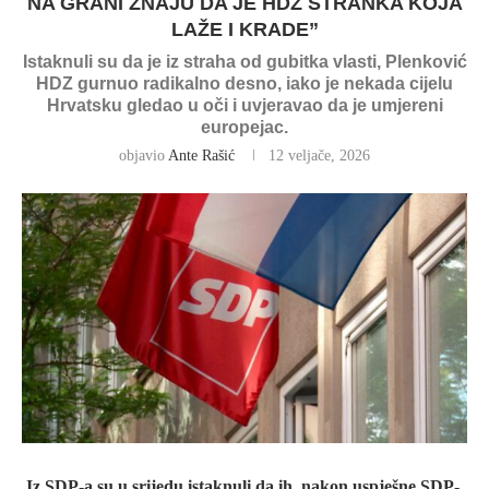
NA GRANI ZNAJU DA JE HDZ STRANKA KOJA
LAŽE I KRADE”
Istaknuli su da je iz straha od gubitka vlasti, Plenković
HDZ gurnuo radikalno desno, iako je nekada cijelu
Hrvatsku gledao u oči i uvjeravao da je umjereni
europejac.
objavio
Ante Rašić
12 veljače, 2026
Iz SDP-a su u srijedu istaknuli da ih, nakon uspješne SDP-