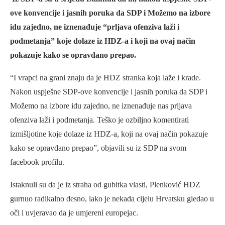
ove konvencije i jasnih poruka da SDP i Možemo na izbore
idu zajedno, ne iznenađuje “prljava ofenziva laži i
podmetanja” koje dolaze iz HDZ-a i koji na ovaj način
pokazuje kako se opravdano prepao.
“I vrapci na grani znaju da je HDZ stranka koja laže i krade.
Nakon uspješne SDP-ove konvencije i jasnih poruka da SDP i
Možemo na izbore idu zajedno, ne iznenađuje nas prljava
ofenziva laži i podmetanja. Teško je ozbiljno komentirati
izmišljotine koje dolaze iz HDZ-a, koji na ovaj način pokazuje
kako se opravdano prepao”, objavili su iz SDP na svom
facebook profilu.
Istaknuli su da je iz straha od gubitka vlasti, Plenković HDZ
gurnuo radikalno desno, iako je nekada cijelu Hrvatsku gledao u
oči i uvjeravao da je umjereni europejac.