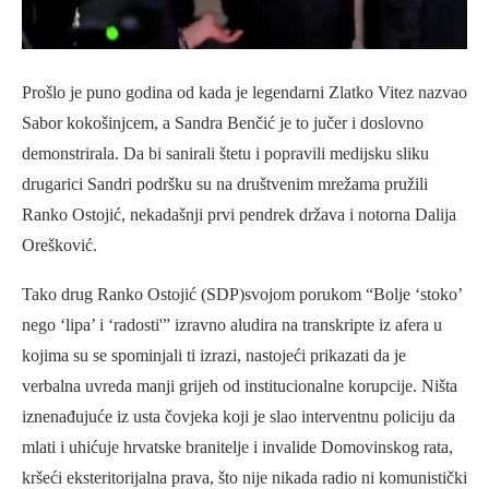
Prošlo je puno godina od kada je legendarni Zlatko Vitez nazvao
Sabor kokošinjcem, a Sandra Benčić je to jučer i doslovno
demonstrirala. Da bi sanirali štetu i popravili medijsku sliku
drugarici Sandri podršku su na društvenim mrežama pružili
Ranko Ostojić, nekadašnji prvi pendrek država i notorna Dalija
Orešković.
Tako drug Ranko Ostojić (SDP)svojom porukom “Bolje ‘stoko’
nego ‘lipa’ i ‘radosti'” izravno aludira na transkripte iz afera u
kojima su se spominjali ti izrazi, nastojeći prikazati da je
verbalna uvreda manji grijeh od institucionalne korupcije. Ništa
iznenađujuće iz usta čovjeka koji je slao interventnu policiju da
mlati i uhićuje hrvatske branitelje i invalide Domovinskog rata,
kršeći eksteritorijalna prava, što nije nikada radio ni komunistički