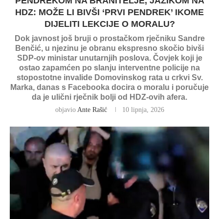
PENDREKOM NA BRANITELJE, JAZIKOM NA
HDZ: MOŽE LI BIVŠI ‘PRVI PENDREK’ IKOME
DIJELITI LEKCIJE O MORALU?
Dok javnost još bruji o prostačkom rječniku Sandre
Benčić, u njezinu je obranu ekspresno skočio bivši
SDP-ov ministar unutarnjih poslova. Čovjek koji je
ostao zapamćen po slanju interventne policije na
stopostotne invalide Domovinskog rata u crkvi Sv.
Marka, danas s Facebooka docira o moralu i poručuje
da je ulični rječnik bolji od HDZ-ovih afera.
objavio
Ante Rašić
10 lipnja, 2026