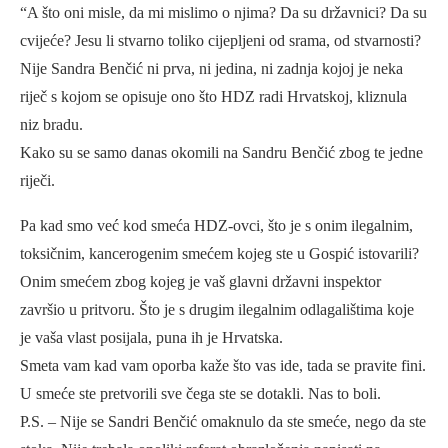
“A što oni misle, da mi mislimo o njima? Da su državnici? Da su
cvijeće? Jesu li stvarno toliko cijepljeni od srama, od stvarnosti?
Nije Sandra Benčić ni prva, ni jedina, ni zadnja kojoj je neka
riječ s kojom se opisuje ono što HDZ radi Hrvatskoj, kliznula
niz bradu.
Kako su se samo danas okomili na Sandru Benčić zbog te jedne
riječi.
Pa kad smo već kod smeća HDZ-ovci, što je s onim ilegalnim,
toksičnim, kancerogenim smećem kojeg ste u Gospić istovarili?
Onim smećem zbog kojeg je vaš glavni državni inspektor
završio u pritvoru. Što je s drugim ilegalnim odlagalištima koje
je vaša vlast posijala, puna ih je Hrvatska.
Smeta vam kad vam oporba kaže što vas ide, tada se pravite fini.
U smeće ste pretvorili sve čega ste se dotakli. Nas to boli.
P.S. – Nije se Sandri Benčić omaknulo da ste smeće, nego da ste