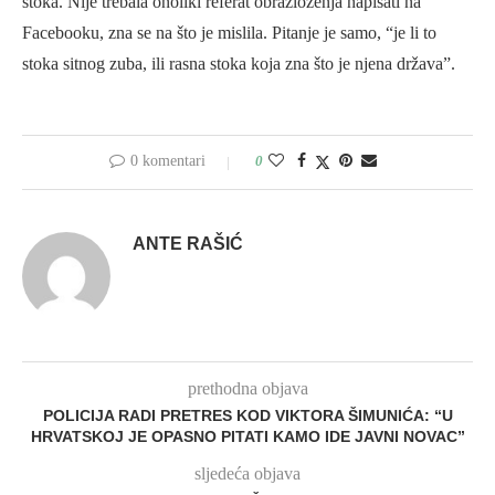
stoka. Nije trebala onoliki referat obrazloženja napisati na
Facebooku, zna se na što je mislila. Pitanje je samo, “je li to
stoka sitnog zuba, ili rasna stoka koja zna što je njena država”.
0 komentari
0
ANTE RAŠIĆ
prethodna objava
POLICIJA RADI PRETRES KOD VIKTORA ŠIMUNIĆA: “U
HRVATSKOJ JE OPASNO PITATI KAMO IDE JAVNI NOVAC”
sljedeća objava