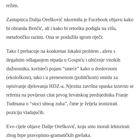
režim.
Zastupnica Dalija Orešković iskoristila je Facebook objavu kako
bi obranila Benčić, ali i kako bi retoriku podigla na višu,
metaforičku razinu. Ona se poslužila igrom riječi:
Tako f prebacuje na konkretan lokalni problem , aferu s
ilegalnim odlaganjem otpada u Gospiću i uhićenje visokih
dužnosnika, koristeći pojam “smeće” kako u doslovnom
(ekološkom), tako i u prenesenom (političkom) smislu za
opisivanje djelovanja HDZ-a. Njezina završna opaska izravno se
referira na povijesni citat prvog hrvatskog predsjednika Franje
Tuđmana o “stoci sitnog zuba”, čime je željela ironizirati
poziciju vladajućih.
Evo cijele objave Dalije Orešković, koju smo morali lektorirati
zbog hrpe pravopisno-gramatičkih grešaka.