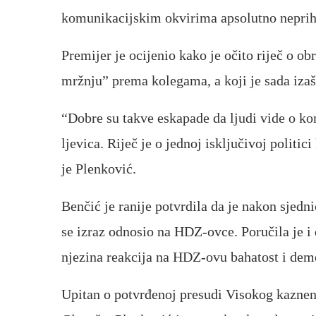
komunikacijskim okvirima apsolutno neprihva
Premijer je ocijenio kako je očito riječ o ob
mržnju” prema kolegama, a koji je sada izaš
“Dobre su takve eskapade da ljudi vide o kom
ljevica. Riječ je o jednoj isključivoj politic
je Plenković.
Benčić je ranije potvrdila da je nakon sjedn
se izraz odnosio na HDZ-ovce. Poručila je i d
njezina reakcija na HDZ-ovu bahatost i demo
Upitan o potvrđenoj presudi Visokog kazne