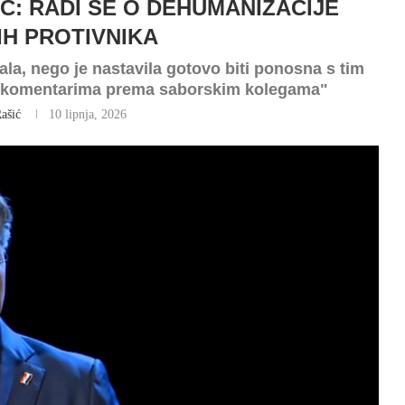
Ć: RADI SE O DEHUMANIZACIJE
IH PROTIVNIKA
ala, nego je nastavila gotovo biti ponosna s tim
vim komentarima prema saborskim kolegama"
ašić
10 lipnja, 2026