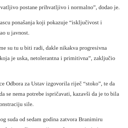
tljivo postane prihvatljivo i normalno”, dodao je.
rascu ponašanja koji pokazuje “isključivost i
ao u javnost.
e su tu u biti radi, dakle nikakva progresivna
i koja je uska, netolerantna i primitivna”, zaključio
ice Odbora za Ustav izgovorila riječ “stoko”, te da
a se nema potrebe ispričavati, kazavši da je to bila
nstraciju sile.
nog suda od sedam godina zatvora Branimiru