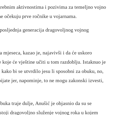
otrebnim aktivnostima i pozivima za temeljno vojno
ine očekuju prve ročnike u vojarnama.
i posljednja generacija dragovoljnog vojnog
 mjeseca, kazao je, najavivši i da će uskoro
e koje će vještine učiti u tom razdoblju. Istaknuo je
 kako bi se utvrdilo jesu li sposobni za obuku, no,
pijate jer, napominje, to ne mogu zakonski izvesti,
buka traje dulje, Anušić je objasnio da su se
ostoji dragovoljno služenje vojnog roka u kojem