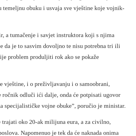
 temeljnu obuku i usvaja sve vještine koje vojnik-
, a tumačenje i savjet instruktora koji s njima
 da je to sasvim dovoljno te nisu potrebna tri ili
 nije problem produljiti rok ako se pokaže
 vještine, i o preživljavanju i o samoobrani,
e ročnik odluči ići dalje, onda će potpisati ugovor
a specijalističke vojne obuke”, poručio je ministar.
trajati oko 20-ak milijuna eura, a za civilno,
h poslova. Napomenuo je tek da će naknada onima