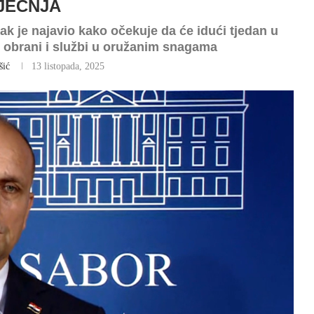
JEČNJA
ak je najavio kako očekuje da će idući tjedan u
o obrani i službi u oružanim snagama
šić
13 listopada, 2025