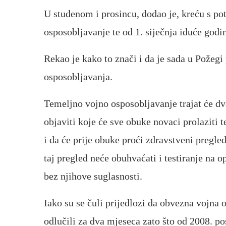
U studenom i prosincu, dodao je, kreću s p
osposobljavanje te od 1. siječnja iduće god
Rekao je kako to znači i da je sada u Požeg
osposobljavanja.
Temeljno vojno osposobljavanje trajat će dva
objaviti koje će sve obuke novaci prolaziti t
i da će prije obuke proći zdravstveni pregled
taj pregled neće obuhvaćati i testiranje na o
bez njihove suglasnosti.
Iako su se čuli prijedlozi da obvezna vojna o
odlučili za dva mjeseca zato što od 2008. p