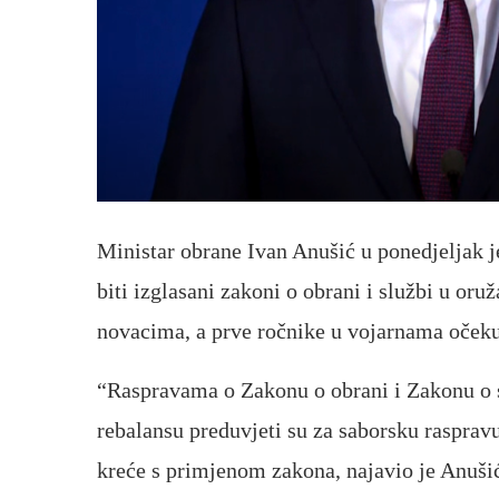
Ministar obrane Ivan Anušić u ponedjeljak j
biti izglasani zakoni o obrani i službi u o
novacima, a prve ročnike u vojarnama očekuj
“Raspravama o Zakonu o obrani i Zakonu o 
rebalansu preduvjeti su za saborsku raspravu
kreće s primjenom zakona, najavio je Anuši