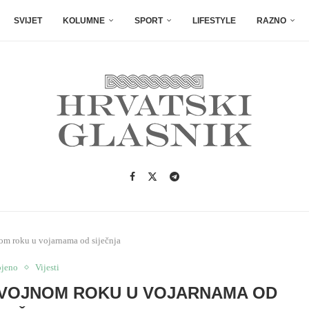
SVIJET
KOLUMNE
SPORT
LIFESTYLE
RAZNO
om roku u vojarnama od siječnja
ojeno
Vijesti
 VOJNOM ROKU U VOJARNAMA OD