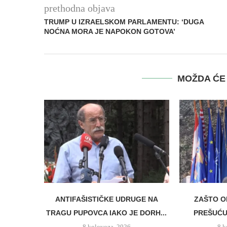
prethodna objava
TRUMP U IZRAELSKOM PARLAMENTU: ‘DUGA
NOĆNA MORA JE NAPOKON GOTOVA’
MOŽDA ĆE 
ANTIFAŠISTIČKE UDRUGE NA
ZAŠTO O
TRAGU PUPOVCA IAKO JE DORH...
PREŠUĆUJ
8 kolovoza, 2026
8 k