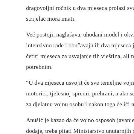
dragovoljni ročnik u dva mjeseca prolazi svu
strijelac mora imati.
Već postoji, naglašava, uhodani model i okvir
intenzivno rade i obučavaju ih dva mjeseca je
četiri mjeseca za usvajanje tih vještina, ali
potrebnim.
“U dva mjeseca usvojit će sve temeljne vojne
motorici, tjelesnoj spremi, prehrani, a ako s
za djelatnu vojnu osobu i nakon toga će ići n
Anušić je kazao da će vojno osposobljavanje 
dodaje, treba pitati Ministarstvo unutarnji