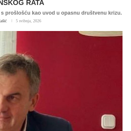
NSKOG RATA
e s prošlošću kao uvod u opasnu društvenu krizu.
ašić
5 svibnja, 2026