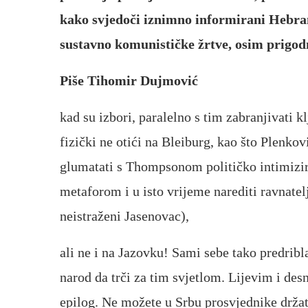
kako svjedoči iznimno informirani Hebran
sustavno komunističke žrtve, osim prigod
Piše Tihomir Dujmović
kad su izbori, paralelno s tim zabranjivati k
fizički ne otići na Bleiburg, kao što Plenkov
glumatati s Thompsonom političko intimizi
metaforom i u isto vrijeme narediti ravnatel
neistraženi Jasenovac),
ali ne i na Jazovku! Sami sebe tako predribla
narod da trči za tim svjetlom. Lijevim i desn
epilog. Ne možete u Srbu prosvjednike držat