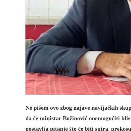
Ne pišem ovo zbog najave navijačkih skup
da će ministar Božinović onemogućiti blisk
postavlja pitanje što će biti sutra, preko