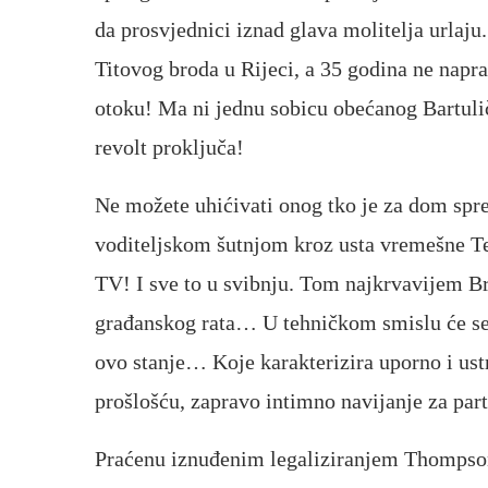
da prosvjednici iznad glava molitelja urlaju
Titovog broda u Rijeci, a 35 godina ne napr
otoku! Ma ni jednu sobicu obećanog Bartul
revolt proključa!
Ne možete uhićivati onog tko je za dom sprem
voditeljskom šutnjom kroz usta vremešne Ter
TV! I sve to u svibnju. Tom najkrvavijem B
građanskog rata… U tehničkom smislu će se p
ovo stanje… Koje karakterizira uporno i ust
prošlošću, zapravo intimno navijanje za par
Praćenu iznuđenim legaliziranjem Thompson