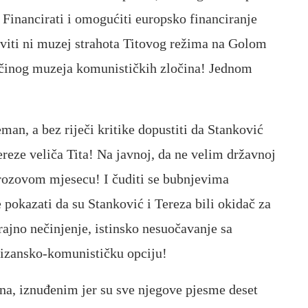
. Financirati i omogućiti europsko financiranje
aviti ni muzej strahota Titovog režima na Golom
ičinog muzeja komunističkih zločina! Jednom
an, a bez riječi kritike dopustiti da Stanković
eze veliča Tita! Na javnoj, da ne velim državnoj
rozovom mjesecu! I čuditi se bubnjevima
okazati da su Stanković i Tereza bili okidač za
rajno nečinjenje, istinsko nesuočavanje sa
tizansko-komunističku opciju!
a, iznuđenim jer su sve njegove pjesme deset