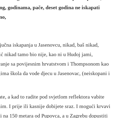
g, godinama, pače, deset godina ne iskapati
no,
ljučna iskapanja u Jasenovcu, nikad, baš nikad,
ić nikad tamo bio nije, kao ni u Hudoj jami,
ranje sa povijesnim hrvatstvom i Thompsonom kao
jima škola da vode djecu u Jasenovac, (neiskopani i
te, a kad to radite pod svjetlom reflektora vabite
im. I prije ili kasnije dobijete sraz. I mogući krvavi
i na 150 metara od Pupovca, a u Zagrebu dopustiti