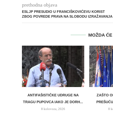
prethodna objava
ESLJP PRESUDIO U FRANCIŠKOVIĆEVU KORIST
ZBOG POVREDE PRAVA NA SLOBODU IZRAŽAVANJA
MOŽDA ĆE 
ANTIFAŠISTIČKE UDRUGE NA
ZAŠTO O
TRAGU PUPOVCA IAKO JE DORH...
PREŠUĆUJ
8 kolovoza, 2026
8 k