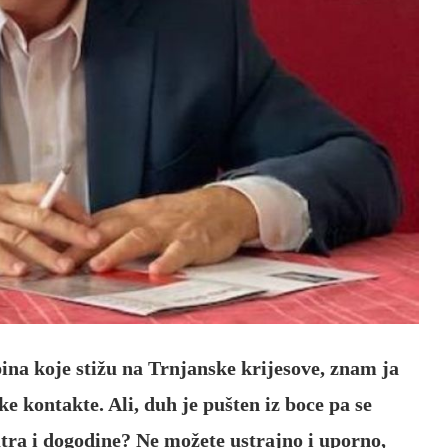
ina koje stižu na Trnjanske krijesove, znam ja
e kontakte. Ali, duh je pušten iz boce pa se
sutra i dogodine? Ne možete ustrajno i uporno,