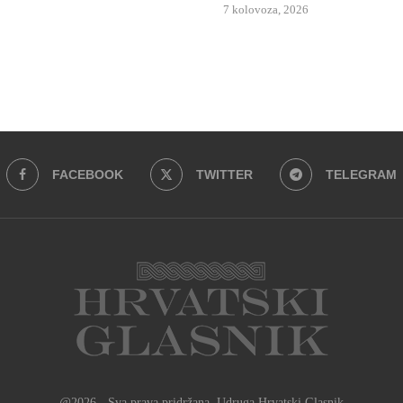
7 kolovoza, 2026
FACEBOOK
TWITTER
TELEGRAM
@2026 - Sva prava pridržana. Udruga Hrvatski Glasnik