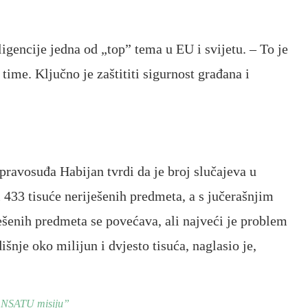
ligencije jedna od „top” tema u EU i svijetu. – To je
 time. Ključno je zaštititi sigurnost građana i
ravosuđa Habijan tvrdi da je broj slučajeva u
433 tisuće neriješenih predmeta, a s jučerašnjim
ješenih predmeta se povećava, ali najveći je problem
šnje oko milijun i dvjesto tisuća, naglasio je,
i NSATU misiju”