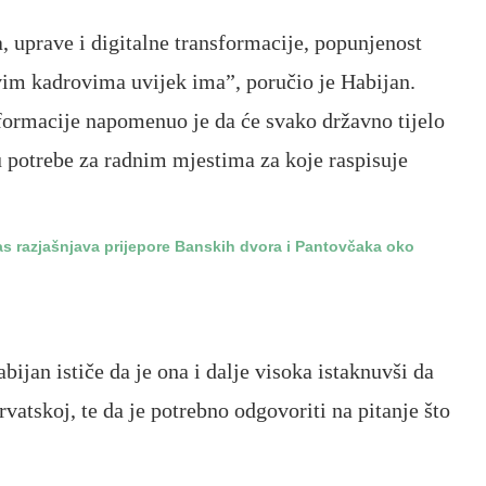
, uprave i digitalne transformacije, popunjenost
vim kadrovima uvijek ima”, poručio je Habijan.
sformacije napomenuo je da će svako državno tijelo
u potrebe za radnim mjestima za koje raspisuje
as razjašnjava prijepore Banskih dvora i Pantovčaka oko
bijan ističe da je ona i dalje visoka istaknuvši da
rvatskoj, te da je potrebno odgovoriti na pitanje što