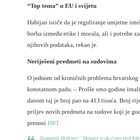
“Top tema” u EU i svijetu
Habijan ističe da je reguliranje umjetne inte
borba između etike i morala, ali i potrebe za
njihovih podataka, rekao je.
Neriješeni predmeti na sudovima
O jednom od kroničnih problema hrvatskog p
konstatnom padu. – Prošle smo godine imali 
danom taj je broj pao na 413 tisuća. Broj ri
priljev novih predmeta na sudove koji je godi
prenosi
HRT.
Zastupnik Možemo: “Moguće je da ćemo podržat