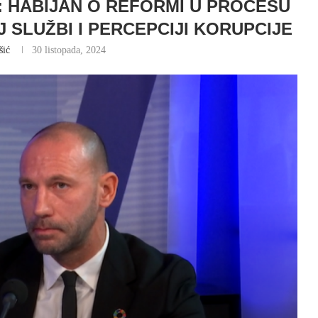
 HABIJAN O REFORMI U PROCESU
 SLUŽBI I PERCEPCIJI KORUPCIJE
šić
30 listopada, 2024