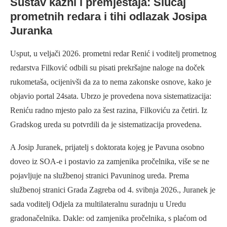
Sustav kazni i premještaja: Slučaj
prometnih redara i tihi odlazak Josipa
Juranka
Usput, u veljači 2026. prometni redar Renić i voditelj prometnog
redarstva Filković odbili su pisati prekršajne naloge na doček
rukometaša, ocijenivši da za to nema zakonske osnove, kako je
objavio portal 24sata. Ubrzo je provedena nova sistematizacija:
Reniću radno mjesto palo za šest razina, Filkoviću za četiri. Iz
Gradskog ureda su potvrdili da je sistematizacija provedena.
A Josip Juranek, prijatelj s doktorata kojeg je Pavuna osobno
doveo iz SOA-e i postavio za zamjenika pročelnika, više se ne
pojavljuje na službenoj stranici Pavuninog ureda. Prema
službenoj stranici Grada Zagreba od 4. svibnja 2026., Juranek je
sada voditelj Odjela za multilateralnu suradnju u Uredu
gradonačelnika. Dakle: od zamjenika pročelnika, s plaćom od