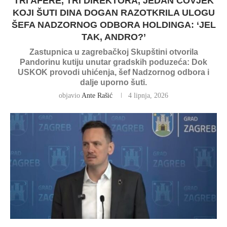
TRI AFERE, TRI DIREKTORA, JEDAN ČOVJEK
KOJI ŠUTI DINA DOGAN RAZOTKRILA ULOGU
ŠEFA NADZORNOG ODBORA HOLDINGA: ‘JEL
TAK, ANDRO?’
Zastupnica u zagrebačkoj Skupštini otvorila
Pandorinu kutiju unutar gradskih poduzeća: Dok
USKOK provodi uhićenja, šef Nadzornog odbora i
dalje uporno šuti.
objavio
Ante Rašić
4 lipnja, 2026