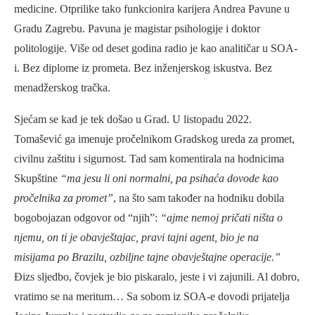
medicine. Otprilike tako funkcionira karijera Andrea Pavune u
Gradu Zagrebu. Pavuna je magistar psihologije i doktor
politologije. Više od deset godina radio je kao analitičar u SOA-
i. Bez diplome iz prometa. Bez inženjerskog iskustva. Bez
menadžerskog tračka.
Sjećam se kad je tek došao u Grad. U listopadu 2022.
Tomašević ga imenuje pročelnikom Gradskog ureda za promet,
civilnu zaštitu i sigurnost. Tad sam komentirala na hodnicima
Skupštine
“ma jesu li oni normalni, pa psihaća dovode kao
pročelnika za promet”
, na što sam također na hodniku dobila
bogobojazan odgovor od “njih”:
“ajme nemoj pričati ništa o
njemu, on ti je obavještajac, pravi tajni agent, bio je na
misijama po Brazilu, ozbiljne tajne obavještajne operacije.”
Đizs sljedbo, čovjek je bio piskaralo, jeste i vi zajunili. Al dobro,
vratimo se na meritum… Sa sobom iz SOA-e dovodi prijatelja