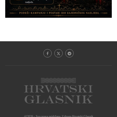
@2026 - Sva prava pridržana. Udruga Hrvatski Glasnik