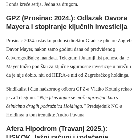
I onda kreće serija. Jedna za drugom.
GPZ (Prosinac 2024.): Odlazak Davora
Mayera i stopiranje ključnih investicija
Prosinac 2024: ostavku podnosi direktor Gradske plinare Zagreb
Davor Mayer, nakon samo godinu dana od predviđenog
četverogodišnjeg mandata. Telegram i Jutarnji list prenose da je
Mayer tražio podršku za ključne sigurnosne investicije u mrežu i
da je nije dobio, niti od HERA-e niti od Zagrebačkog holdinga.
Sindikalist i član nadzornog odbora GPZ-a Vlatko Kottnig rekao
je za Telegram:
“Nije fikus kojim se može upravljati kao s
čelnicima drugih podružnica Holdinga.”
Predsjednik NO-a
Holdinga u tom trenutku: Andro Pavuna.
Afera Hipodrom (Travanj 2025.):
USKOK, lažni računi i izvlačenje