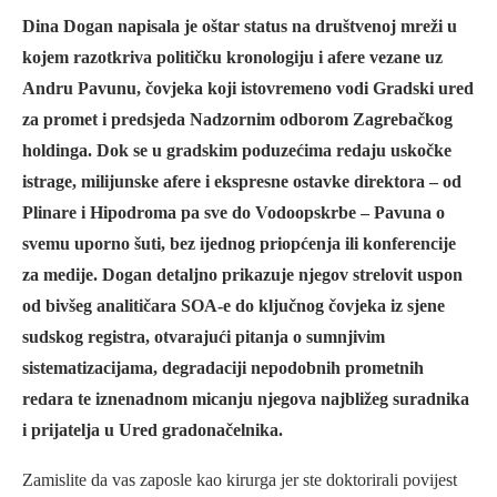
Dina Dogan napisala je oštar status na društvenoj mreži u
kojem razotkriva političku kronologiju i afere vezane uz
Andru Pavunu, čovjeka koji istovremeno vodi Gradski ured
za promet i predsjeda Nadzornim odborom Zagrebačkog
holdinga. Dok se u gradskim poduzećima redaju uskočke
istrage, milijunske afere i ekspresne ostavke direktora – od
Plinare i Hipodroma pa sve do Vodoopskrbe – Pavuna o
svemu uporno šuti, bez ijednog priopćenja ili konferencije
za medije. Dogan detaljno prikazuje njegov strelovit uspon
od bivšeg analitičara SOA-e do ključnog čovjeka iz sjene
sudskog registra, otvarajući pitanja o sumnjivim
sistematizacijama, degradaciji nepodobnih prometnih
redara te iznenadnom micanju njegova najbližeg suradnika
i prijatelja u Ured gradonačelnika.
Zamislite da vas zaposle kao kirurga jer ste doktorirali povijest