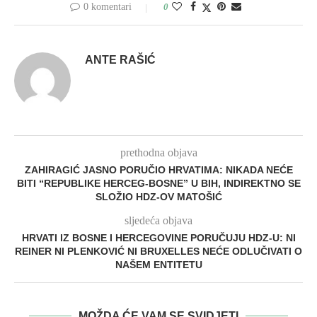
0 komentari
0
ANTE RAŠIĆ
prethodna objava
ZAHIRAGIĆ JASNO PORUČIO HRVATIMA: NIKADA NEĆE
BITI “REPUBLIKE HERCEG-BOSNE” U BIH, INDIREKTNO SE
SLOŽIO HDZ-OV MATOŠIĆ
sljedeća objava
HRVATI IZ BOSNE I HERCEGOVINE PORUČUJU HDZ-U: NI
REINER NI PLENKOVIĆ NI BRUXELLES NEĆE ODLUČIVATI O
NAŠEM ENTITETU
MOŽDA ĆE VAM SE SVIDJETI