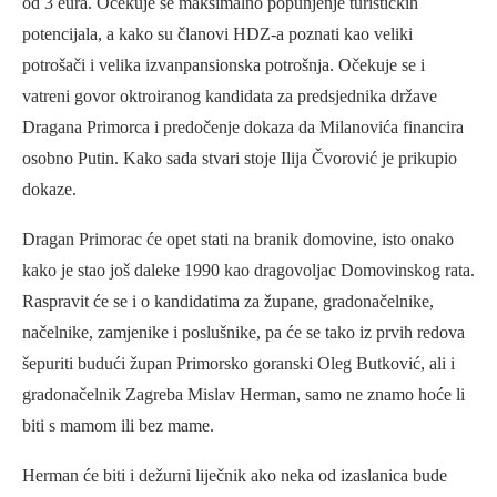
od 3 eura. Očekuje se maksimalno popunjenje turističkih
potencijala, a kako su članovi HDZ-a poznati kao veliki
potrošači i velika izvanpansionska potrošnja. Očekuje se i
vatreni govor oktroiranog kandidata za predsjednika države
Dragana Primorca i predočenje dokaza da Milanovića financira
osobno Putin. Kako sada stvari stoje Ilija Čvorović je prikupio
dokaze.
Dragan Primorac će opet stati na branik domovine, isto onako
kako je stao još daleke 1990 kao dragovoljac Domovinskog rata.
Raspravit će se i o kandidatima za župane, gradonačelnike,
načelnike, zamjenike i poslušnike, pa će se tako iz prvih redova
šepuriti budući župan Primorsko goranski Oleg Butković, ali i
gradonačelnik Zagreba Mislav Herman, samo ne znamo hoće li
biti s mamom ili bez mame.
Herman će biti i dežurni liječnik ako neka od izaslanica bude