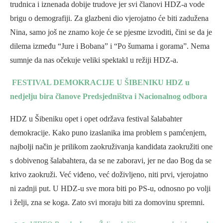
trudnica i iznenada dobije trudove jer svi članovi HDZ-a vode
brigu o demografiji. Za glazbeni dio vjerojatno će biti zadužena
Nina, samo još ne znamo koje će se pjesme izvoditi, čini se da je
dilema između “Jure i Bobana” i “Po šumama i gorama”. Nema
sumnje da nas očekuje veliki spektakl u režiji HDZ-a.
FESTIVAL DEMOKRACIJE U ŠIBENIKU HDZ u
nedjelju bira članove Predsjedništva i Nacionalnog odbora
HDZ u Šibeniku opet i opet održava festival šalabahter
demokracije. Kako puno izaslanika ima problem s pamćenjem,
najbolji način je prilikom zaokruživanja kandidata zaokružiti one
s dobivenog šalabahtera, da se ne zaboravi, jer ne dao Bog da se
krivo zaokruži. Već viđeno, već doživljeno, niti prvi, vjerojatno
ni zadnji put. U HDZ-u sve mora biti po PS-u, odnosno po volji
i želji, zna se koga. Zato svi moraju biti za domovinu spremni.