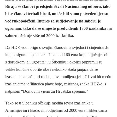
Biraju se članovi predsjedništva i Nacionalnog odbora, iako
bi se članovi trebali birati, oni će biti samo potvrđeni jer su
već rukopoloženi. Interes za sudjelovanje na saboru je
ogroman, tako da se umjesto predviđenih 1800 izaslanika na
saboru očekuje više od 2000 izaslanika.
Da HDZ vodi brigu o svojim članovima svjedoči i činjenica da
im je osiguran i paket aranžman od 160 eura koji uključuje sobu
s doručkom, a i ugostitelji u Šibeniku i okolici pripremili su
velike količine oborite ribe i nekoliko stada janjaca da se
izaslanicima nađu pri ruci njihova omiljena jela. Glavni hit među
izaslanicima je šihterica plave boje, zaštitnog znaka HDZ-a, s
natpisom “Domovini vjerni za Hrvatsku spremni.”
Tako se u Šibeniku očekuje modna revija izaslanika u
Armanijevim i Bossovim odijelima od 2000 eura i šihtericama