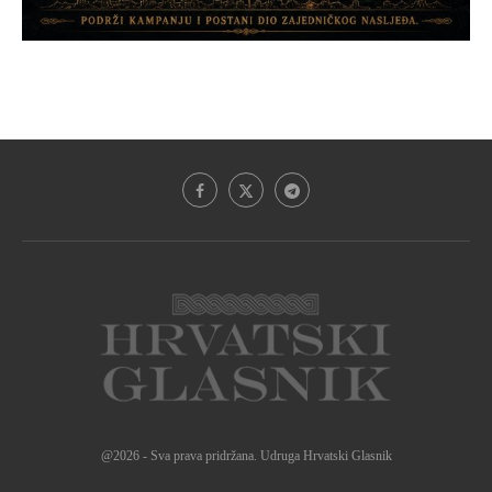
@2026 - Sva prava pridržana. Udruga Hrvatski Glasnik