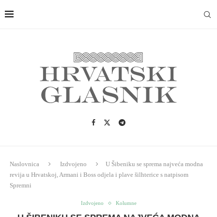
Naslovnica
Izdvojeno
U Šibeniku se sprema najveća modna
revija u Hrvatskoj, Armani i Boss odjela i plave šilhterice s natpisom
Spremni
Izdvojeno
Kolumne