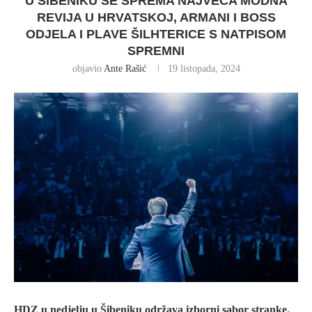
U ŠIBENIKU SE SPREMA NAJVEĆA MODNA
REVIJA U HRVATSKOJ, ARMANI I BOSS
ODJELA I PLAVE ŠILHTERICE S NATPISOM
SPREMNI
objavio
Ante Rašić
19 listopada, 2024
HDZ u nedjelju u Šibeniku održava izborni sabor stranke.