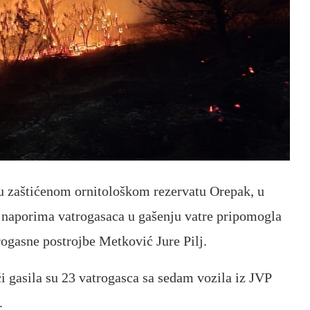
 u zaštićenom ornitološkom rezervatu Orepak, u
 a naporima vatrogasaca u gašenju vatre pripomogla
trogasne postrojbe Metković Jure Pilj.
 gasila su 23 vatrogasca sa sedam vozila iz JVP
.