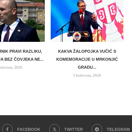
JNIK PRAVI RAZLIKU,
KAKVA ŽALOPOJKA VUČIĆ S
A BEZ ČOVJEKA NE...
KOMEMORACIJE U MRKONJIĆ
GRADU...
olovoza, 2026
5 kolovoza, 2026
FACEBOOK
TWITTER
TELEGRAM