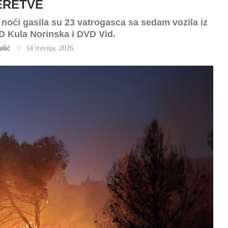
ERETVE
noći gasila su 23 vatrogasca sa sedam vozila iz
D Kula Norinska i DVD Vid.
ašić
14 travnja, 2026