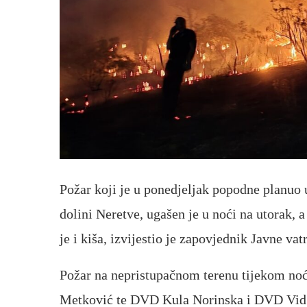
Požar koji je u ponedjeljak popodne planuo
dolini Neretve, ugašen je u noći na utorak,
je i kiša, izvijestio je zapovjednik Javne va
Požar na nepristupačnom terenu tijekom noći
Metković te DVD Kula Norinska i DVD Vid