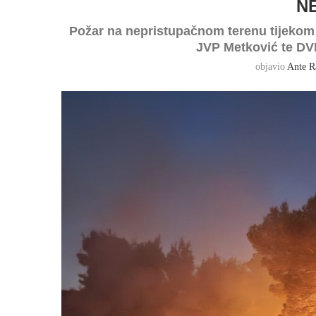
N
Požar na nepristupačnom terenu tijekom 
JVP Metković te DV
objavio
Ante R