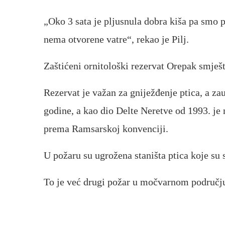
„Oko 3 sata je pljusnula dobra kiša pa smo p
nema otvorene vatre“, rekao je Pilj.
Zaštićeni ornitološki rezervat Orepak smješt
Rezervat je važan za gniježđenje ptica, a za
godine, a kao dio Delte Neretve od 1993. j
prema Ramsarskoj konvenciji.
U požaru su ugrožena staništa ptica koje su s
To je već drugi požar u močvarnom području