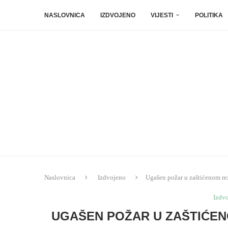
NASLOVNICA
IZDVOJENO
VIJESTI
POLITIKA
Naslovnica
Izdvojeno
Ugašen požar u zaštićenom re
Izdv
UGAŠEN POŽAR U ZAŠTIĆEN