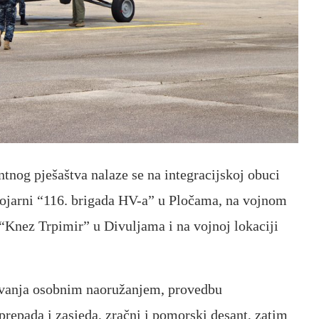
tnog pješaštva nalaze se na integracijskoj obuci
 vojarni “116. brigada HV-a” u Pločama, na vojnom
“Knez Trpimir” u Divuljama i na vojnoj lokaciji
vanja osobnim naoružanjem, provedbu
 prepada i zasjeda, zračni i pomorski desant, zatim