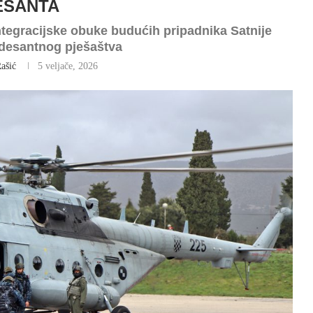
ESANTA
ntegracijske obuke budućih pripadnika Satnije
desantnog pješaštva
ašić
5 veljače, 2026