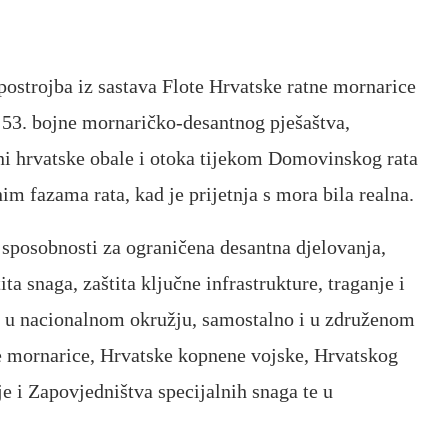
postrojba iz sastava Flote Hrvatske ratne mornarice
e 53. bojne mornaričko-desantnog pješaštva,
ani hrvatske obale i otoka tijekom Domovinskog rata
m fazama rata, kad je prijetnja s mora bila realna.
e sposobnosti za ograničena desantna djelovanja,
a snaga, zaštita ključne infrastrukture, traganje i
ma u nacionalnom okružju, samostalno i u združenom
e mornarice, Hrvatske kopnene vojske, Hrvatskog
e i Zapovjedništva specijalnih snaga te u