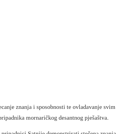
ecanje znanja i sposobnosti te ovladavanje svim
pripadnika mornaričkog desantnog pješaštva.
pripadnici Satnije demonstrirati stečena znanja,