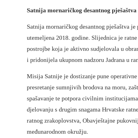
Satnija mornaričkog desantnog pješaštva
Satnija mornaričkog desantnog pješaštva je 
utemeljena 2018. godine. Slijednica je ratn
postrojbe koja je aktivno sudjelovala u obr
i pridonijela ukupnom nadzoru Jadrana u rani
Misija Satnije je dostizanje pune operativn
presretanje sumnjivih brodova na moru, zaštit
spašavanje te potpora civilnim institucija
djelovanju s drugim snagama Hrvatske ratn
ratnog zrakoplovstva, Obavještajne pukovnij
međunarodnom okružju.