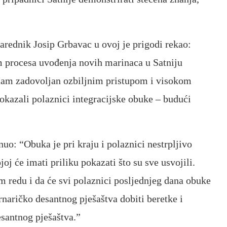
arednik Josip Grbavac u ovoj je prigodi rekao:
om procesa uvođenja novih marinaca u Satniju
sam zadovoljan ozbiljnim pristupom i visokom
okazali polaznici integracijske obuke – budući
uo: “Obuka je pri kraju i polaznici nestrpljivo
joj će imati priliku pokazati što su sve usvojili.
m redu i da će svi polaznici posljednjeg dana obuke
naričko desantnog pješaštva dobiti beretke i
santnog pješaštva.”