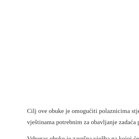
Cilj ove obuke je omogućiti polaznicima stj
vještinama potrebnim za obavljanje zadaća 
Vrhunac obuke je završna vježba na kojoj će 