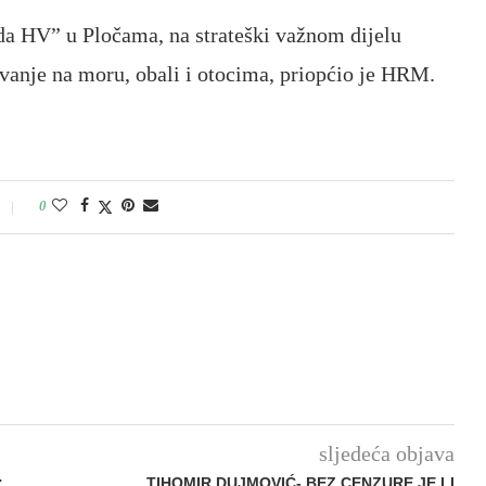
ada HV” u Pločama, na strateški važnom dijelu
vanje na moru, obali i otocima, priopćio je HRM.
0
sljedeća objava
:
TIHOMIR DUJMOVIĆ- BEZ CENZURE JE LI