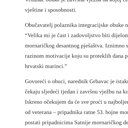
vještine i sposobnosti.
Obučavatelj polaznika integracijske obuke n
“Velika mi je čast i zadovoljstvo biti dijel
mornaričkog desantnog pješaštva. Iznimno 
razinom motivacije koju su proteklih dana p
hrvatski marinci.”
Govoreći o obuci, narednik Grbavac je istakn
čekaju sljedeći tjedan i završnu vježbu na ko
Iskreno očekujem da će sve proći u najbolje
od veterana – pripadnika ratne 53. bojne mor
postati pripadnicima Satnije mornaričkog de