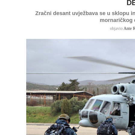
D
Zračni desant uvježbava se u sklopu i
mornaričkog 
objavio
Ante R