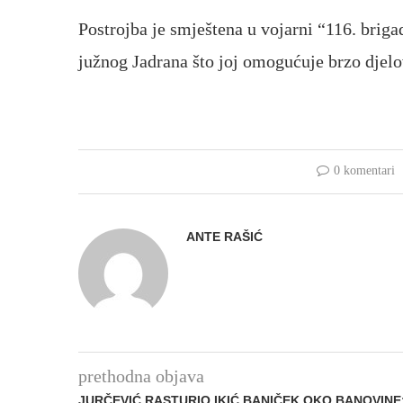
Postrojba je smještena u vojarni “116. brig
južnog Jadrana što joj omogućuje brzo djelo
0 komentari
ANTE RAŠIĆ
prethodna objava
JURČEVIĆ RASTURIO IKIĆ BANIČEK OKO BANOVINE