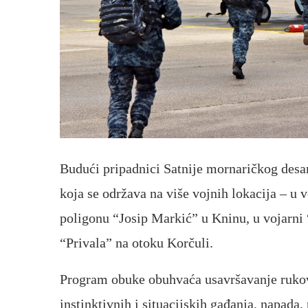
Budući pripadnici Satnije mornaričkog desan
koja se održava na više vojnih lokacija – u
poligonu “Josip Markić” u Kninu, u vojarni 
“Privala” na otoku Korčuli.
Program obuke obuhvaća usavršavanje ruko
instinktivnih i situacijskih gađanja, napada,