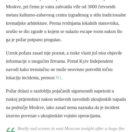
Moskve, pri čemu je vatra zahvatila više od 3000 četvornih
metara kulturno-zabavnog centra izgrađenog u stilu tradicionalne
kremaljske arhitekture. Prema tvrdnjama lokalnih stanovnika,
urušio se dio zgrade u kojem se nalazio escape room nakon što
ga je požar potpuno progutao.
Uzrok požara zasad nije poznat, a ruske vlasti još nisu objavile
informacije o mogućim žrtvama. Portal
Kyiv Independent
navodi kako trenutačno ne može neovisno potvrditi točnu
lokaciju incidenta, prenosi
N1.
Požar dolazi u razdoblju pojačanih sigurnosnih napetosti u
ruskoj prijestolnici nakon nedavnih navodnih ukrajinskih napada
na područje Moskve, iako zasad nema naznaka da je incident
izravno povezan s ukrajinskim vojnim operacijama.
Really sad scenes in east Moscow tonight after a huge fire