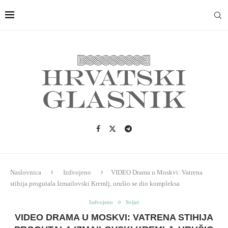
Naslovnica
Izdvojeno
VIDEO Drama u Moskvi: Vatrena
stihija progutala Izmailovski Kremlj, urušio se dio kompleksa
Izdvojeno
Svijet
VIDEO DRAMA U MOSKVI: VATRENA STIHIJA