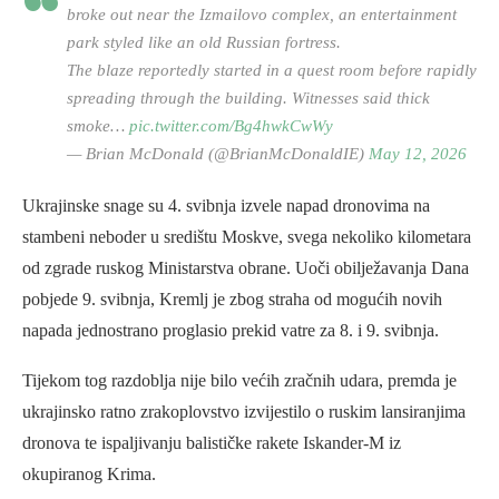
broke out near the Izmailovo complex, an entertainment
park styled like an old Russian fortress.
The blaze reportedly started in a quest room before rapidly
spreading through the building. Witnesses said thick
smoke…
pic.twitter.com/Bg4hwkCwWy
— Brian McDonald (@BrianMcDonaldIE)
May 12, 2026
Ukrajinske snage su 4. svibnja izvele napad dronovima na
stambeni neboder u središtu Moskve, svega nekoliko kilometara
od zgrade ruskog Ministarstva obrane. Uoči obilježavanja Dana
pobjede 9. svibnja, Kremlj je zbog straha od mogućih novih
napada jednostrano proglasio prekid vatre za 8. i 9. svibnja.
Tijekom tog razdoblja nije bilo većih zračnih udara, premda je
ukrajinsko ratno zrakoplovstvo izvijestilo o ruskim lansiranjima
dronova te ispaljivanju balističke rakete Iskander-M iz
okupiranog Krima.